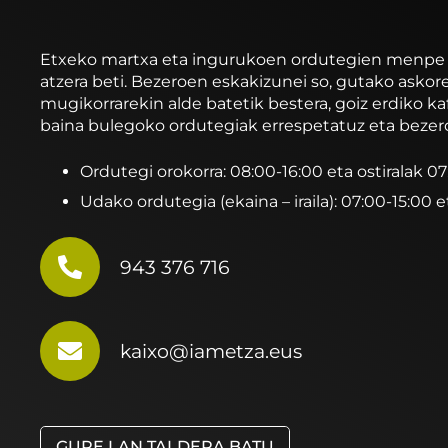
Etxeko martxa eta ingurukoen ordutegien menpe ibi
atzera beti. Bezeroen eskakizunei so, gutako asko
mugikorrarekin alde batetik bestera, goiz erdiko ka
baina bulegoko ordutegiak errespetatuz eta bezer
Ordutegi orokorra: 08:00-16:00 eta ostiralak 0
Udako ordutegia (ekaina – iraila): 07:00-15:00 e
943 376 716
kaixo@iametza.eus
GURE LAN TALDERA BATU