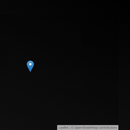
Leaflet
| ©
OpenStreetMap
contributors