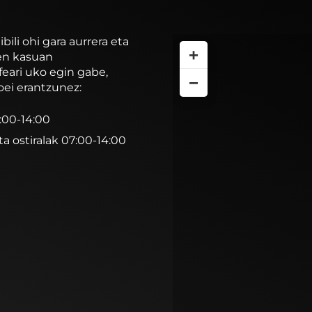
li ohi gara aurrera eta
+
ren kasuan
feari uko egin gabe,
−
oei erantzunez:
7:00-14:00
ta ostiralak 07:00-14:00