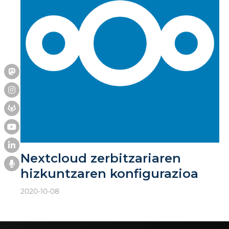
Nextcloud zerbitzariaren
hizkuntzaren konfigurazioa
2020-10-08