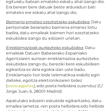
egituratu batean emateko eskatu ahal izango dio.
Era berean bere datuak beste arduradun bati
emateko ere eskatu ahal izango dio.
Baimena ematea ezeztatzeko eskubidea:
Datu
pertsonalak berariazko baimena emanez lortu
badira, datu-emaileak baimen hori ezeztatzeko
eskubidea izango du edozein unetan.
Erreklamazioak aurkezteko eskubidea:
Datu-
emaileak Datuen Babeserako Espainiako
Agentziaren aurrean erreklamazioa aurkezteko
eskubidea izango du, bereziki bere eskubideen
egikaritza ez dela egokia izan uste badu.
Erreklamazio hori bide telematikoa erabiliz egin
daiteke, egoitza elektronikoaren bidez
(
www.agpd.es
), edo posta helbidera zuzenduz (C/
Jorge Juan, 6, 28001-Madrid)
Aipatutako edozein eskubide egikaritzeko, datu-
emailea Iametza -ren posta helbidera edo helbide