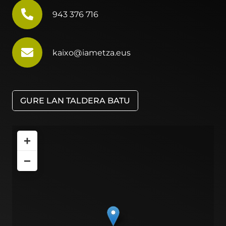
943 376 716
kaixo@iametza.eus
GURE LAN TALDERA BATU
+
−