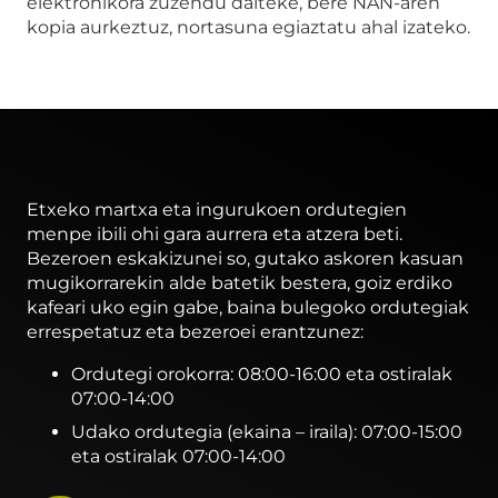
elektronikora zuzendu daiteke, bere NAN-aren
kopia aurkeztuz, nortasuna egiaztatu ahal izateko.
Etxeko martxa eta ingurukoen ordutegien
menpe ibili ohi gara aurrera eta atzera beti.
Bezeroen eskakizunei so, gutako askoren kasuan
mugikorrarekin alde batetik bestera, goiz erdiko
kafeari uko egin gabe, baina bulegoko ordutegiak
errespetatuz eta bezeroei erantzunez:
Ordutegi orokorra: 08:00-16:00 eta ostiralak
07:00-14:00
Udako ordutegia (ekaina – iraila): 07:00-15:00
eta ostiralak 07:00-14:00