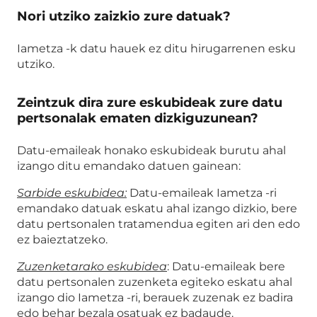
Nori utziko zaizkio zure datuak?
Iametza -k datu hauek ez ditu hirugarrenen esku
utziko.
Zeintzuk dira zure eskubideak zure datu
pertsonalak ematen dizkiguzunean?
Datu-emaileak honako eskubideak burutu ahal
izango ditu emandako datuen gainean:
Sarbide eskubidea:
Datu-emaileak Iametza -ri
emandako datuak eskatu ahal izango dizkio, bere
datu pertsonalen tratamendua egiten ari den edo
ez baieztatzeko.
Zuzenketarako eskubidea
: Datu-emaileak bere
datu pertsonalen zuzenketa egiteko eskatu ahal
izango dio Iametza -ri, berauek zuzenak ez badira
edo behar bezala osatuak ez badaude.