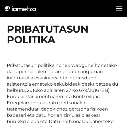
PRIBATUTASUN
POLITIKA
Pribatutasun politika honek webgune honetako
datu pertsonalen tratamenduen inguruan
informazioa eskaintzea eta interesdunei
asistentzia emateko eskubideak deskribatzea du
helburu, 2016ko apirilaren 27 ko 679/2016 (EB)
Europar Parlamentuaren eta Kontseiluaren
Erregelamendua, datu pertsonalen
tratamenduari dagokionez pertsona fisikoen
babesari eta datu horien zirkulazio askeari
buruzko araua eta Datu Pertsonalak babesteko