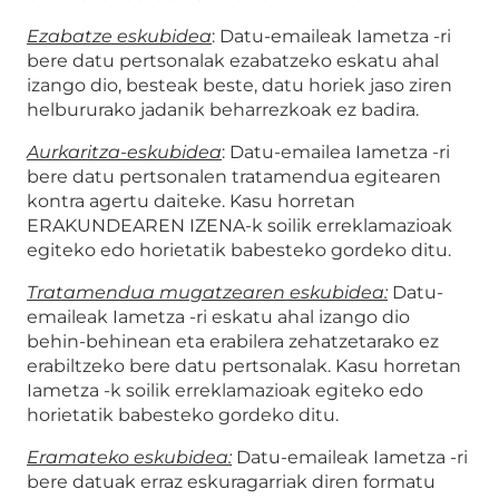
Ezabatze eskubidea
: Datu-emaileak Iametza -ri
bere datu pertsonalak ezabatzeko eskatu ahal
izango dio, besteak beste, datu horiek jaso ziren
helbururako jadanik beharrezkoak ez badira.
Aurkaritza-eskubi
dea
: Datu-emailea Iametza -ri
bere datu pertsonalen tratamendua egitearen
kontra agertu daiteke. Kasu horretan
ERAKUNDEAREN IZENA-k soilik erreklamazioak
egiteko edo horietatik babesteko gordeko ditu.
Tratamendua mugatzearen eskubidea:
Datu-
emaileak Iametza -ri eskatu ahal izango dio
behin-behinean eta erabilera zehatzetarako ez
erabiltzeko bere datu pertsonalak. Kasu horretan
Iametza -k soilik erreklamazioak egiteko edo
horietatik babesteko gordeko ditu.
Eramateko eskubidea:
Datu-emaileak Iametza -ri
bere datuak erraz eskuragarriak diren formatu