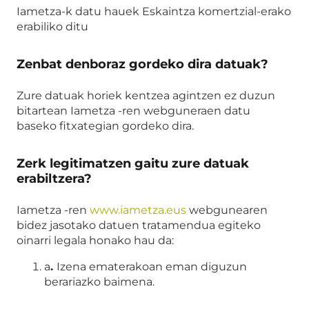
Iametza-k datu hauek Eskaintza komertzial-erako
erabiliko ditu
Zenbat denboraz gordeko dira datuak?
Zure datuak horiek kentzea agintzen ez duzun
bitartean Iametza -ren webguneraen datu
baseko fitxategian gordeko dira.
Zerk legitimatzen gaitu zure datuak
erabiltzera?
Iametza -ren
www.iametza.eus
webgunearen
bidez jasotako datuen tratamendua egiteko
oinarri legala honako hau da:
a
.
Izena ematerakoan eman diguzun
berariazko baimena.