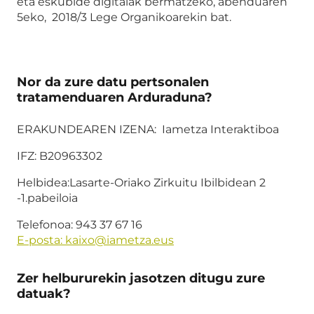
eta eskubide digitalak bermatzeko, abenduaren
5eko, 2018/3 Lege Organikoarekin bat.
Nor da zure datu pertsonalen
tratamenduaren Arduraduna?
ERAKUNDEAREN IZENA: Iametza Interaktiboa
IFZ: B20963302
Helbidea:Lasarte-Oriako Zirkuitu Ibilbidean 2
-1.pabeiloia
Telefonoa: 943 37 67 16
E-posta: kaixo@iametza.eus
Zer helbururekin jasotzen ditugu zure
datuak?