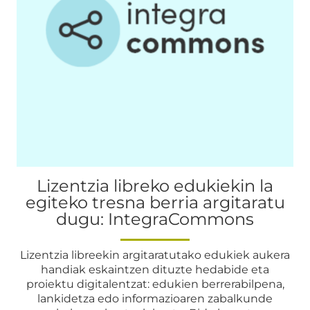
Lizentzia libreko edukiekin la
egiteko tresna berria argitaratu
dugu: IntegraCommons
Lizentzia libreekin argitaratutako edukiek aukera
handiak eskaintzen dituzte hedabide eta
proiektu digitalentzat: edukien berrerabilpena,
lankidetza edo informazioaren zabalkunde