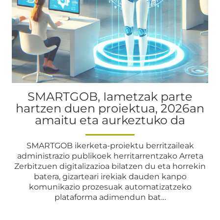
SMARTGOB, Iametzak parte
hartzen duen proiektua, 2026an
amaitu eta aurkeztuko da
SMARTGOB ikerketa-proiektu berritzaileak
administrazio publikoek herritarrentzako Arreta
Zerbitzuen digitalizazioa bilatzen du eta horrekin
batera, gizarteari irekiak dauden kanpo
komunikazio prozesuak automatizatzeko
plataforma adimendun bat…