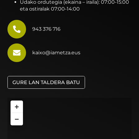
Udako ordutegia (ekaina – iraila): 07:00-15:00
eta ostiralak 07:00-14:00
943 376 716
kaixo@iametza.eus
GURE LAN TALDERA BATU
+
−