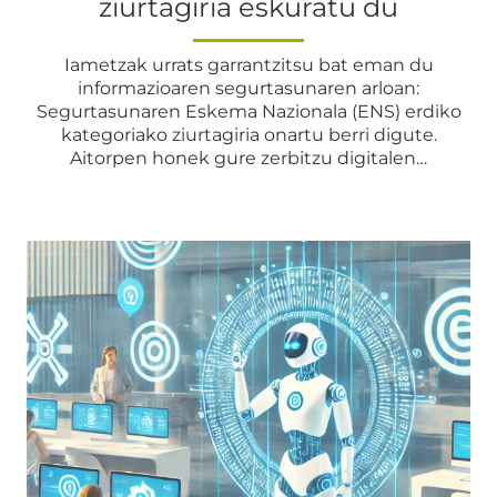
ziurtagiria eskuratu du
Iametzak urrats garrantzitsu bat eman du
informazioaren segurtasunaren arloan:
Segurtasunaren Eskema Nazionala (ENS) erdiko
kategoriako ziurtagiria onartu berri digute.
Aitorpen honek gure zerbitzu digitalen…