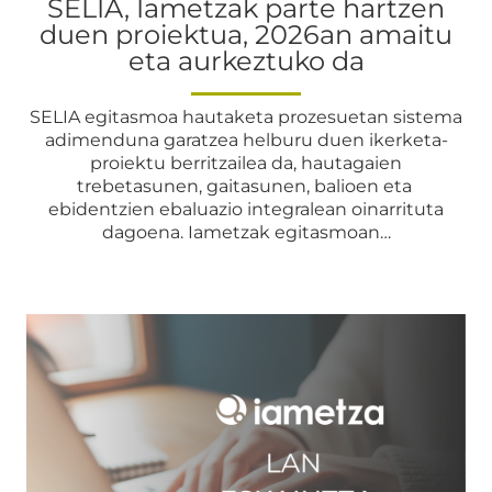
SELIA, Iametzak parte hartzen
duen proiektua, 2026an amaitu
eta aurkeztuko da
SELIA egitasmoa hautaketa prozesuetan sistema
adimenduna garatzea helburu duen ikerketa-
proiektu berritzailea da, hautagaien
trebetasunen, gaitasunen, balioen eta
ebidentzien ebaluazio integralean oinarrituta
dagoena. Iametzak egitasmoan…