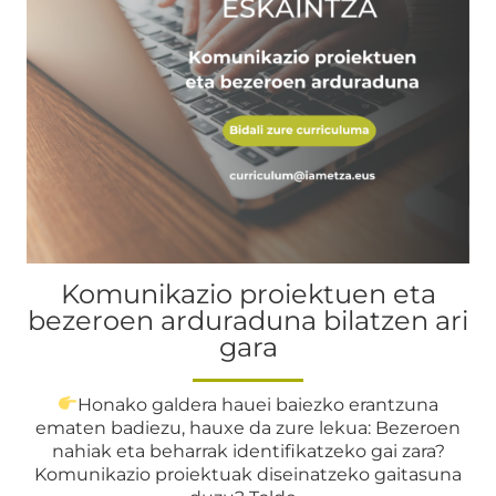
Komunikazio proiektuen eta
bezeroen arduraduna bilatzen ari
gara
Honako galdera hauei baiezko erantzuna
ematen badiezu, hauxe da zure lekua: Bezeroen
nahiak eta beharrak identifikatzeko gai zara?
Komunikazio proiektuak diseinatzeko gaitasuna