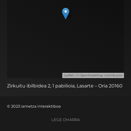
Leaflet
| ©
OpenStreetMap
contributors
Zirkuitu ibilbidea 2, 1 pabilioia, Lasarte – Oria 20160
© 2023 iametza interaktiboa
LEGE OHARRA