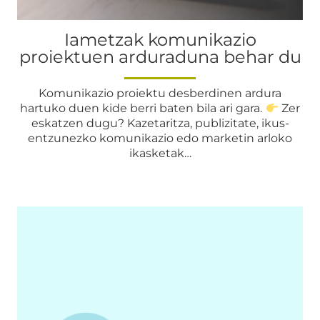
Iametzak komunikazio
proiektuen arduraduna behar du
Komunikazio proiektu desberdinen ardura
hartuko duen kide berri baten bila ari gara.
Zer
eskatzen dugu? Kazetaritza, publizitate, ikus-
entzunezko komunikazio edo marketin arloko
ikasketak…