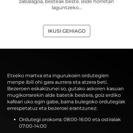
zabalagoa, besteak beste. Bide horretan
laguntzeko…
IKUSI GEHIAGO
Etxeko martxa eta ingurukoen ordutegien
menpe ibili ohi gara aurrera eta atzera beti.
Bezeroen eskakizunei so, gutako askoren kasuan
mugikorrarekin alde batetik bestera, goiz erdiko
kafeari uko egin gabe, baina bulegoko ordutegiak
errespetatuz eta bezeroei erantzunez:
Ordutegi orokorra: 08:00-16:00 eta ostiralak
07:00-14:00