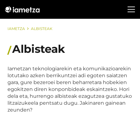
IAMETZA
ALBISTEAK
Albisteak
Iametzan teknologiarekin eta komunikazioarekin
lotutako azken berrikuntzei adi egoten saiatzen
gara, gure bezeroei beren beharretara hobekien
egokitzen diren konponbideak eskaintzeko. Hori
dela eta, hurrengo albisteak ezagutzea gustatuko
litzaizukeela pentsatu dugu. Jakinaren gainean
zeunden?