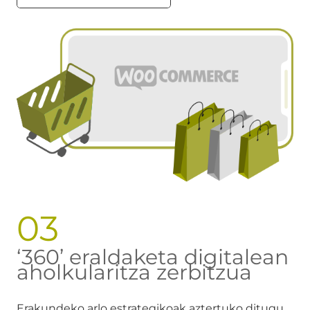
03
‘360’ eraldaketa digitalean
aholkularitza zerbitzua
Erakundeko arlo estrategikoak aztertuko ditugu,