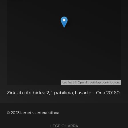
Leaflet
| ©
OpenStreetMap
contributors
Zirkuitu ibilbidea 2, 1 pabilioia, Lasarte – Oria 20160
© 2023 iametza interaktiboa
LEGE OHARRA