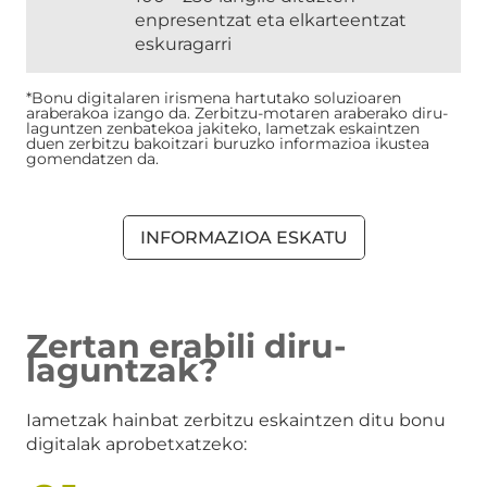
enpresentzat eta elkarteentzat
eskuragarri
*Bonu digitalaren irismena hartutako soluzioaren
araberakoa izango da. Zerbitzu-motaren araberako diru-
laguntzen zenbatekoa jakiteko, Iametzak eskaintzen
duen zerbitzu bakoitzari buruzko informazioa ikustea
gomendatzen da.
INFORMAZIOA ESKATU
Zertan erabili diru-
laguntzak?
Iametzak hainbat zerbitzu eskaintzen ditu bonu
digitalak aprobetxatzeko: