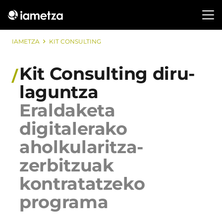
IAMETZA
KIT CONSULTING
Kit Consulting diru-
laguntza
Eraldaketa
digitalerako
aholkularitza-
zerbitzuak
kontratatzeko
programa