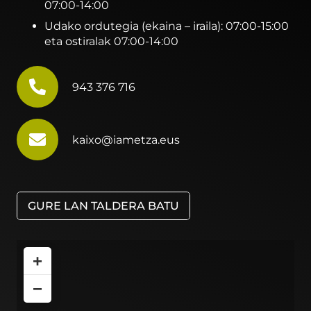
07:00-14:00
Udako ordutegia (ekaina – iraila): 07:00-15:00
eta ostiralak 07:00-14:00
943 376 716
kaixo@iametza.eus
GURE LAN TALDERA BATU
+
−