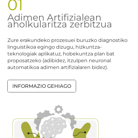
01
Adimen Artifizialean
aholkularitza zerbitzua
Zure erakundeko prozesuei buruzko diagnostiko
linguistikoa egingo dizugu, hizkuntza-
teknologiak aplikatuz, hobekuntza plan bat
proposatzeko (adibidez, itzulpen neuronal
automatikoa adimen artifizialaren bidez).
INFORMAZIO GEHIAGO