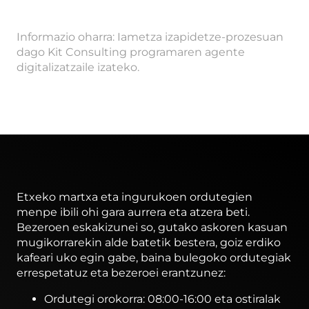
Informazio oharra: Iametza izapidetze-prozesuan
dago Kit Consulting programaren agente
digitalizatzaile izateko.
Etxeko martxa eta ingurukoen ordutegien
menpe ibili ohi gara aurrera eta atzera beti.
Bezeroen eskakizunei so, gutako askoren kasuan
mugikorrarekin alde batetik bestera, goiz erdiko
kafeari uko egin gabe, baina bulegoko ordutegiak
errespetatuz eta bezeroei erantzunez:
Ordutegi orokorra: 08:00-16:00 eta ostiralak