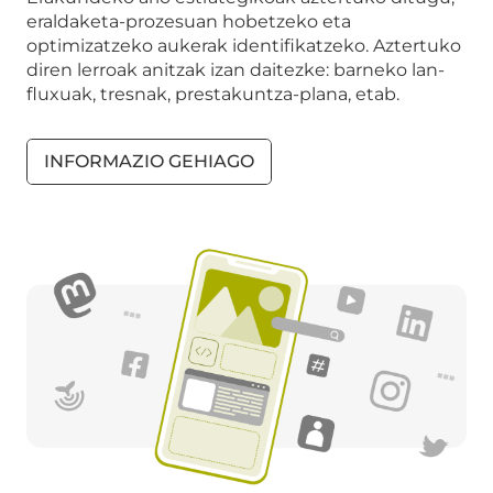
eraldaketa-prozesuan hobetzeko eta
optimizatzeko aukerak identifikatzeko. Aztertuko
diren lerroak anitzak izan daitezke: barneko lan-
fluxuak, tresnak, prestakuntza-plana, etab.
INFORMAZIO GEHIAGO