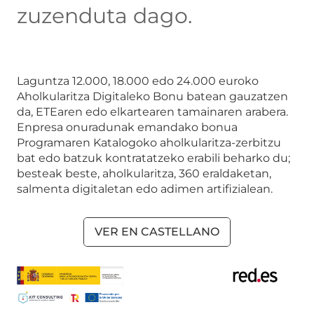
zuzenduta dago.
Laguntza 12.000, 18.000 edo 24.000 euroko
Aholkularitza Digitaleko Bonu batean gauzatzen
da, ETEaren edo elkartearen tamainaren arabera.
Enpresa onuradunak emandako bonua
Programaren Katalogoko aholkularitza-zerbitzu
bat edo batzuk kontratatzeko erabili beharko du;
besteak beste, aholkularitza, 360 eraldaketan,
salmenta digitaletan edo adimen artifizialean.
VER EN CASTELLANO