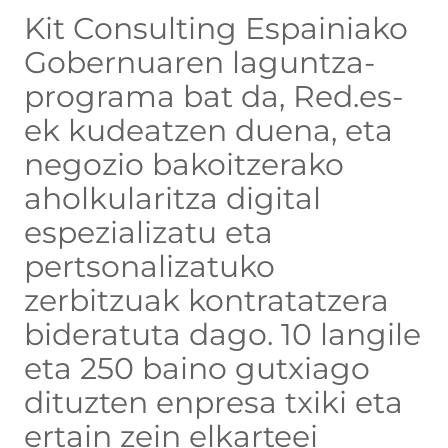
Kit Consulting Espainiako
Gobernuaren laguntza-
programa bat da, Red.es-
ek kudeatzen duena, eta
negozio bakoitzerako
aholkularitza digital
espezializatu eta
pertsonalizatuko
zerbitzuak kontratatzera
bideratuta dago. 10 langile
eta 250 baino gutxiago
dituzten enpresa txiki eta
ertain zein elkarteei