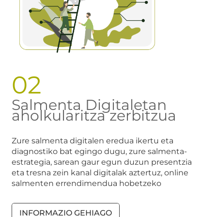
02
Salmenta Digitaletan
aholkularitza zerbitzua
Zure salmenta digitalen eredua ikertu eta
diagnostiko bat egingo dugu, zure salmenta-
estrategia, sarean gaur egun duzun presentzia
eta tresna zein kanal digitalak aztertuz, online
salmenten errendimendua hobetzeko
INFORMAZIO GEHIAGO