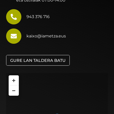
eta ostiralak 07:00-14:00
943 376 716
kaixo@iametza.eus
GURE LAN TALDERA BATU
+
−