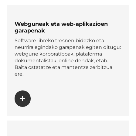
Webguneak eta web-aplikazioen
garapenak
Software libreko tresnen bidezko eta
neurrira egindako garapenak egiten ditugu:
webgune korporatiboak, plataforma
dokumentalistak, online dendak, etab.
Baita ostatatze eta mantentze zerbitzua
ere.
+