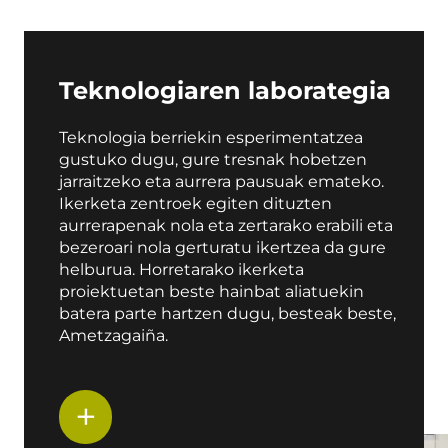
Teknologiaren laborategia
Teknologia berriekin esperimentatzea
gustuko dugu, gure tresnak hobetzen
jarraitzeko eta aurrera pausuak emateko.
Ikerketa zentroek egiten dituzten
aurrerapenak nola eta zertarako erabili eta
bezeroari nola gerturatu ikertzea da gure
helburua. Horretarako ikerketa
proiektuetan beste hainbat aliatuekin
batera parte hartzen dugu, besteak beste,
Ametzagaiña.
+