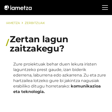
IAMETZA
ZERBITZUAK
Zertan lagun
zaitzakegu?
Zure proiektuak behar duen lekura iristen
laguntzeko prest gaude, izan biderik
ederrena, laburrena edo azkarrena. Zu eta zure
hartzailea lotzeko gure bi jakintza nagusiak
erabiliko ditugu horretarako:
komunikazioa
eta teknologia.