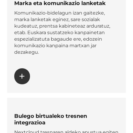
Marka eta komunikazio lanketak
Komunikazio-bidelagun izan gaitezke,
marka lanketak eginez, sare sozialak
kudeatuz, prentsa kabineteaz arduratuz,
etab. Euskara sustatzeko kanpainetan
espezializatuta bagaude ere, edozein
komunikazio kanpaina martxan jar
dezakegu.
+
Bulego birtualeko tresnen
integrazioa
Nextcloud tresnaren aldeko apustua egiten