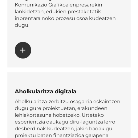
Komunikazio Grafikoa enpresarekin
lankidetzan, edukien prestaketatik
inprentarainoko prozesu osoa kudeatzen
dugu.
+
Aholkularitza digitala
Aholkularitza-zerbitzu osagarria eskaintzen
dugu gure proiektuetan, erakundeen
lehiakortasuna hobetzeko. Urtetako
esperientzia daukagu diru-laguntza lerro
desberdinak kudeatzen, jakin badakigu
proiektu baten finantziazioa garapena