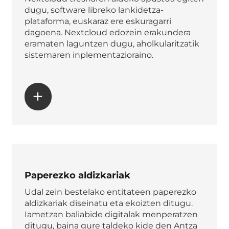
dugu, software libreko lankidetza-
plataforma, euskaraz ere eskuragarri
dagoena. Nextcloud edozein erakundera
eramaten laguntzen dugu, aholkularitzatik
sistemaren inplementazioraino.
+
Paperezko aldizkariak
Udal zein bestelako entitateen paperezko
aldizkariak diseinatu eta ekoizten ditugu.
Iametzan baliabide digitalak menperatzen
ditugu, baina gure taldeko kide den Antza