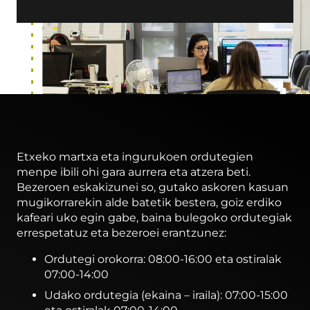
Etxeko martxa eta ingurukoen ordutegien
menpe ibili ohi gara aurrera eta atzera beti.
Bezeroen eskakizunei so, gutako askoren kasuan
mugikorrarekin alde batetik bestera, goiz erdiko
kafeari uko egin gabe, baina bulegoko ordutegiak
errespetatuz eta bezeroei erantzunez:
Ordutegi orokorra: 08:00-16:00 eta ostiralak
07:00-14:00
Udako ordutegia (ekaina – iraila): 07:00-15:00