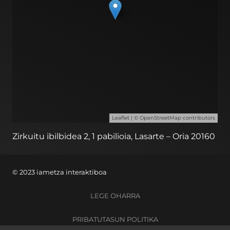
Leaflet
| ©
OpenStreetMap
contributors
Zirkuitu ibilbidea 2, 1 pabilioia, Lasarte – Oria 20160
© 2023 iametza interaktiboa
LEGE OHARRA
PRIBATUTASUN POLITIKA