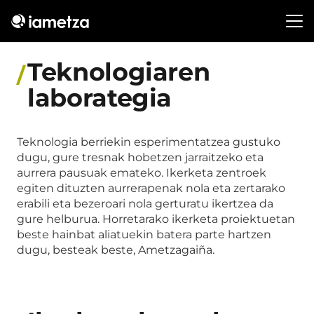
Teknologiaren
laborategia
Teknologia berriekin esperimentatzea gustuko
dugu, gure tresnak hobetzen jarraitzeko eta
aurrera pausuak emateko. Ikerketa zentroek
egiten dituzten aurrerapenak nola eta zertarako
erabili eta bezeroari nola gerturatu ikertzea da
gure helburua. Horretarako ikerketa proiektuetan
beste hainbat aliatuekin batera parte hartzen
dugu, besteak beste, Ametzagaiña.