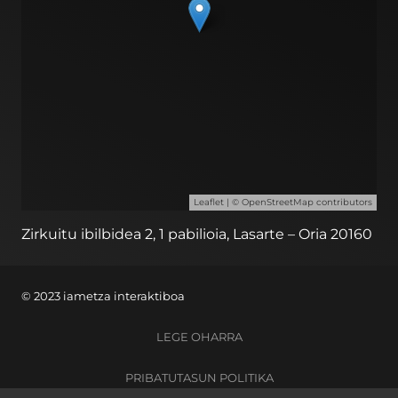
Leaflet
| ©
OpenStreetMap
contributors
Zirkuitu ibilbidea 2, 1 pabilioia, Lasarte – Oria 20160
© 2023 iametza interaktiboa
LEGE OHARRA
PRIBATUTASUN POLITIKA