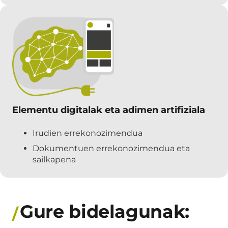
Elementu digitalak eta adimen artifiziala
Irudien errekonozimendua
Dokumentuen errekonozimendua eta
sailkapena
Gure bidelagunak: