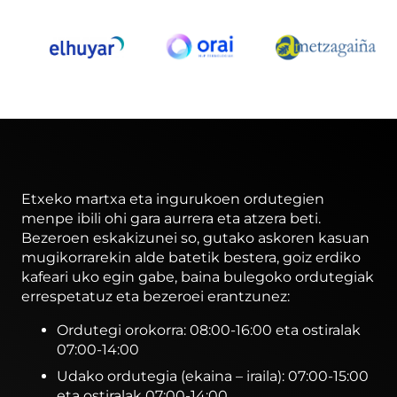
Etxeko martxa eta ingurukoen ordutegien
menpe ibili ohi gara aurrera eta atzera beti.
Bezeroen eskakizunei so, gutako askoren kasuan
mugikorrarekin alde batetik bestera, goiz erdiko
kafeari uko egin gabe, baina bulegoko ordutegiak
errespetatuz eta bezeroei erantzunez:
Ordutegi orokorra: 08:00-16:00 eta ostiralak
07:00-14:00
Udako ordutegia (ekaina – iraila): 07:00-15:00
eta ostiralak 07:00-14:00