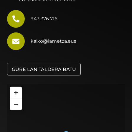
943 376 716
kaixo@iametza.eus
GURE LAN TALDERA BATU
+
−