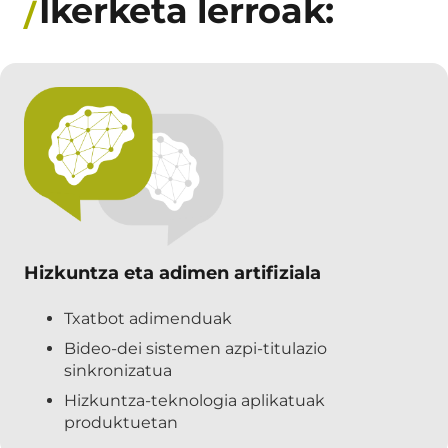
Ikerketa lerroak:
Hizkuntza eta adimen artifiziala
Txatbot adimenduak
Bideo-dei sistemen azpi-titulazio
sinkronizatua
Hizkuntza-teknologia aplikatuak
produktuetan