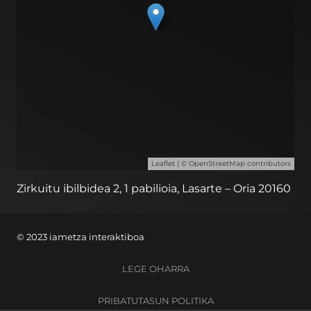
Leaflet
| ©
OpenStreetMap
contributors
Zirkuitu ibilbidea 2, 1 pabilioia, Lasarte – Oria 20160
© 2023 iametza interaktiboa
LEGE OHARRA
PRIBATUTASUN POLITIKA