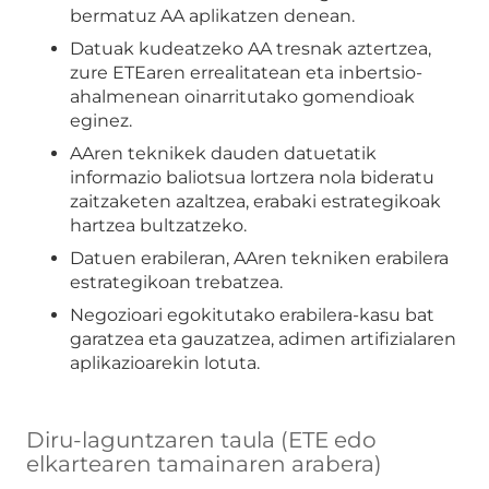
bermatuz AA aplikatzen denean.
Datuak kudeatzeko AA tresnak aztertzea,
zure ETEaren errealitatean eta inbertsio-
ahalmenean oinarritutako gomendioak
eginez.
AAren teknikek dauden datuetatik
informazio baliotsua lortzera nola bideratu
zaitzaketen azaltzea, erabaki estrategikoak
hartzea bultzatzeko.
Datuen erabileran, AAren tekniken erabilera
estrategikoan trebatzea.
Negozioari egokitutako erabilera-kasu bat
garatzea eta gauzatzea, adimen artifizialaren
aplikazioarekin lotuta.
Diru-laguntzaren taula (ETE edo
elkartearen tamainaren arabera)