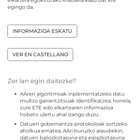
elkartera egokitutako erabilera kasu bat ere
egingo da.
INFORMAZIOA ESKATU
VER EN CASTELLANO
Zer lan egin daitezke?
AAren algoritmoak inplementatzeko datu
multzo garrantzitsuak identifikatzea; horrela,
zure ETE edo elkartearen informazioa
hobeto ulertu ahal izango duzu.
Datuen gobernantza-protokoloak sortzeko
aholkua ematea, AAri buruzko araudiekin,
datuen baliozkotasuna eta egiazkotasuna