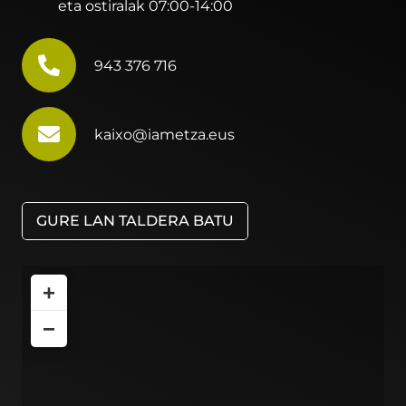
eta ostiralak 07:00-14:00
943 376 716
kaixo@iametza.eus
GURE LAN TALDERA BATU
+
−