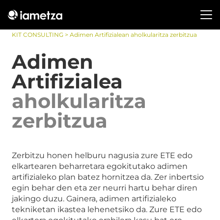
KIT CONSULTING
> Adimen Artifizialean aholkularitza zerbitzua
Adimen
Artifizialea
aholkularitza
zerbitzua
Zerbitzu honen helburu nagusia zure ETE edo
elkartearen beharretara egokitutako adimen
artifizialeko plan batez hornitzea da. Zer inbertsio
egin behar den eta zer neurri hartu behar diren
jakingo duzu. Gainera, adimen artifizialeko
tekniketan ikastea lehenetsiko da. Zure ETE edo