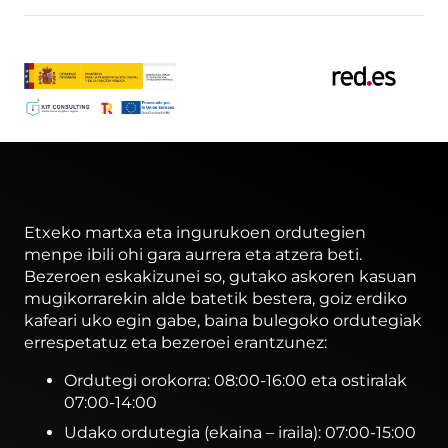
Etxeko martxa eta ingurukoen ordutegien
menpe ibili ohi gara aurrera eta atzera beti.
Bezeroen eskakizunei so, gutako askoren kasuan
mugikorrarekin alde batetik bestera, goiz erdiko
kafeari uko egin gabe, baina bulegoko ordutegiak
errespetatuz eta bezeroei erantzunez:
Ordutegi orokorra: 08:00-16:00 eta ostiralak
07:00-14:00
Udako ordutegia (ekaina – iraila): 07:00-15:00