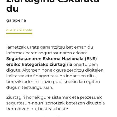
du
garapena
duela 3 hilabete
Iametzak urrats garrantzitsu bat eman du
informazioaren segurtasunaren arloan:
Segurtasunaren Eskema Nazionala (ENS)
erdiko kategoriako ziurtagiria
onartu berri
digute. Aitorpen honek gure zerbitzu digitalen
kalitatea eta fidagarritasuna indartzen ditu,
bereziki administrazio publikoekin lan egiten
dugun testuinguruan.
Ziurtagiri honek gure sistemek eta prozesuek
segurtasun-neurri zorrotzak betetzen dituztela
bermatzen du, besteak beste: