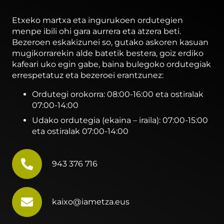
Etxeko martxa eta ingurukoen ordutegien
menpe ibili ohi gara aurrera eta atzera beti.
Bezeroen eskakizunei so, gutako askoren kasuan
mugikorrarekin alde batetik bestera, goiz erdiko
kafeari uko egin gabe, baina bulegoko ordutegiak
errespetatuz eta bezeroei erantzunez:
Ordutegi orokorra: 08:00-16:00 eta ostiralak
07:00-14:00
Udako ordutegia (ekaina – iraila): 07:00-15:00
eta ostiralak 07:00-14:00
943 376 716
kaixo@iametza.eus