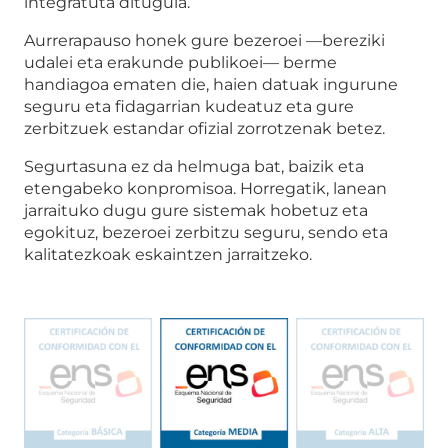
integratuta ditugula.
Aurrerapauso honek gure bezeroei —bereziki
udalei eta erakunde publikoei— berme
handiagoa ematen die, haien datuak ingurune
seguru eta fidagarrian kudeatuz eta gure
zerbitzuek estandar ofizial zorrotzenak betez.
Segurtasuna ez da helmuga bat, baizik eta
etengabeko konpromisoa. Horregatik, lanean
jarraituko dugu gure sistemak hobetuz eta
egokituz, bezeroei zerbitzu seguru, sendo eta
kalitatezkoak eskaintzen jarraitzeko.