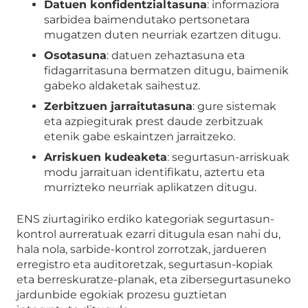
Datuen konfidentzialtasuna
: informaziora
sarbidea baimendutako pertsonetara
mugatzen duten neurriak ezartzen ditugu.
Osotasuna
: datuen zehaztasuna eta
fidagarritasuna bermatzen ditugu, baimenik
gabeko aldaketak saihestuz.
Zerbitzuen jarraitutasuna
: gure sistemak
eta azpiegiturak prest daude zerbitzuak
etenik gabe eskaintzen jarraitzeko.
Arriskuen kudeaketa
: segurtasun-arriskuak
modu jarraituan identifikatu, aztertu eta
murrizteko neurriak aplikatzen ditugu.
ENS ziurtagiriko erdiko kategoriak segurtasun-
kontrol aurreratuak ezarri ditugula esan nahi du,
hala nola, sarbide-kontrol zorrotzak, jardueren
erregistro eta auditoretzak, segurtasun-kopiak
eta berreskuratze-planak, eta zibersegurtasuneko
jardunbide egokiak prozesu guztietan