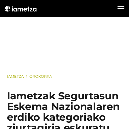
IAMETZA
OROKORRA
Iametzak Segurtasun
Eskema Nazionalaren
erdiko kategoriako
ziurtagiria eskuratu