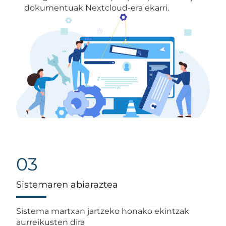
dokumentuak Nextcloud-era ekarri.
03
Sistemaren abiaraztea
Sistema martxan jartzeko honako ekintzak
aurreikusten dira