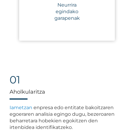
Neurrira
egindako
garapenak
01
Aholkularitza
Iametzan
enpresa edo entitate bakoitzaren
egoeraren analisia egingo dugu, bezeroaren
beharretara hobekien egokitzen den
irtenbidea identifikatzeko.