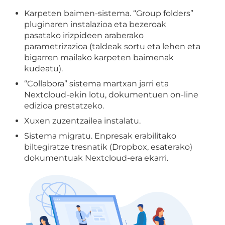
Karpeten baimen-sistema. “Group folders”
pluginaren instalazioa eta bezeroak
pasatako irizpideen araberako
parametrizazioa (taldeak sortu eta lehen eta
bigarren mailako karpeten baimenak
kudeatu).
“Collabora” sistema martxan jarri eta
Nextcloud-ekin lotu, dokumentuen on-line
edizioa prestatzeko.
Xuxen zuzentzailea instalatu.
Sistema migratu. Enpresak erabilitako
biltegiratze tresnatik (Dropbox, esaterako)
dokumentuak Nextcloud-era ekarri.