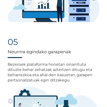
05
Neurrira egindako garapenak
Bezeroek plataforma honetan oinarrituta
dituzte behar zehatzak aztertzen ditugu eta
beharrezkoa eta ahal den kasuetan, garapen
pertsonalizatuak egin ditzakegu.