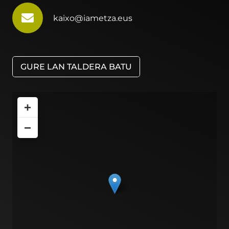
kaixo@iametza.eus
GURE LAN TALDERA BATU
+
−