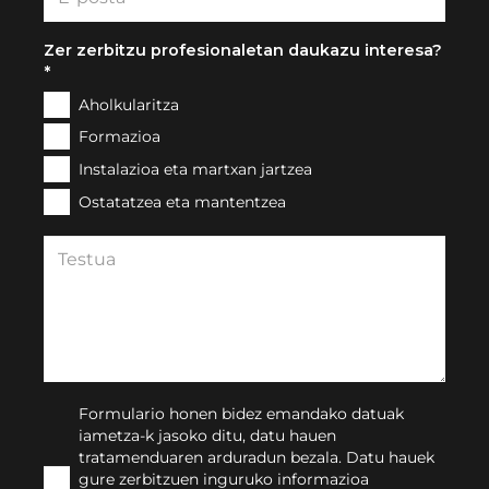
Zer zerbitzu profesionaletan daukazu interesa?
*
Aholkularitza
Formazioa
Instalazioa eta martxan jartzea
Ostatatzea eta mantentzea
Formulario honen bidez emandako datuak
iametza-k jasoko ditu, datu hauen
tratamenduaren arduradun bezala. Datu hauek
gure zerbitzuen inguruko informazioa