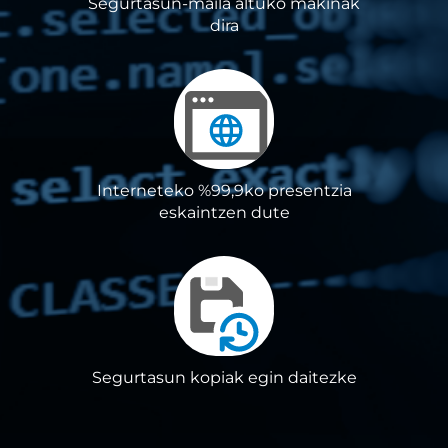
Segurtasun-maila altuko makinak
dira
Interneteko %99,9ko presentzia
eskaintzen dute
Segurtasun kopiak egin daitezke