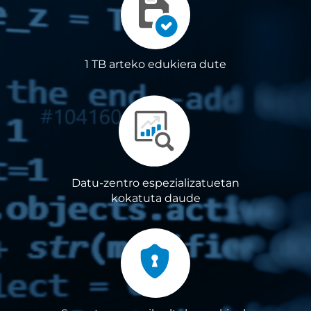
1 TB arteko edukiera dute
Datu-zentro espezializatuetan
kokatuta daude