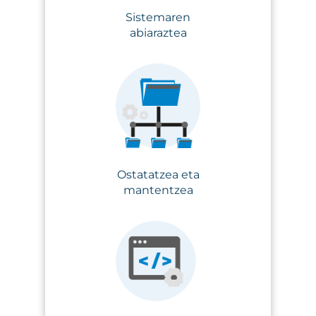
Sistemaren
abiaraztea
Ostatatzea eta
mantentzea