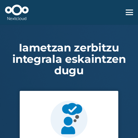
Iametzan zerbitzu
integrala eskaintzen
dugu