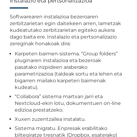
Instalazio eta pertsonalizazioa
Softwarearen instalazioa bezeroaren
zerbitzarietan egin daitekeen arren, Iametzak
kudeatutako zerbitzarietan egiteko aukera
dago baita ere. Instalazio eta pertsonalizazio
zereginak honakoak dira:
Karpeten baimen-sistema. “Group folders”
pluginaren instalazioa eta bezeroak
pasatako irizpideen araberako
parametrizazioa (taldeak sortu eta lehen eta
bigarren mailako karpeten baimenak
kudeatu).
“Collabora” sistema martxan jarri eta
Nextcloud-ekin lotu, dokumentuen on-line
edizioa prestatzeko.
Xuxen zuzentzailea instalatu.
Sistema migratu. Enpresak erabilitako
biltegiratze tresnatik (Dropbox, esaterako)