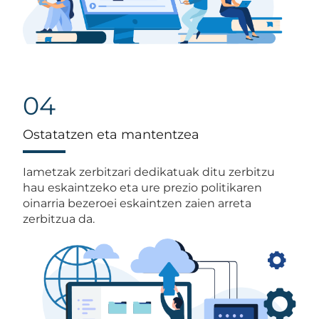
04
Ostatatzen eta mantentzea
Iametzak zerbitzari dedikatuak ditu zerbitzu
hau eskaintzeko eta ure prezio politikaren
oinarria bezeroei eskaintzen zaien arreta
zerbitzua da.