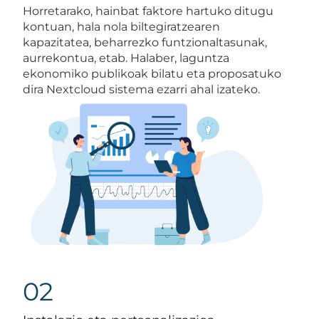
Horretarako, hainbat faktore hartuko ditugu
kontuan, hala nola biltegiratzearen
kapazitatea, beharrezko funtzionaltasunak,
aurrekontua, etab. Halaber, laguntza
ekonomiko publikoak bilatu eta proposatuko
dira Nextcloud sistema ezarri ahal izateko.
02