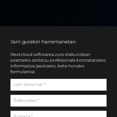
Jarri gurekin harremanetan
Nextcloud softwarea zure erakundean
ezartzeko zerbitzu profesionala kontratatzeko
informazioa jasotzeko, bete honako
formularioa: