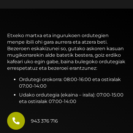
Etxeko martxa eta ingurukoen ordutegien
menpe ibili ohi gara aurrera eta atzera beti.
Bezeroen eskakizunei so, gutako askoren kasuan
mugikorrarekin alde batetik bestera, goiz erdiko
kafeari uko egin gabe, baina bulegoko ordutegiak
errespetatuz eta bezeroei erantzunez:
Ordutegi orokorra: 08:00-16:00 eta ostiralak
07:00-14:00
Udako ordutegia (ekaina – iraila): 07:00-15:00
eta ostiralak 07:00-14:00
943 376 716