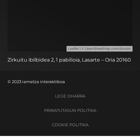
Leaflet
| ©
OpenStreetMap
contributors
Zirkuitu ibilbidea 2, 1 pabilioia, Lasarte – Oria 20160
© 2023 iametza interaktiboa
LEGE OHARRA
PRIBATUTASUN POLITIKA
COOKIE POLITIKA