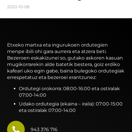
2020-10-08
Etxeko martxa eta ingurukoen ordutegien
menpe ibili ohi gara aurrera eta atzera beti.
Bezeroen eskakizunei so, gutako askoren kasuan
mugikorrarekin alde batetik bestera, goiz erdiko
kafeari uko egin gabe, baina bulegoko ordutegiak
errespetatuz eta bezeroei erantzunez:
Ordutegi orokorra: 08:00-16:00 eta ostiralak
07:00-14:00
Udako ordutegia (ekaina – iraila): 07:00-15:00
eta ostiralak 07:00-14:00
943 376 716