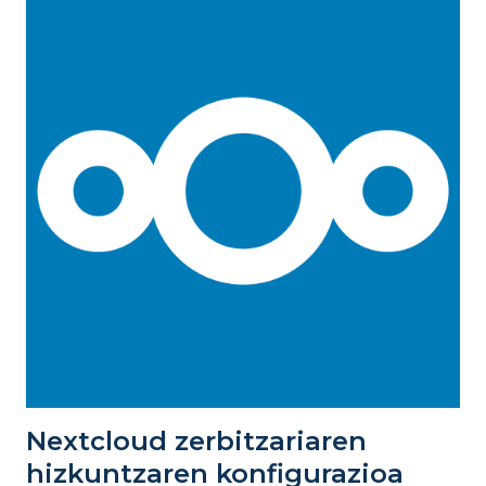
Nextcloud zerbitzariaren
hizkuntzaren konfigurazioa