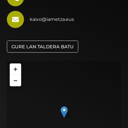
kaixo@iametza.eus
GURE LAN TALDERA BATU
+
−