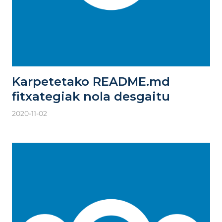
Karpetetako README.md
fitxategiak nola desgaitu
2020-11-02