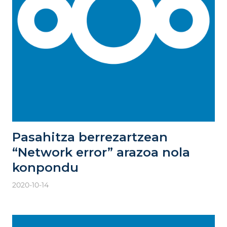
Pasahitza berrezartzean
“Network error” arazoa nola
konpondu
2020-10-14