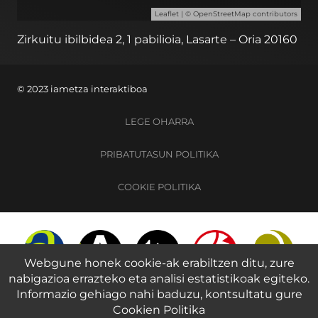
Leaflet
| ©
OpenStreetMap
contributors
Zirkuitu ibilbidea 2, 1 pabilioia, Lasarte – Oria 20160
© 2023 iametza interaktiboa
LEGE OHARRA
PRIBATUTASUN POLITIKA
COOKIE POLITIKA
Webgune honek cookie-ak erabiltzen ditu, zure
nabigazioa errazteko eta analisi estatistikoak egiteko.
Informazio gehiago nahi baduzu, kontsultatu gure
Cookien Politika