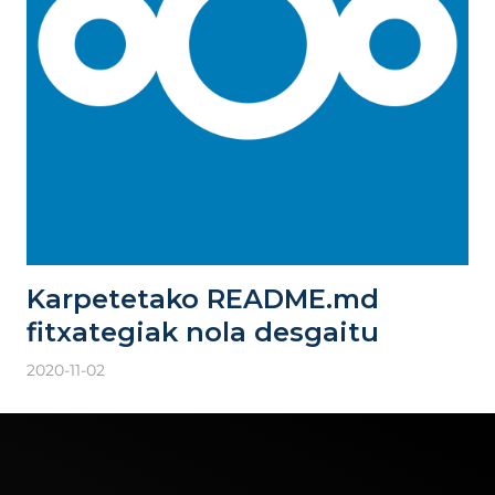
Karpetetako README.md
fitxategiak nola desgaitu
2020-11-02