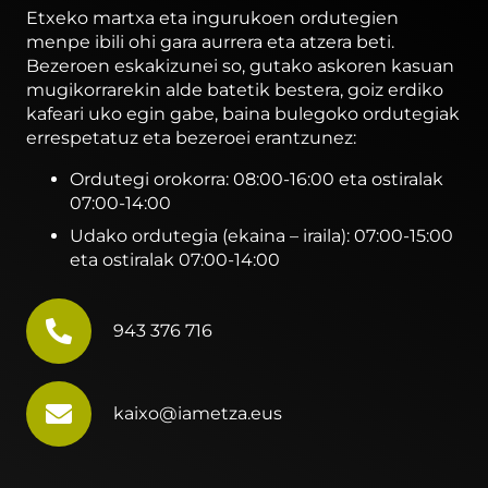
Etxeko martxa eta ingurukoen ordutegien
menpe ibili ohi gara aurrera eta atzera beti.
Bezeroen eskakizunei so, gutako askoren kasuan
mugikorrarekin alde batetik bestera, goiz erdiko
kafeari uko egin gabe, baina bulegoko ordutegiak
errespetatuz eta bezeroei erantzunez:
Ordutegi orokorra: 08:00-16:00 eta ostiralak
07:00-14:00
Udako ordutegia (ekaina – iraila): 07:00-15:00
eta ostiralak 07:00-14:00
943 376 716
kaixo@iametza.eus