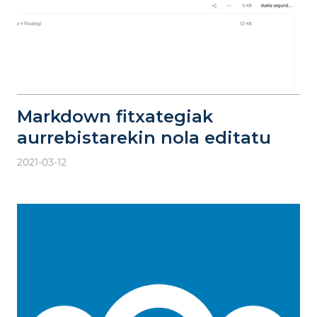
Markdown fitxategiak
aurrebistarekin nola editatu
2021-03-12