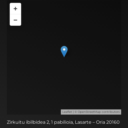
+
−
Leaflet
| ©
OpenStreetMap
contributors
Zirkuitu ibilbidea 2, 1 pabilioia, Lasarte – Oria 20160