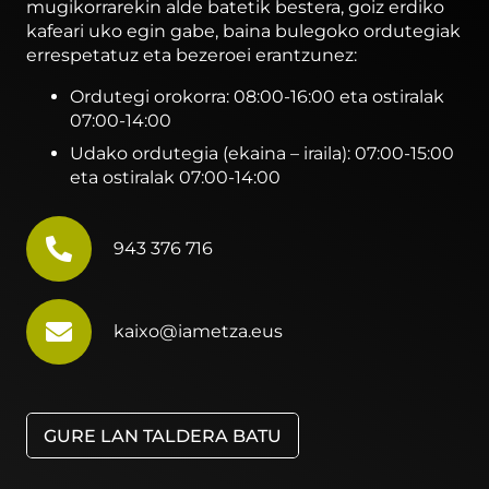
mugikorrarekin alde batetik bestera, goiz erdiko
kafeari uko egin gabe, baina bulegoko ordutegiak
errespetatuz eta bezeroei erantzunez:
Ordutegi orokorra: 08:00-16:00 eta ostiralak
07:00-14:00
Udako ordutegia (ekaina – iraila): 07:00-15:00
eta ostiralak 07:00-14:00
943 376 716
kaixo@iametza.eus
GURE LAN TALDERA BATU