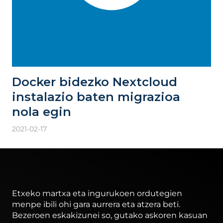
Docker bidezko Nextcloud
instalazio baten migrazioa
nola egin
2021-02-17
Etxeko martxa eta ingurukoen ordutegien
menpe ibili ohi gara aurrera eta atzera beti.
Bezeroen eskakizunei so, gutako askoren kasuan