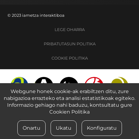
© 2023 iametza interaktiboa
LEGE OHARRA
PRIBATUTASUN POLITIKA
COOKIE POLITIKA
Webgune honek cookie-ak erabiltzen ditu, zure
nabigazioa errazteko eta analisi estatistikoak egiteko.
Informazio gehiago nahi baduzu, kontsultatu gure
Cookien Politika
Onartu
Ukatu
Konfiguratu