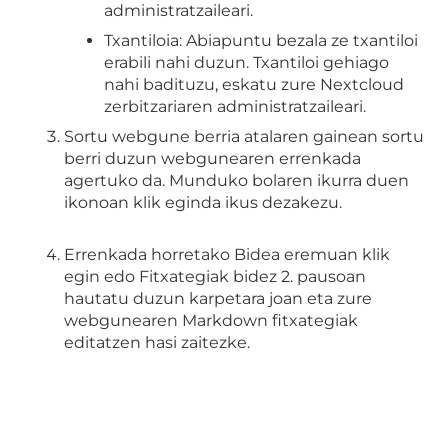
administratzaileari.
Txantiloia: Abiapuntu bezala ze txantiloi
erabili nahi duzun. Txantiloi gehiago
nahi badituzu, eskatu zure Nextcloud
zerbitzariaren administratzaileari.
Sortu webgune berria atalaren gainean sortu
berri duzun webgunearen errenkada
agertuko da. Munduko bolaren ikurra duen
ikonoan klik eginda ikus dezakezu.
Errenkada horretako Bidea eremuan klik
egin edo Fitxategiak bidez 2. pausoan
hautatu duzun karpetara joan eta zure
webgunearen Markdown fitxategiak
editatzen hasi zaitezke.