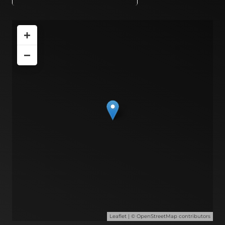
+
−
Leaflet
| ©
OpenStreetMap
contributors