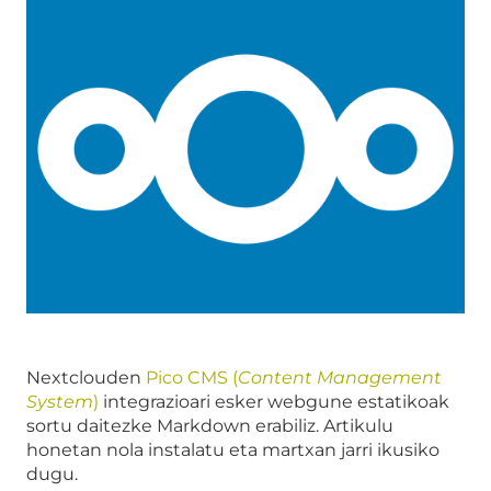
Nextclouden
Pico CMS (
Content Management
System
)
integrazioari esker webgune estatikoak
sortu daitezke Markdown erabiliz. Artikulu
honetan nola instalatu eta martxan jarri ikusiko
dugu.