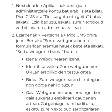
Nextclouden Aplikazioak orrira joan
administratzaile kontu bat erabiliz eta bilatu
Pico CMS eta “Deskargatu eta gaitu” botoia
sakatu. Ezin baduzu, eskatu zure Nextcloud
zerbitzariaren administratzaileari.
Ezarpenak > Pertsonala > Pico CMS orrira
joan. Bertako “Sortu webgune berria”
formularioan eremua hauek bete eta sakatu
“Sortu webgune berria” botoia:
Izena: Webgunearen izena.
Identifikatzailea: Zure webgunearen
URLan erabiliko den testu-katea.
Bidea: Zure webgunearen fitxategian
non gorde nahi dituzun.
Gaia: Webguneari itxura emango dion
gaia aukeratu erabilgarri daudenen
artean. Gai gehiago nahi badituzu,
eskatu zure Nextcloud zerbitzariaren