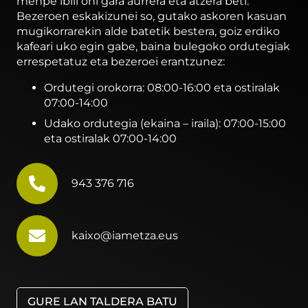
menpe ibili ohi gara aurrera eta atzera beti.
Bezeroen eskakizunei so, gutako askoren kasuan
mugikorrarekin alde batetik bestera, goiz erdiko
kafeari uko egin gabe, baina bulegoko ordutegiak
errespetatuz eta bezeroei erantzunez:
Ordutegi orokorra: 08:00-16:00 eta ostiralak
07:00-14:00
Udako ordutegia (ekaina – iraila): 07:00-15:00
eta ostiralak 07:00-14:00
943 376 716
kaixo@iametza.eus
GURE LAN TALDERA BATU