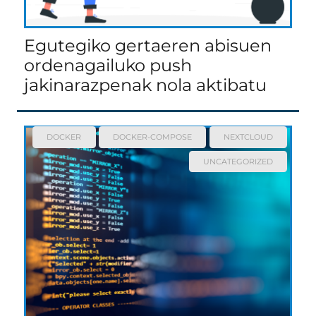
Egutegiko gertaeren abisuen
ordenagailuko push
jakinarazpenak nola aktibatu
DOCKER
DOCKER-COMPOSE
NEXTCLOUD
UNCATEGORIZED