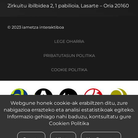
Zirkuitu ibilbidea 2, 1 pabilioia, Lasarte – Oria 20160
© 2023 iametza interaktiboa
LEGE OHARRA
PRIBATUTASUN POLITIKA
COOKIE POLITIKA
Webgune honek cookie-ak erabiltzen ditu, zure
nabigazioa errazteko eta analisi estatistikoak egiteko.
Informazio gehiago nahi baduzu, kontsultatu gure
Cookien Politika