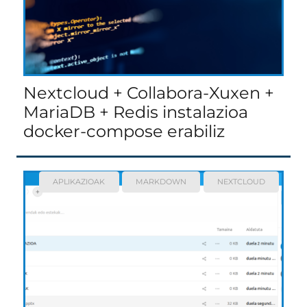
Nextcloud + Collabora-Xuxen +
MariaDB + Redis instalazioa
docker-compose erabiliz
APLIKAZIOAK
MARKDOWN
NEXTCLOUD