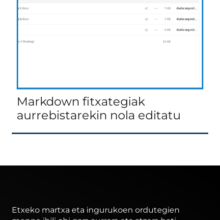
Markdown fitxategiak
aurrebistarekin nola editatu
Etxeko martxa eta ingurukoen ordutegien