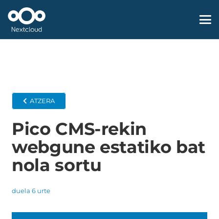
ATZERA
Pico CMS-rekin
webgune estatiko bat
nola sortu
duela 6 urte