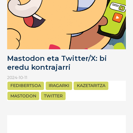
Mastodon eta Twitter/X: bi
eredu kontrajarri
2024-10-11
FEDIBERTSOA
IRAGARKI
KAZETARITZA
MASTODON
TWITTER