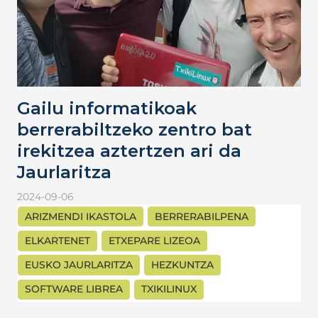
Gailu informatikoak
berrerabiltzeko zentro bat
irekitzea aztertzen ari da
Jaurlaritza
2024-09-06
ARIZMENDI IKASTOLA
BERRERABILPENA
ELKARTENET
ETXEPARE LIZEOA
EUSKO JAURLARITZA
HEZKUNTZA
SOFTWARE LIBREA
TXIKILINUX