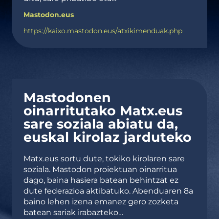
Mastodon.eus
https://kaixo.mastodon.eus/atxikimenduak.php
Mastodonen
oinarritutako Matx.eus
sare soziala abiatu da,
euskal kirolaz jarduteko
Matx.eus sortu dute, tokiko kirolaren sare
soziala. Mastodon proiektuan oinarritua
dago, baina hasiera batean behintzat ez
dute federazioa aktibatuko. Abenduaren 8a
baino lehen izena emanez gero zozketa
batean sariak irabazteko…