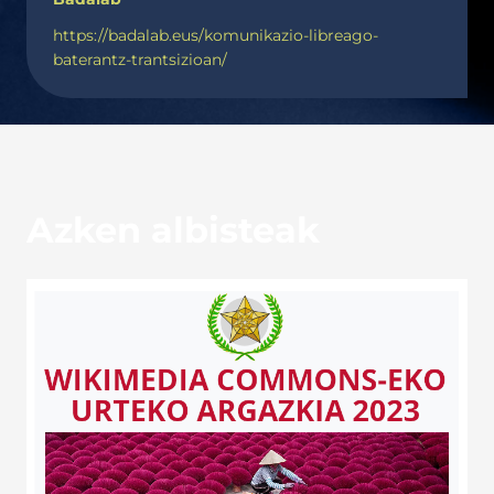
https://badalab.eus/komunikazio-libreago-
baterantz-trantsizioan/
Azken albisteak