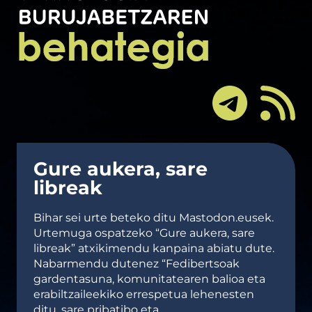
Gure aukera, sare
libreak
Bihar sei urte beteko ditu Mastodon.eusek.
Urtemuga ospatzeko “Gure aukera, sare
libreak” atxikimendu kanpaina abiatu dute.
Nabarmendu dutenez “Fedibertsoak
gardentasuna, komunitatearen balioa eta
erabiltzaileekiko errespetua lehenesten
ditu, sare pribatibo eta…