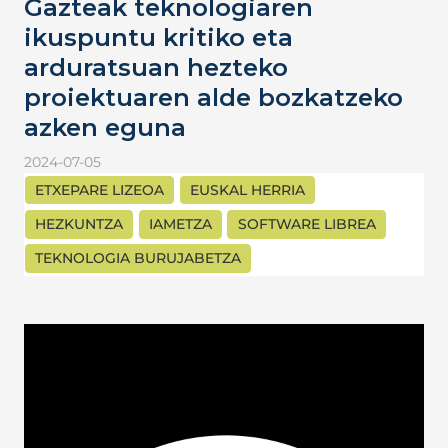
Gazteak teknologiaren
ikuspuntu kritiko eta
arduratsuan hezteko
proiektuaren alde bozkatzeko
azken eguna
2024-07-05
ETXEPARE LIZEOA
EUSKAL HERRIA
HEZKUNTZA
IAMETZA
SOFTWARE LIBREA
TEKNOLOGIA BURUJABETZA