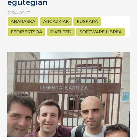
egutegian
2024-09-13
ABARASKA
ARGAZKIAK
EUSKARA
FEDIBERTSOA
PIXELFED
SOFTWARE LIBREA