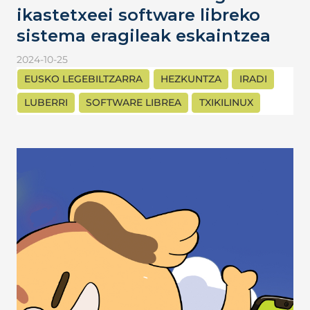
ikastetxeei software libreko
sistema eragileak eskaintzea
2024-10-25
EUSKO LEGEBILTZARRA
HEZKUNTZA
IRADI
LUBERRI
SOFTWARE LIBREA
TXIKILINUX