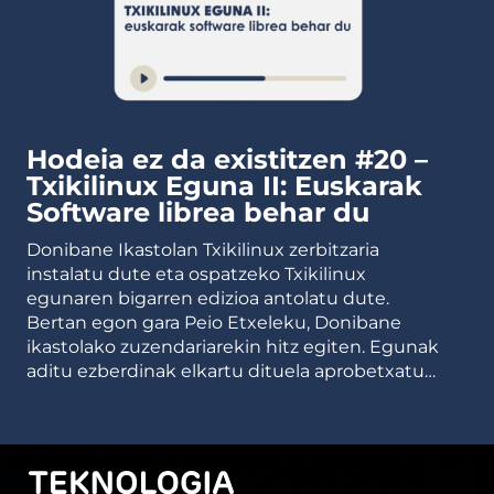
Hodeia ez da existitzen #20 –
Txikilinux Eguna II: Euskarak
Software librea behar du
Donibane Ikastolan Txikilinux zerbitzaria
instalatu dute eta ospatzeko Txikilinux
egunaren bigarren edizioa antolatu dute.
Bertan egon gara Peio Etxeleku, Donibane
ikastolako zuzendariarekin hitz egiten. Egunak
aditu ezberdinak elkartu dituela aprobetxatu…