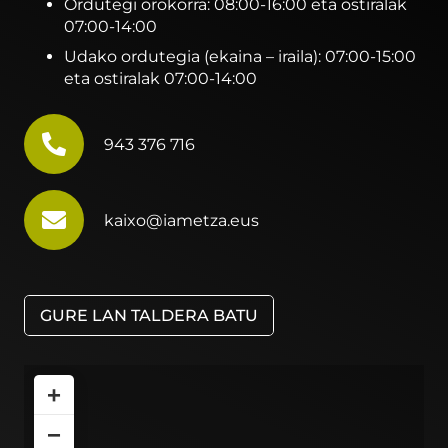
Ordutegi orokorra: 08:00-16:00 eta ostiralak
07:00-14:00
Udako ordutegia (ekaina – iraila): 07:00-15:00
eta ostiralak 07:00-14:00
943 376 716
kaixo@iametza.eus
GURE LAN TALDERA BATU
+
−