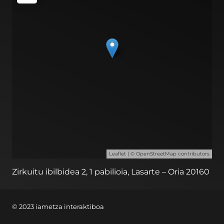
Leaflet
| ©
OpenStreetMap
contributors
Zirkuitu ibilbidea 2, 1 pabilioia, Lasarte – Oria 20160
© 2023 iametza interaktiboa