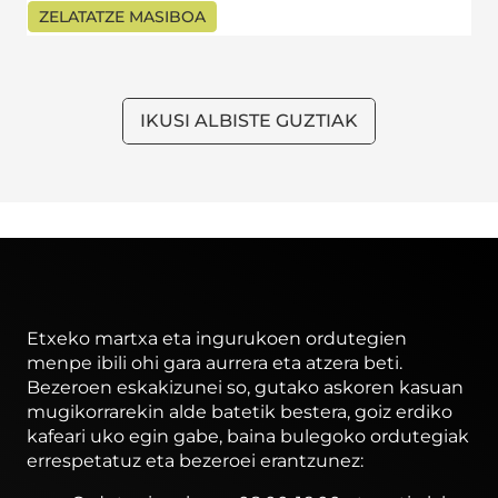
ZELATATZE MASIBOA
IKUSI ALBISTE GUZTIAK
Etxeko martxa eta ingurukoen ordutegien
menpe ibili ohi gara aurrera eta atzera beti.
Bezeroen eskakizunei so, gutako askoren kasuan
mugikorrarekin alde batetik bestera, goiz erdiko
kafeari uko egin gabe, baina bulegoko ordutegiak
errespetatuz eta bezeroei erantzunez: