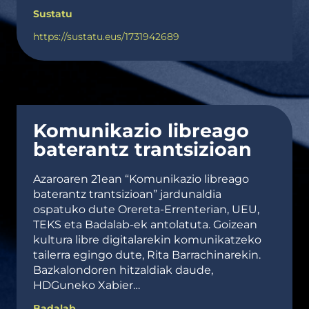
Sustatu
https://sustatu.eus/1731942689
Komunikazio libreago
baterantz trantsizioan
Azaroaren 21ean “Komunikazio libreago
baterantz trantsizioan” jardunaldia
ospatuko dute Orereta-Errenterian, UEU,
TEKS eta Badalab-ek antolatuta. Goizean
kultura libre digitalarekin komunikatzeko
tailerra egingo dute, Rita Barrachinarekin.
Bazkalondoren hitzaldiak daude,
HDGuneko Xabier…
Badalab