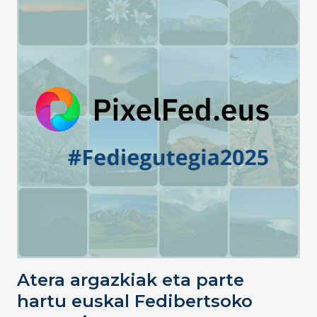
Atera argazkiak eta parte
hartu euskal Fedibertsoko