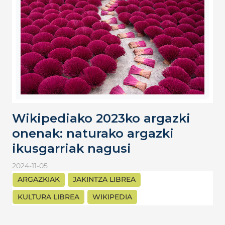
Wikipediako 2023ko argazki
onenak: naturako argazki
ikusgarriak nagusi
2024-11-05
ARGAZKIAK
JAKINTZA LIBREA
KULTURA LIBREA
WIKIPEDIA