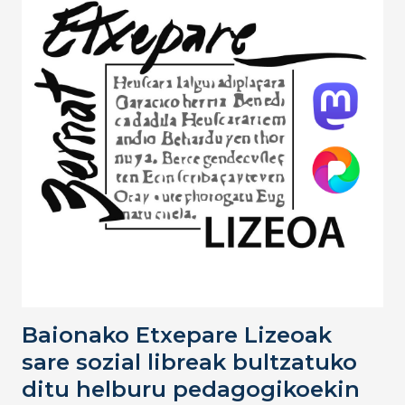
Baionako Etxepare Lizeoak
sare sozial libreak bultzatuko
ditu helburu pedagogikoekin