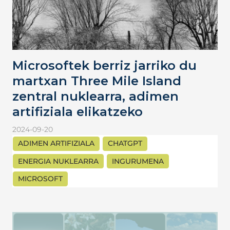
Microsoftek berriz jarriko du
martxan Three Mile Island
zentral nuklearra, adimen
artifiziala elikatzeko
2024-09-20
ADIMEN ARTIFIZIALA
CHATGPT
ENERGIA NUKLEARRA
INGURUMENA
MICROSOFT