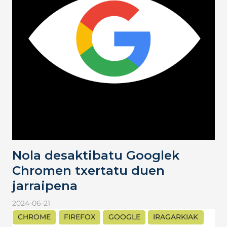
Nola desaktibatu Googlek
Chromen txertatu duen
jarraipena
2024-06-21
CHROME
FIREFOX
GOOGLE
IRAGARKIAK