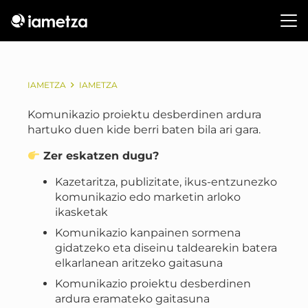
IAMETZA
IAMETZA
Komunikazio proiektu desberdinen ardura
hartuko duen kide berri baten bila ari gara.
Zer eskatzen dugu?
Kazetaritza, publizitate, ikus-entzunezko
komunikazio edo marketin arloko
ikasketak
Komunikazio kanpainen sormena
gidatzeko eta diseinu taldearekin batera
elkarlanean aritzeko gaitasuna
Komunikazio proiektu desberdinen
ardura eramateko gaitasuna