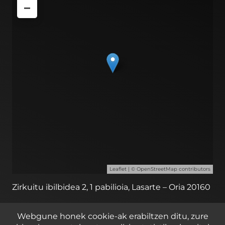
−
Leaflet
| ©
OpenStreetMap
contributors
Zirkuitu ibilbidea 2, 1 pabilioia, Lasarte – Oria 20160
Webgune honek cookie-ak erabiltzen ditu, zure
© 2023 iametza interaktiboa