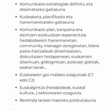
Komunikazio estrategiak definitu eta
diseinatzeko gaitasuna
Kudeaketa, planifikazio eta
harremanetarako gaitasuna
Komunikazio plan, kanpaina eta
ekintzen exekuzioan esperientzia:
hedabideekin harremanetan,
community manager zereginetan, bilera
parte-hartzaileak dinamizatzen,
diskurtsoen hedapenean, euskarrien
diseinuan, gidoigintzan, podcast gidoiak,
esatari lanak…
Euskararen goi mailako ezagutzak (C1
edo C2)
Euskalgintza (hedabideak, euskal
kultura…) sektorearen ezagutza
Berehala lanean hasteko prestutasuna