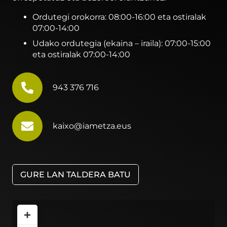
Ordutegi orokorra: 08:00-16:00 eta ostiralak
07:00-14:00
Udako ordutegia (ekaina – iraila): 07:00-15:00
eta ostiralak 07:00-14:00
943 376 716
kaixo@iametza.eus
GURE LAN TALDERA BATU
+