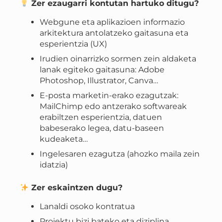
Zer ezaugarri kontutan hartuko ditugu?
Webgune eta aplikazioen informazio
arkitektura antolatzeko gaitasuna eta
esperientzia (UX)
Irudien oinarrizko sormen zein aldaketa
lanak egiteko gaitasuna: Adobe
Photoshop, Illustrator, Canva…
E-posta marketin-erako ezagutzak:
MailChimp edo antzerako softwareak
erabiltzen esperientzia, datuen
babeserako legea, datu-baseen
kudeaketa…
Ingelesaren ezagutza (ahozko maila zein
idatzia)
Zer eskaintzen dugu?
Lanaldi osoko kontratua
Proiektu bizi bateko eta diziplina