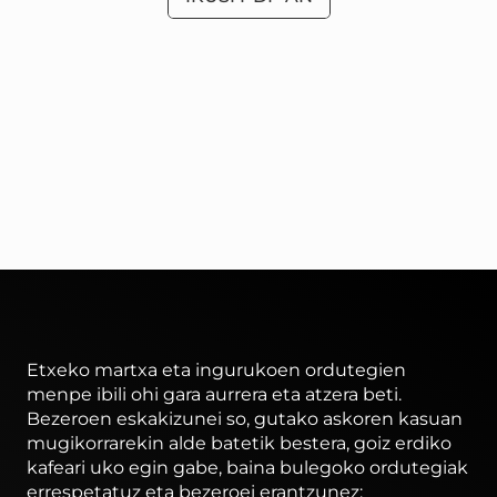
Etxeko martxa eta ingurukoen ordutegien
menpe ibili ohi gara aurrera eta atzera beti.
Bezeroen eskakizunei so, gutako askoren kasuan
mugikorrarekin alde batetik bestera, goiz erdiko
kafeari uko egin gabe, baina bulegoko ordutegiak
errespetatuz eta bezeroei erantzunez: