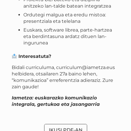
anitzeko lan-talde batean integratzea
Ordutegi malgua eta eredu mistoa:
presentziala eta telelana
Euskara, software librea, parte-hartzea
eta berdintasuna ardatz dituen lan-
ingurunea
Interesatuta?
Bidali curriculuma, curriculum@iametza.eus
helbidera, otsailaren 27a baino lehen,
“komunikazioa” erreferentzia adieraziz. Zure
zain gaude!
Iametza: euskarazko komunikazio
integrala, gertukoa eta jasangarria
IKUSI PDF-AN