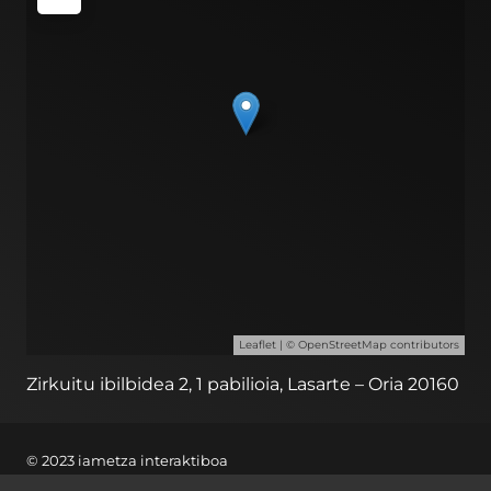
Leaflet
| ©
OpenStreetMap
contributors
Zirkuitu ibilbidea 2, 1 pabilioia, Lasarte – Oria 20160
© 2023 iametza interaktiboa