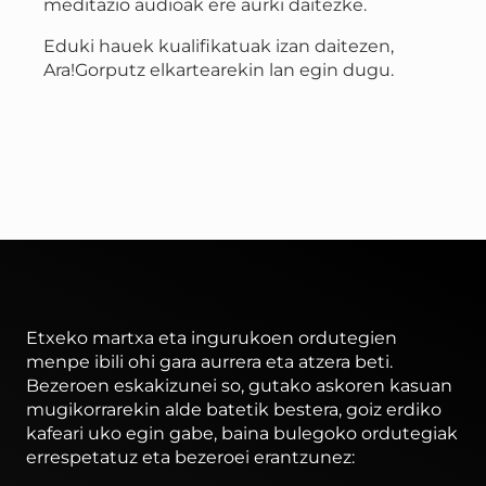
meditazio audioak ere aurki daitezke.
Eduki hauek kualifikatuak izan daitezen,
Ara!Gorputz elkartearekin lan egin dugu.
Etxeko martxa eta ingurukoen ordutegien
menpe ibili ohi gara aurrera eta atzera beti.
Bezeroen eskakizunei so, gutako askoren kasuan
mugikorrarekin alde batetik bestera, goiz erdiko
kafeari uko egin gabe, baina bulegoko ordutegiak
errespetatuz eta bezeroei erantzunez: