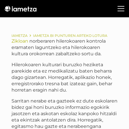
IAMETZA
IAMETZA BI PUNTUREN ARTEKO LOTURA
Zikloan
norberaren hilerokoaren kontrola
eramaten laguntzeko eta hilerokoaren
kultura orokorrean zabaltzeko sortu da.
Hilerokoaren kulturari buruzko heziketa
parekide eta ez medikalizatu baten beharra
dago gizartean. Horregatik, aplikazio honek,
erregistrorako tresna bat izateaz gain, behar
horretan eragin nahi du.
Sarritan nerabe eta gazteek ez dute eskolaren
bidez gai honi buruzko informazio egokirik
jasotzen eta askotan eskolaz kanpoko hitzaldi
eta ekintzak antolatzen dira. Horregatik,
egitasmo hau gazte eta nerabeengana