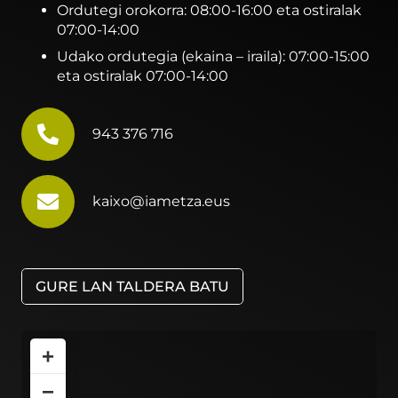
Ordutegi orokorra: 08:00-16:00 eta ostiralak
07:00-14:00
Udako ordutegia (ekaina – iraila): 07:00-15:00
eta ostiralak 07:00-14:00
943 376 716
kaixo@iametza.eus
GURE LAN TALDERA BATU
+
−