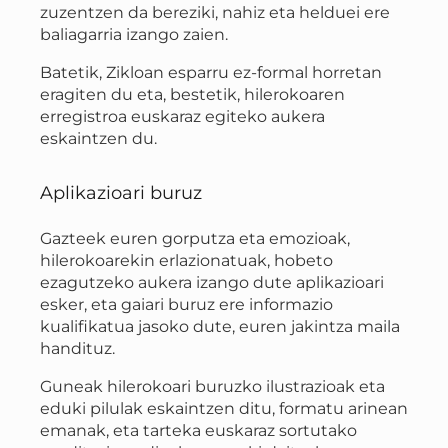
zuzentzen da bereziki, nahiz eta helduei ere
baliagarria izango zaien.
Batetik, Zikloan esparru ez-formal horretan
eragiten du eta, bestetik, hilerokoaren
erregistroa euskaraz egiteko aukera
eskaintzen du.
Aplikazioari buruz
Gazteek euren gorputza eta emozioak,
hilerokoarekin erlazionatuak, hobeto
ezagutzeko aukera izango dute aplikazioari
esker, eta gaiari buruz ere informazio
kualifikatua jasoko dute, euren jakintza maila
handituz.
Guneak hilerokoari buruzko ilustrazioak eta
eduki pilulak eskaintzen ditu, formatu arinean
emanak, eta tarteka euskaraz sortutako