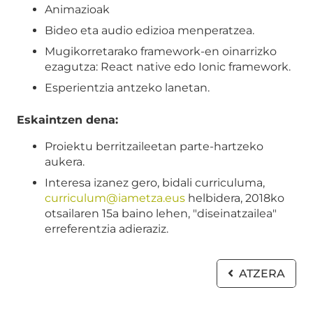
Animazioak
Bideo eta audio edizioa menperatzea.
Mugikorretarako framework-en oinarrizko
ezagutza: React native edo Ionic framework.
Esperientzia antzeko lanetan.
Eskaintzen dena:
Proiektu berritzaileetan parte-hartzeko
aukera.
Interesa izanez gero, bidali curriculuma,
curriculum@iametza.eus
helbidera, 2018ko
otsailaren 15a baino lehen, "diseinatzailea"
erreferentzia adieraziz.
ATZERA