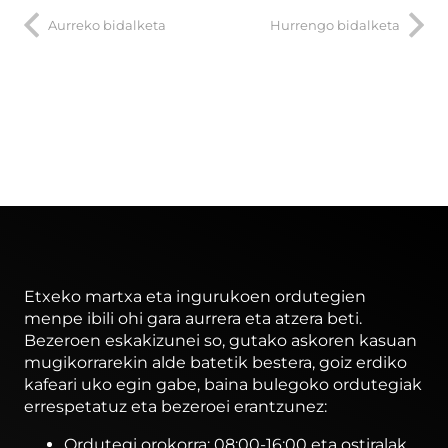
Aurreko bidalketa
Hurrengo bidalketa
Etxeko martxa eta ingurukoen ordutegien
menpe ibili ohi gara aurrera eta atzera beti.
Bezeroen eskakizunei so, gutako askoren kasuan
mugikorrarekin alde batetik bestera, goiz erdiko
kafeari uko egin gabe, baina bulegoko ordutegiak
errespetatuz eta bezeroei erantzunez:
Ordutegi orokorra: 08:00-16:00 eta ostiralak