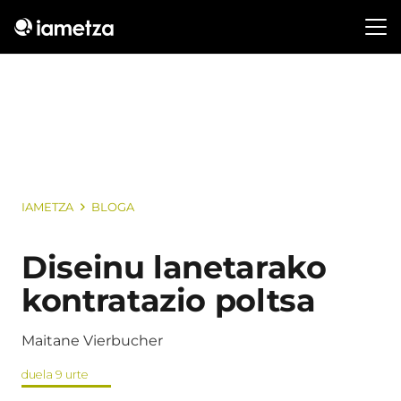
IAMETZA
BLOGA
Diseinu lanetarako
kontratazio poltsa
Maitane Vierbucher
duela 9 urte