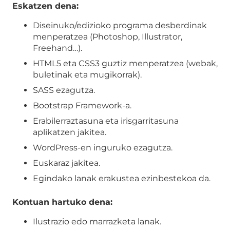
Eskatzen dena:
Diseinuko/edizioko programa desberdinak
menperatzea (Photoshop, Illustrator,
Freehand…).
HTML5 eta CSS3 guztiz menperatzea (webak,
buletinak eta mugikorrak).
SASS ezagutza.
Bootstrap Framework-a.
Erabilerraztasuna eta irisgarritasuna
aplikatzen jakitea.
WordPress-en inguruko ezagutza.
Euskaraz jakitea.
Egindako lanak erakustea ezinbestekoa da.
Kontuan hartuko dena:
Ilustrazio edo marrazketa lanak.