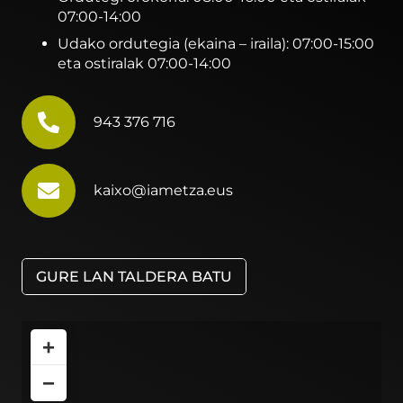
07:00-14:00
Udako ordutegia (ekaina – iraila): 07:00-15:00
eta ostiralak 07:00-14:00
943 376 716
kaixo@iametza.eus
GURE LAN TALDERA BATU
+
−