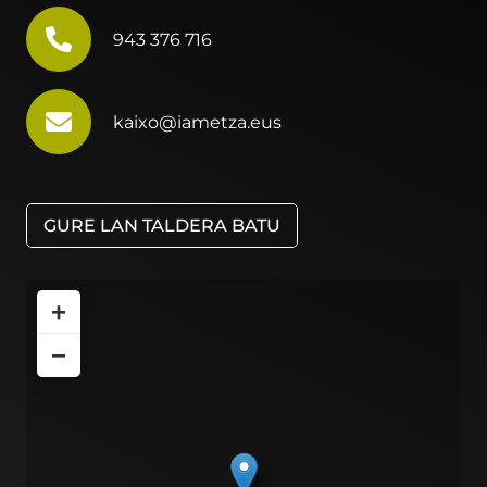
943 376 716
kaixo@iametza.eus
GURE LAN TALDERA BATU
+
−