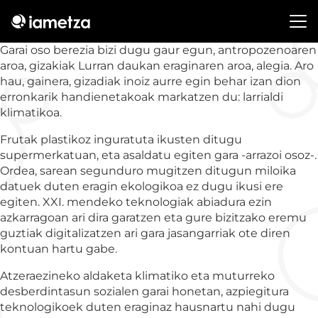
Garai oso berezia bizi dugu gaur egun, antropozenoaren
aroa, gizakiak Lurran daukan eraginaren aroa, alegia. Aro
hau, gainera, gizadiak inoiz aurre egin behar izan dion
erronkarik handienetakoak markatzen du: larrialdi
klimatikoa.
Frutak plastikoz inguratuta ikusten ditugu
supermerkatuan, eta asaldatu egiten gara -arrazoi osoz-.
Ordea, sarean segunduro mugitzen ditugun miloika
datuek duten eragin ekologikoa ez dugu ikusi ere
egiten. XXI. mendeko teknologiak abiadura ezin
azkarragoan ari dira garatzen eta gure bizitzako eremu
guztiak digitalizatzen ari gara jasangarriak ote diren
kontuan hartu gabe.
Atzeraezineko aldaketa klimatiko eta muturreko
desberdintasun sozialen garai honetan, azpiegitura
teknologikoek duten eraginaz hausnartu nahi dugu