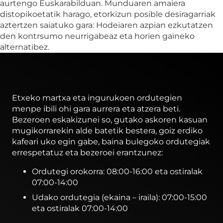
aurtengo Euskarabilduan. Munduaren amaiera
distopikoetatik harago, etorkizun posible desiragarriak
aztertzen saiatuko gara: Hodeiaren azpian ezkutatzen
den kontrsumo neurrigabeaz eta horien gaineko
alternatibez.
Etxeko martxa eta ingurukoen ordutegien
menpe ibili ohi gara aurrera eta atzera beti.
Bezeroen eskakizunei so, gutako askoren kasuan
mugikorrarekin alde batetik bestera, goiz erdiko
kafeari uko egin gabe, baina bulegoko ordutegiak
errespetatuz eta bezeroei erantzunez:
Ordutegi orokorra: 08:00-16:00 eta ostiralak
07:00-14:00
Udako ordutegia (ekaina – iraila): 07:00-15:00
eta ostiralak 07:00-14:00