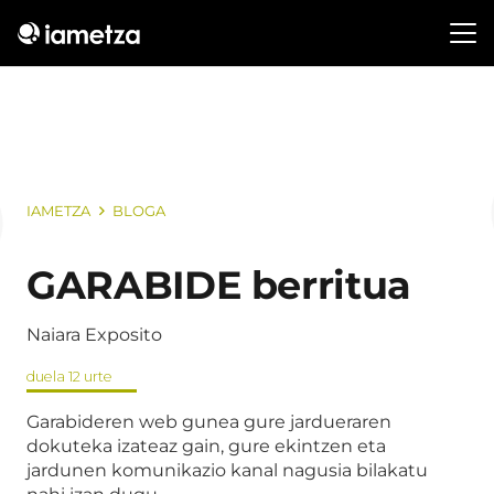
IAMETZA
BLOGA
GARABIDE berritua
Naiara Exposito
duela 12 urte
Garabideren web gunea gure jardueraren
dokuteka izateaz gain, gure ekintzen eta
jardunen komunikazio kanal nagusia bilakatu