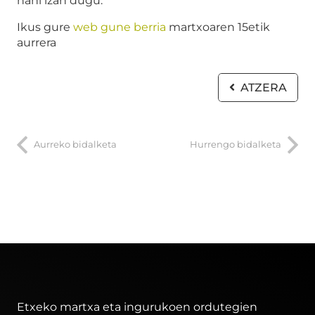
nahi izan dugu.
Ikus gure
web gune berria
martxoaren 15etik
aurrera
ATZERA
Aurreko bidalketa
Hurrengo bidalketa
Etxeko martxa eta ingurukoen ordutegien