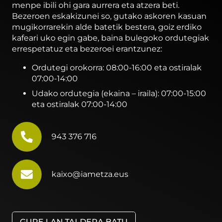
menpe ibili ohi gara aurrera eta atzera beti.
Bezeroen eskakizunei so, gutako askoren kasuan
mugikorrarekin alde batetik bestera, goiz erdiko
kafeari uko egin gabe, baina bulegoko ordutegiak
errespetatuz eta bezeroei erantzunez:
Ordutegi orokorra: 08:00-16:00 eta ostiralak
07:00-14:00
Udako ordutegia (ekaina – iraila): 07:00-15:00
eta ostiralak 07:00-14:00
943 376 716
kaixo@iametza.eus
GURE LAN TALDERA BATU