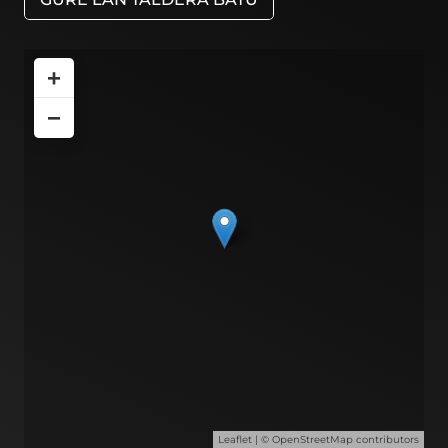
+
−
Leaflet
| ©
OpenStreetMap
contributors