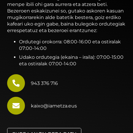
menpe ibili ohi gara aurrera eta atzera beti.
Bezeroen eskakizunei so, gutako askoren kasuan
mugikorrarekin alde batetik bestera, goiz erdiko
kafeari uko egin gabe, baina bulegoko ordutegiak
errespetatuz eta bezeroei erantzunez:
Ordutegi orokorra: 08:00-16:00 eta ostiralak
07:00-14:00
Udako ordutegia (ekaina – iraila): 07:00-15:00
eta ostiralak 07:00-14:00
943 376 716
kaixo@iametza.eus