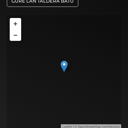
GURE LAN TALDERA BATU
+
−
Leaflet
| ©
OpenStreetMap
contributors