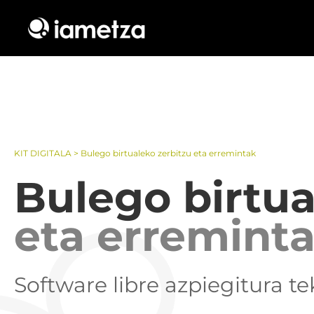
KIT DIGITALA
> Bulego birtualeko zerbitzu eta erremintak
Bulego birtua
eta erremint
Software libre azpiegitura t