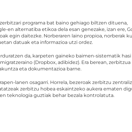
zerbitzari
programa
bat
baino
gehiago
biltzen
dituena,
gle-en
alternatiba etikoa dela esan genezake, izan ere, G
oak egin daitezke. Norberaren laino propioa, norberak 
etan datuak eta informazioa utzi
ordez.
 arduratzen da, karpeten gaineko
baimen-sistematik
hasi
migratzeraino
(Dropbox,
adibidez).
Era
berean,
zerbitzua
takuntza eta dokumentazioa barne.
rapen-lanen
osagarri.
Horrela,
bezeroak
zerbitzu
zentrali
atatzeak zerbitzu hobea eskaintzeko aukera ematen dig
en teknologia guztiak behar bezala kontrolatuta.