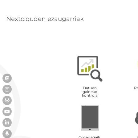
Nextclouden ezaugarriak
Datuen
P
gaineko
kontrola
Ordenagailu