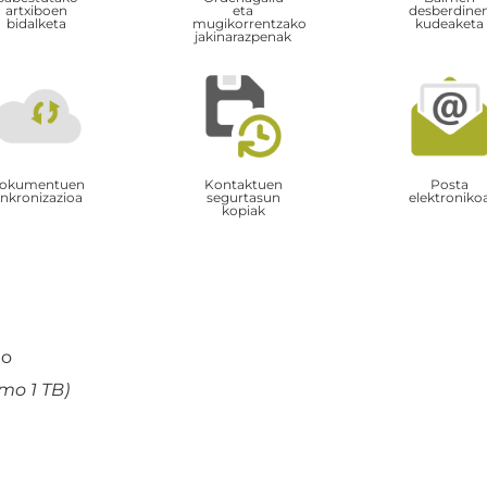
artxiboen
eta
desberdine
bidalketa
mugikorrentzako
kudeaketa
jakinarazpenak
okumentuen
Kontaktuen
Posta
inkronizazioa
segurtasun
elektroniko
kopiak
jo
mo 1 TB)