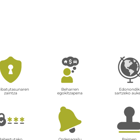
ribatutasunaren
Beharren
Edonondik
zaintza
egokitzapena
sartzeko auk
Babestutako
Ordenagailu
Baimen