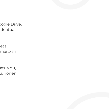
oogle Drive,
kudeatua
eta
martxan
zatua
du,
u, honen