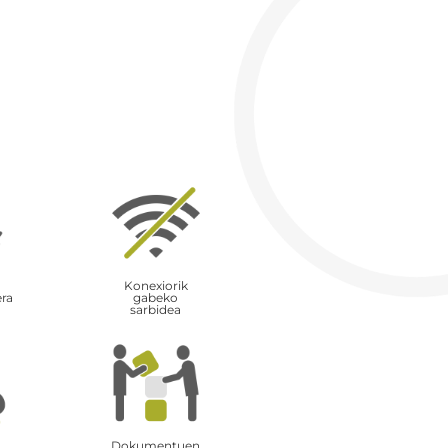
Konexiorik
era
gabeko
sarbidea
Dokumentuen