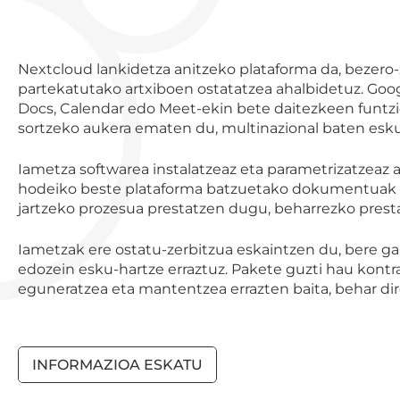
N
extcloud
lankidetza
anitzeko
plataforma
da,
bezero-
partekatutako
artxiboen
ostatatzea
ahalbidetuz.
Goo
Docs, Calendar edo Meet-ekin
bete daitezkeen funtzi
sortzeko aukera ematen du, multinazional baten esku
Iametza softwarea instalatzeaz eta parametrizatzeaz
hodeiko
beste
plataforma
batzuetako
dokumentuak
jartzeko
prozesua
prestatzen dugu, beharrezko pres
Iametzak
ere
ostatu-zerbitzua
eskaintzen
du,
bere
ga
edozein
esku-hartze
erraztuz.
Pakete
guzti
hau
kontr
eguneratzea eta
mantentzea errazten baita, behar dir
INFORMAZIOA ESKATU