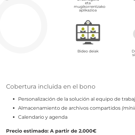
eta
mugikorrentzako
aplikazioa
Bideo deiak
D
s
Cobertura incluida en el bono
Personalización de la solución al equipo de traba
Almacenamiento de archivos compartidos
(míni
Calendario y agenda
Precio estimado: A partir de 2.000€