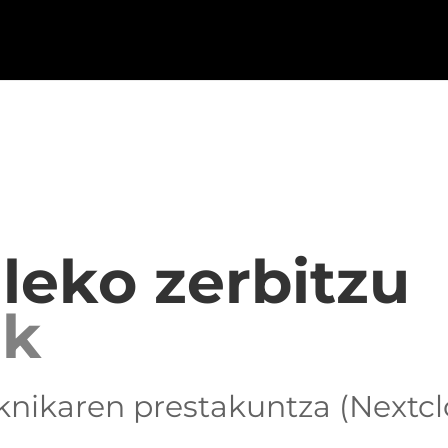
leko zerbitzu
ak
eknikaren prestakuntza (Nextc