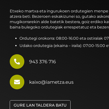
Etxeko martxa eta ingurukoen ordutegien menpe ibi
atzera beti. Bezeroen eskakizunei so, gutako asko
mugikorrarekin alde batetik bestera, goiz erdiko ka
baina bulegoko ordutegiak errespetatuz eta bezer
Ordutegi orokorra: 08:00-16:00 eta ostiralak 0
Udako ordutegia (ekaina – iraila): 07:00-15:00 e
943 376 716
kaixo@iametza.eus
GURE LAN TALDERA BATU