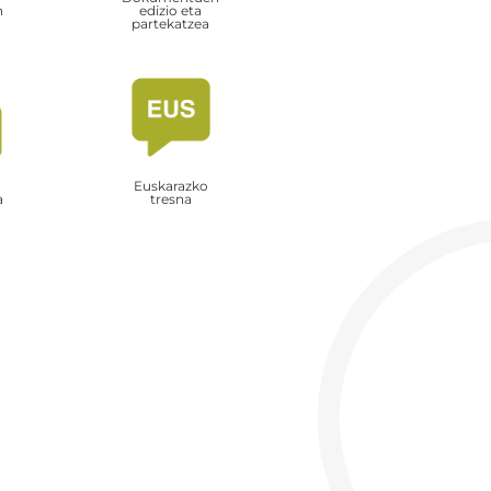
n
edizio eta
partekatzea
Euskarazko
a
tresna