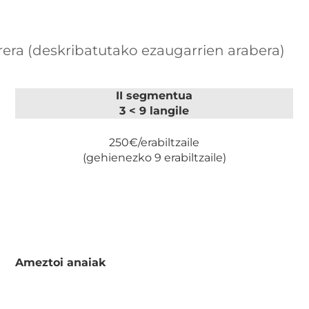
rera (deskribatutako ezaugarrien arabera)
II segmentua
3 < 9 langile
250€/erabiltzaile
(gehienezko 9 erabiltzaile)
Ameztoi anaiak