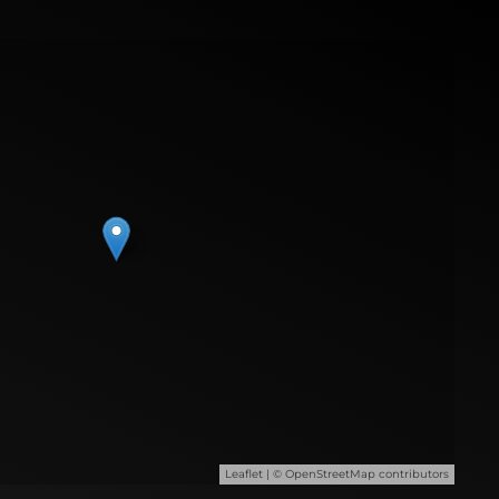
Leaflet
| ©
OpenStreetMap
contributors