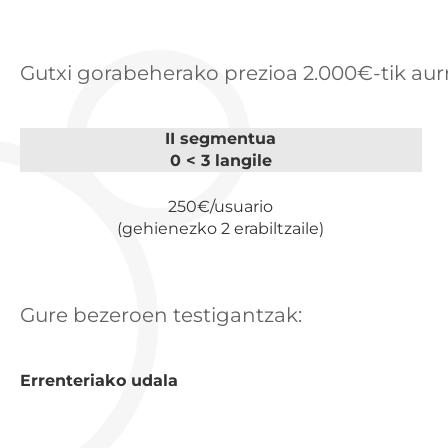
Gutxi gorabeherako prezioa 2.000€-tik aur
II segmentua
0 < 3 langile
250€/usuario
(gehienezko 2 erabiltzaile)
Gure bezeroen testigantzak:
Errenteriako udala