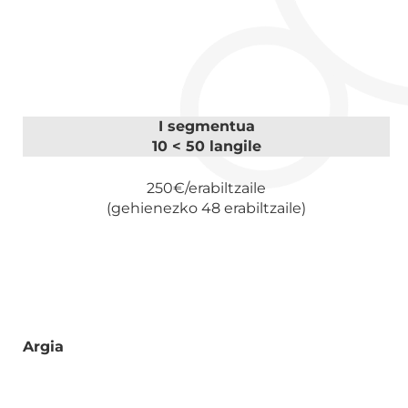
I segmentua
10 < 50 langile
250€/erabiltzaile
(gehienezko 48 erabiltzaile)
Argia