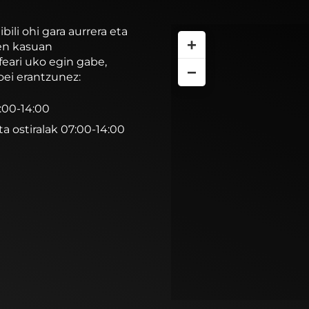
li ohi gara aurrera eta
+
ren kasuan
feari uko egin gabe,
−
oei erantzunez:
7:00-14:00
ta ostiralak 07:00-14:00