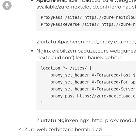
Apache
erabiltzen baduzu, zure webgune
available/zure-nextcloud.conf) lerro haue
ProxyPass /sites/ https://zure-nextclou
ProxyPassReverse /sites/ https://zure-n
Ziurtatu Apacheren mod_proxy eta mod_p
Nginx erabiltzen baduzu, zure webgunear
nextcloud.conf) lerro hauek gehitu:
location ^~ /sites/ {

    proxy_set_header X-Forwarded-Host $host:$server_port;

    proxy_set_header X-Forwarded-For $proxy_add_x_forwarded_for;

    proxy_set_header X-Forwarded-Server $host;

    proxy_pass https://zure-nextcloud.eus/index.php/apps/cms_pico/pico_proxy/;

}
Ziurtatu Nginxen ngx_http_proxy modulu
Zure web zerbitzaria berrabiarazi: