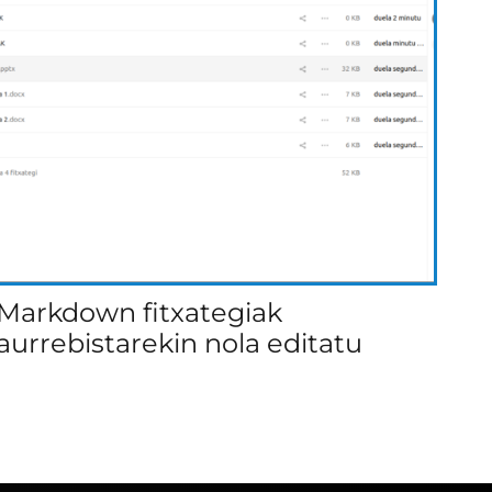
Markdown fitxategiak
aurrebistarekin nola editatu