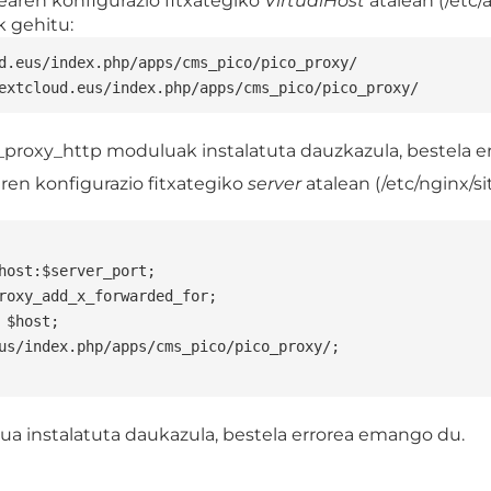
aren konfigurazio fitxategiko
VirtualHost
atalean (/etc/
k gehitu:
d.eus/index.php/apps/cms_pico/pico_proxy/

extcloud.eus/index.php/apps/cms_pico/pico_proxy/
roxy_http moduluak instalatuta dauzkazula, bestela e
en konfigurazio fitxategiko
server
atalean (/etc/nginx/si
a instalatuta daukazula, bestela errorea emango du.