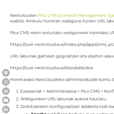
Nextclouden
Pico CMS (
Content Management Sy
erabiliz. Artikulu honetan webgune horien URL labu
Pico CMS-rekin sortutako webguneek horrelako UR
https://zure-nextcloud.eus/index.php/apps/cms_pic
URL laburrak gaitzean gogoratzen eta idazten asko
https://zure-nextcloud.eus/sites/adibidea
Horretarako Nextcloudeko administratzaile kontu b
Ezarpenak > Administrazioa > Pico CMS > Konfig
Webguneen URL laburrak aukera hautatu.
Zerbitzariaren konfigurazioan aldaketa txiki ba