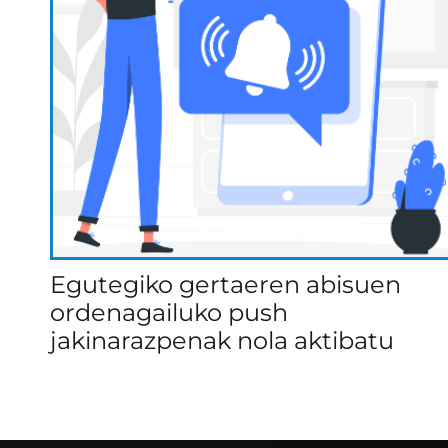
Egutegiko gertaeren abisuen
ordenagailuko push
jakinarazpenak nola aktibatu