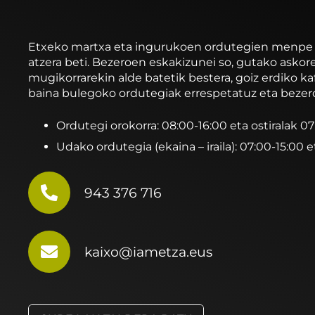
Etxeko martxa eta ingurukoen ordutegien menpe ibi
atzera beti. Bezeroen eskakizunei so, gutako asko
mugikorrarekin alde batetik bestera, goiz erdiko ka
baina bulegoko ordutegiak errespetatuz eta bezer
Ordutegi orokorra: 08:00-16:00 eta ostiralak 0
Udako ordutegia (ekaina – iraila): 07:00-15:00 e
943 376 716
kaixo@iametza.eus