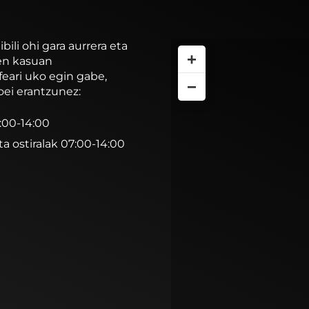
li ohi gara aurrera eta
+
ren kasuan
feari uko egin gabe,
−
oei erantzunez:
7:00-14:00
ta ostiralak 07:00-14:00