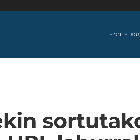
HONI BURU
kin sortutak