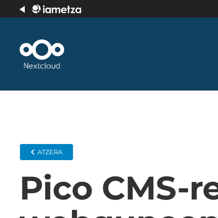
ATZERA
Pico CMS-re