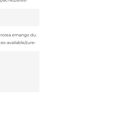
apache2/sites-
rrorea emango du.
tes-available/zure-