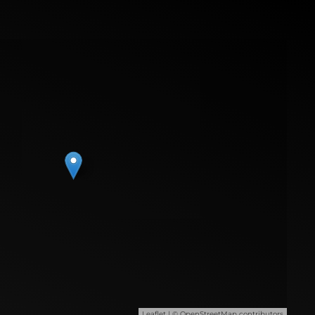
Leaflet
| ©
OpenStreetMap
contributors