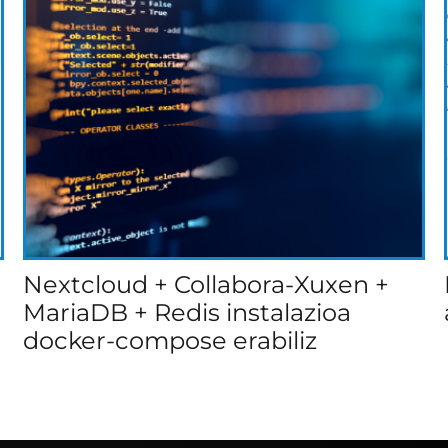
Nextcloud + Collabora-Xuxen +
MariaDB + Redis instalazioa
docker-compose erabiliz