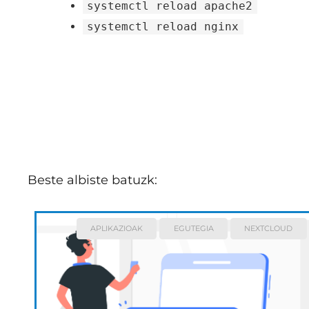
systemctl reload apache2
systemctl reload nginx
Beste albiste batuzk:
APLIKAZIOAK
EGUTEGIA
NEXTCLOUD