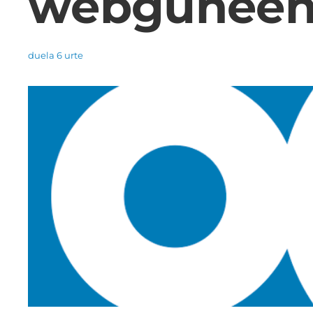
webguneen 
duela 6 urte