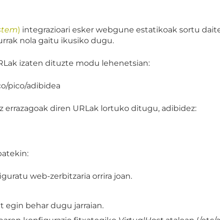
stem
)
integrazioari esker webgune estatikoak sortu da
rrak nola gaitu ikusiko dugu.
Lak izaten dituzte modu lehenetsian:
o/pico/adibidea
z errazagoak diren URLak lortuko ditugu, adibidez:
atekin:
uratu web-zerbitzaria orrira joan.
t egin behar dugu jarraian.