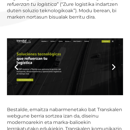
refuerzan tu logística
” (“Zure logistika indartzen
duten soluzio teknologikoak”). Modu berean, bi
marken nortasun bisualak berritu dira.
Bestalde, emaitza nabarmenetako bat Transkalen
webgune berria sortzea izan da, diseinu
modernoarekin eta marka-balioekin
lerrokatutako edukiekin. Transkalen komunikazio