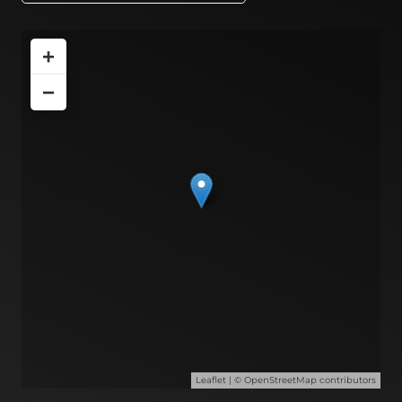
+
−
Leaflet
| ©
OpenStreetMap
contributors