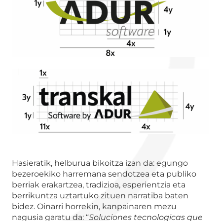
Hasieratik, helburua bikoitza izan da: egungo
bezeroekiko harremana sendotzea eta publiko
berriak erakartzea, tradizioa, esperientzia eta
berrikuntza uztartuko zituen narratiba baten
bidez. Oinarri horrekin, kanpainaren mezu
nagusia garatu da: “
Soluciones tecnologicas que