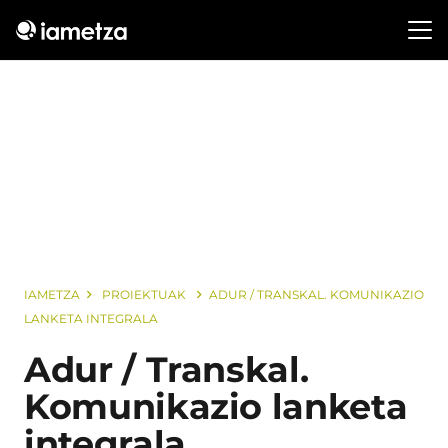
IAMETZA
PROIEKTUAK
ADUR / TRANSKAL. KOMUNIKAZIO
LANKETA INTEGRALA
Adur / Transkal.
Komunikazio lanketa
integrala