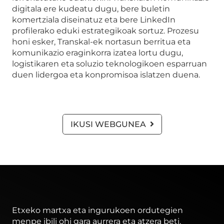
digitala ere kudeatu dugu, bere buletin
komertziala diseinatuz eta bere LinkedIn
profilerako eduki estrategikoak sortuz. Prozesu
honi esker, Transkal-ek nortasun berritua eta
komunikazio eraginkorra izatea lortu dugu,
logistikaren eta soluzio teknologikoen esparruan
duen lidergoa eta konpromisoa islatzen duena.
IKUSI WEBGUNEA
Etxeko martxa eta ingurukoen ordutegien
menpe ibili ohi gara aurrera eta atzera beti.