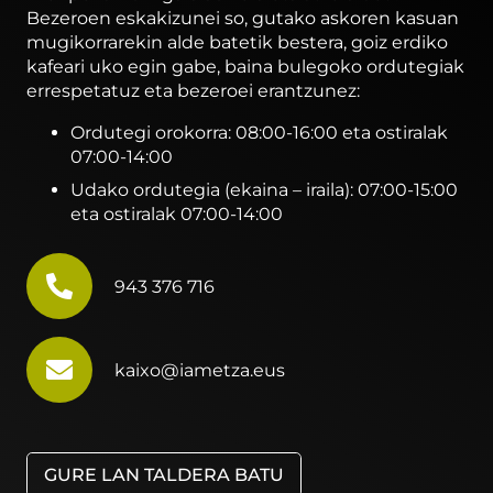
Bezeroen eskakizunei so, gutako askoren kasuan
mugikorrarekin alde batetik bestera, goiz erdiko
kafeari uko egin gabe, baina bulegoko ordutegiak
errespetatuz eta bezeroei erantzunez:
Ordutegi orokorra: 08:00-16:00 eta ostiralak
07:00-14:00
Udako ordutegia (ekaina – iraila): 07:00-15:00
eta ostiralak 07:00-14:00
943 376 716
kaixo@iametza.eus
GURE LAN TALDERA BATU