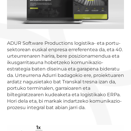
ADUR Software Productions logistika- eta portu-
sektorean euskal enpresa erreferentea da, eta 40.
urteurrenaren harira, bere posizionamendua eta
ikusgarritasuna hobetzeko komunikazio-
estrategia baten diseinua eta garapena bideratu
da. Urteurrena Adurri badagokio ere, proiektuaren
ardatz nagusietako bat Transkal tresna izan da,
portuko terminalen, garraioaren eta
biltegiratzearen kudeaketa eta logistikako ERPa.
Hori dela eta, bi markak indartzeko komunikazio-
prozesu integral bat abian jarri da.