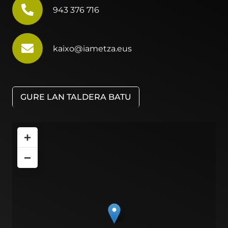
943 376 716
kaixo@iametza.eus
GURE LAN TALDERA BATU
+
−