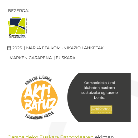
BEZEROA:
2026
|
MARKA ETA KOMUNIKAZIO LANKETAK
|
MARKEN GARAPENA
|
EUSKARA
Oarsoaldeko Euskara Batzordearen
ekimen