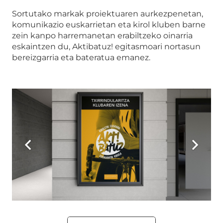
Sortutako markak proiektuaren aurkezpenetan,
komunikazio euskarrietan eta kirol kluben barne
zein kanpo harremanetan erabiltzeko oinarria
eskaintzen du, Aktibatuz! egitasmoari nortasun
bereizgarria eta bateratua emanez.