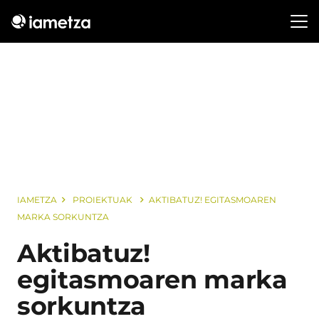
IAMETZA
PROIEKTUAK
AKTIBATUZ! EGITASMOAREN
MARKA SORKUNTZA
Aktibatuz!
egitasmoaren marka
sorkuntza