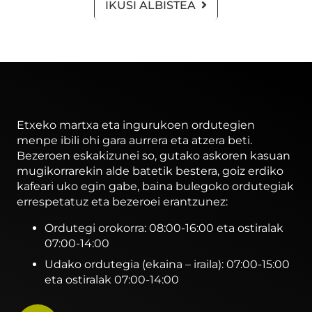
IKUSI ALBISTEA
Etxeko martxa eta ingurukoen ordutegien
menpe ibili ohi gara aurrera eta atzera beti.
Bezeroen eskakizunei so, gutako askoren kasuan
mugikorrarekin alde batetik bestera, goiz erdiko
kafeari uko egin gabe, baina bulegoko ordutegiak
errespetatuz eta bezeroei erantzunez:
Ordutegi orokorra: 08:00-16:00 eta ostiralak
07:00-14:00
Udako ordutegia (ekaina – iraila): 07:00-15:00
eta ostiralak 07:00-14:00