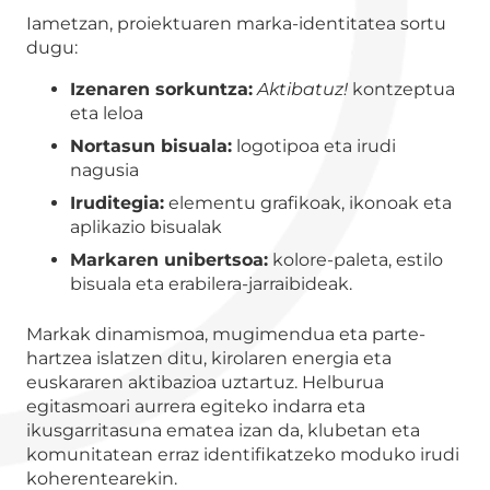
Iametzan, proiektuaren marka-identitatea sortu
dugu:
Izenaren sorkuntza:
Aktibatuz!
kontzeptua
eta leloa
Nortasun bisuala:
logotipoa eta irudi
nagusia
Iruditegia:
elementu grafikoak, ikonoak eta
aplikazio bisualak
Markaren unibertsoa:
kolore-paleta, estilo
bisuala eta erabilera-jarraibideak.
Markak dinamismoa, mugimendua eta parte-
hartzea islatzen ditu, kirolaren energia eta
euskararen aktibazioa uztartuz. Helburua
egitasmoari aurrera egiteko indarra eta
ikusgarritasuna ematea izan da, klubetan eta
komunitatean erraz identifikatzeko moduko irudi
koherentearekin.