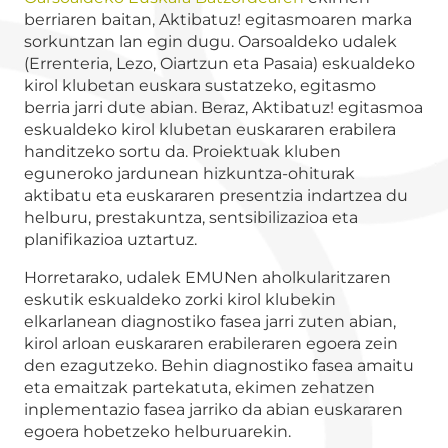
berriaren baitan, Aktibatuz! egitasmoaren marka
sorkuntzan lan egin dugu. Oarsoaldeko udalek
(Errenteria, Lezo, Oiartzun eta Pasaia) eskualdeko
kirol klubetan euskara sustatzeko, egitasmo
berria jarri dute abian. Beraz, Aktibatuz! egitasmoa
eskualdeko kirol klubetan euskararen erabilera
handitzeko sortu da. Proiektuak kluben
eguneroko jardunean hizkuntza-ohiturak
aktibatu eta euskararen presentzia indartzea du
helburu, prestakuntza, sentsibilizazioa eta
planifikazioa uztartuz.
Horretarako, udalek EMUNen aholkularitzaren
eskutik eskualdeko zorki kirol klubekin
elkarlanean diagnostiko fasea jarri zuten abian,
kirol arloan euskararen erabileraren egoera zein
den ezagutzeko. Behin diagnostiko fasea amaitu
eta emaitzak partekatuta, ekimen zehatzen
inplementazio fasea jarriko da abian euskararen
egoera hobetzeko helburuarekin.