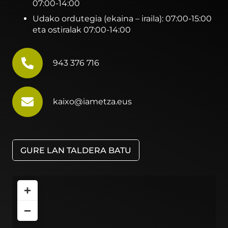
07:00-14:00
Udako ordutegia (ekaina – iraila): 07:00-15:00
eta ostiralak 07:00-14:00
943 376 716
kaixo@iametza.eus
GURE LAN TALDERA BATU
+
−