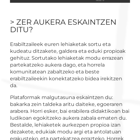
> ZER AUKERA ESKAINTZEN
DITU?
Erabiltzaileek euren lehiaketak sortu eta
kudeatu ditzakete, galdera eta eduki propioak
gehituz. Sortutako lehiaketak modu errazean
partekatzeko aukera dago, eta horrela
komunitatean zabaltzeko eta beste
erabiltzaileekin konektatzeko bidea irekitzen
da.
Plataformak malgutasuna eskaintzen du:
bakarka zein taldeka aritu daiteke, egoeraren
arabera. Horri esker, bai erabilera didaktikoan bai
ludikoan egokitzeko aukera zabala ematen du.
Bestalde, lehiaketek aurkezpen propioa izan
dezakete, edukiak modu argi eta antolatuan
erakusteko, eta partekatzea errazteko. Horrek