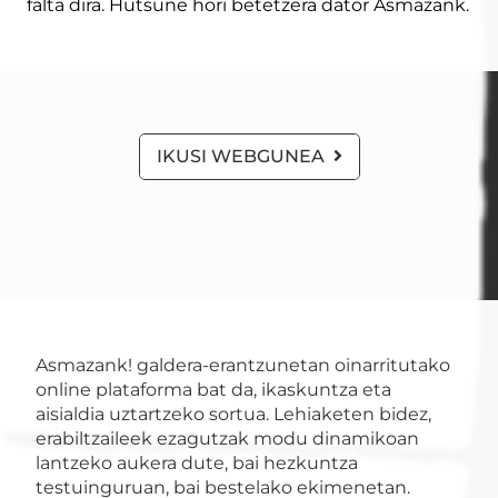
falta dira. Hutsune hori betetzera dator Asmazank.
IKUSI WEBGUNEA
Asmazank! galdera-erantzunetan oinarritutako
online plataforma bat da, ikaskuntza eta
aisialdia uztartzeko sortua. Lehiaketen bidez,
erabiltzaileek ezagutzak modu dinamikoan
lantzeko aukera dute, bai hezkuntza
testuinguruan, bai bestelako ekimenetan.