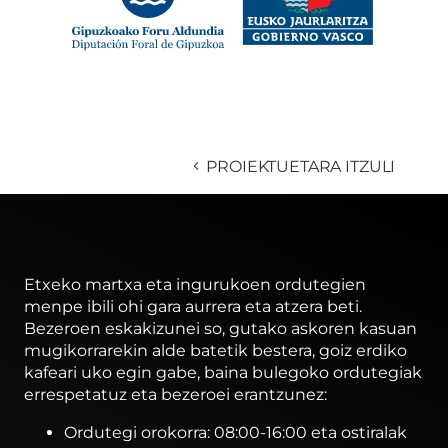
PROIEKTUETARA ITZULI
Etxeko martxa eta ingurukoen ordutegien
menpe ibili ohi gara aurrera eta atzera beti.
Bezeroen eskakizunei so, gutako askoren kasuan
mugikorrarekin alde batetik bestera, goiz erdiko
kafeari uko egin gabe, baina bulegoko ordutegiak
errespetatuz eta bezeroei erantzunez:
Ordutegi orokorra: 08:00-16:00 eta ostiralak