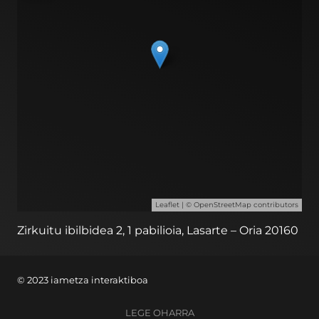
Leaflet
| ©
OpenStreetMap
contributors
Zirkuitu ibilbidea 2, 1 pabilioia, Lasarte – Oria 20160
© 2023 iametza interaktiboa
LEGE OHARRA