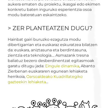
aukera ematen du proiektu, ikasgai edo ekimen
konkretu baten inguruko esperientzia osoa
modu bateratuan eskaintzeko.
> ZER PLANTEATZEN DUGU?
Hainbat gairi buruzko ezagutza modu
dibertigarrian eta euskaraz eskuratzea bilatzen
da: euskara, aniztasuna eta berdintasuna,
zientzia eta teknologia…. Asmazank tresna
baliatuz bezero desberdinentzat egitasmoak
garatu ditugu jada:
Eingule dinamika
, Abanto
Zierbenan euskararen egunean lehiaketa
herrikoia,
Oarsoaldeako Kuadrillategiko
gazteekin lehiaketa
…