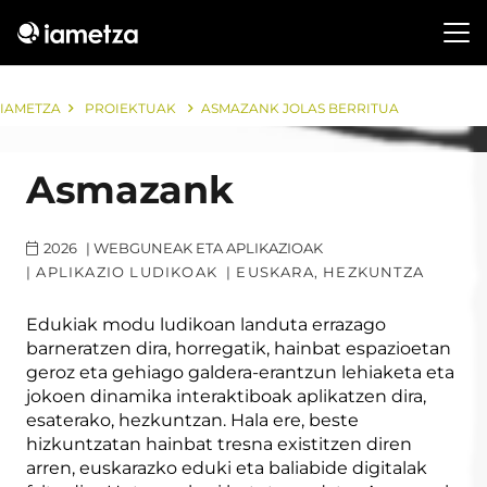
IAMETZA
PROIEKTUAK
ASMAZANK JOLAS BERRITUA
Asmazank
2026
|
WEBGUNEAK ETA APLIKAZIOAK
|
APLIKAZIO LUDIKOAK
|
EUSKARA, HEZKUNTZA
Edukiak modu ludikoan landuta errazago
barneratzen dira, horregatik, hainbat espazioetan
geroz eta gehiago galdera-erantzun lehiaketa eta
jokoen dinamika interaktiboak aplikatzen dira,
esaterako, hezkuntzan. Hala ere, beste
hizkuntzatan hainbat tresna existitzen diren
arren, euskarazko eduki eta baliabide digitalak