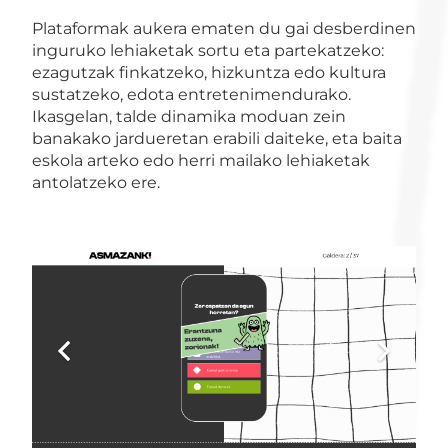
Plataformak aukera ematen du gai desberdinen
inguruko lehiaketak sortu eta partekatzeko:
ezagutzak finkatzeko, hizkuntza edo kultura
sustatzeko, edota entretenimendurako.
Ikasgelan, talde dinamika moduan zein
banakako jardueretan erabili daiteke, eta baita
eskola arteko edo herri mailako lehiaketak
antolatzeko ere.