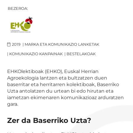
BEZEROA:
2019
|
MARKA ETA KOMUNIKAZIO LANKETAK
|
KOMUNIKAZIO KANPAINAK
|
BESTELAKOAK
EHKOlektiboak (EHKO), Euskal Herrian
Agroekologia lantzen eta bultzatzen duen
baserritar eta herritarren kolektiboak, Baserriko
Uzta antolatzen du urtean bi edo hirutan eta
iametzan ekimenaren komunikazioaz arduratzen
gara.
Zer da Baserriko Uzta?