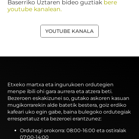
Baserriko Uztaren bideo guztiak
bere
youtube kanalean.
YOUTUBE KANALA
Etxeko martxa eta ingurukoen ordutegien
menpe ibili ohi gara aurrera eta atzera beti.
Bezeroen eskakizunei so, gutako askoren kasuan
mugikorrarekin alde batetik bestera, goiz erdiko
kafeari uko egin gabe, baina bulegoko ordutegiak
errespetatuz eta bezeroei erantzunez:
Ordutegi orokorra: 08:00-16:00 eta ostiralak
07:00-14:00