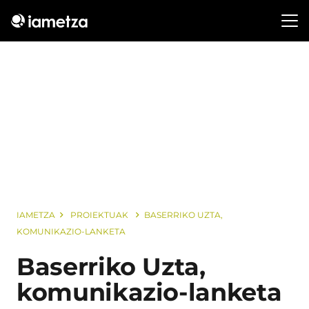
IAMETZA
PROIEKTUAK
BASERRIKO UZTA,
KOMUNIKAZIO-LANKETA
Baserriko Uzta,
komunikazio-lanketa