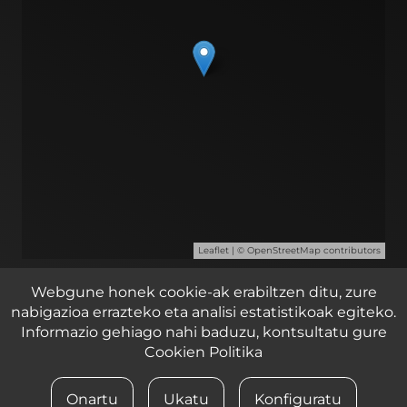
Leaflet
| ©
OpenStreetMap
contributors
Zirkuitu ibilbidea 2, 1 pabilioia, Lasarte – Oria 20160
Webgune honek cookie-ak erabiltzen ditu, zure
nabigazioa errazteko eta analisi estatistikoak egiteko.
Informazio gehiago nahi baduzu, kontsultatu gure
© 2023 iametza interaktiboa
Cookien Politika
LEGE OHARRA
Onartu
Ukatu
Konfiguratu