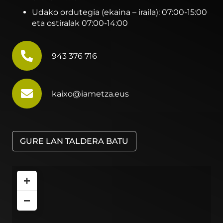
Udako ordutegia (ekaina – iraila): 07:00-15:00
eta ostiralak 07:00-14:00
943 376 716
kaixo@iametza.eus
GURE LAN TALDERA BATU
+
−