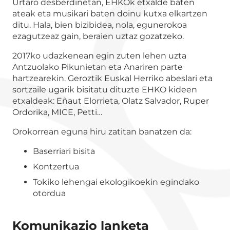
Urtaro desberdinetan, EHKOk etxalde baten
ateak eta musikari baten doinu kutxa elkartzen
ditu. Hala, bien bizibidea, nola, egunerokoa
ezagutzeaz gain, beraien uztaz gozatzeko.
2017ko udazkenean egin zuten lehen uzta
Antzuolako Pikunietan eta Anariren parte
hartzearekin. Geroztik Euskal Herriko abeslari eta
sortzaile ugarik bisitatu dituzte EHKO kideen
etxaldeak: Eñaut Elorrieta, Olatz Salvador, Ruper
Ordorika, MICE, Petti…
Orokorrean eguna hiru zatitan banatzen da:
Baserriari bisita
Kontzertua
Tokiko lehengai ekologikoekin egindako
otordua
Komunikazio lanketa