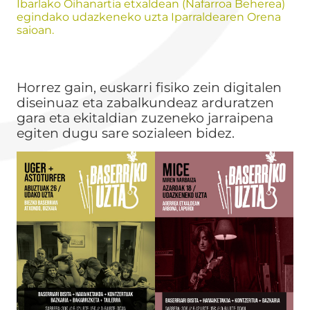
Ibarlako Oihanartia etxaldean (Nafarroa Beherea)
egindako udazkeneko uzta Iparraldearen Orena
saioan.
Horrez gain, euskarri fisiko zein digitalen
diseinuaz eta zabalkundeaz arduratzen
gara eta ekitaldian zuzeneko jarraipena
egiten dugu sare sozialeen bidez.