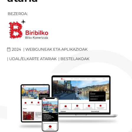
BEZEROA:
2024
|
WEBGUNEAK ETA APLIKAZIOAK
|
UDAL/ELKARTE ATARIAK
|
BESTELAKOAK