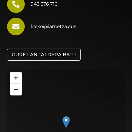
943 376 716
kaixo@iametza.eus
GURE LAN TALDERA BATU
+
−