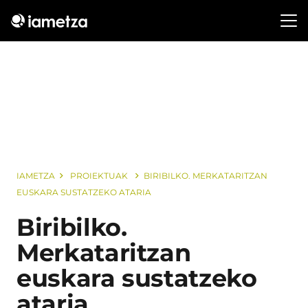
IAMETZA
PROIEKTUAK
BIRIBILKO. MERKATARITZAN
EUSKARA SUSTATZEKO ATARIA
Biribilko.
Merkataritzan
euskara sustatzeko
ataria