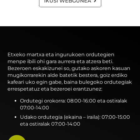
IKUSI WEBGUNEA
Etxeko martxa eta ingurukoen ordutegien
menpe ibili ohi gara aurrera eta atzera beti.
Bezeroen eskakizunei so, gutako askoren kasuan
mugikorrarekin alde batetik bestera, goiz erdiko
kafeari uko egin gabe, baina bulegoko ordutegiak
errespetatuz eta bezeroei erantzunez:
Ordutegi orokorra: 08:00-16:00 eta ostiralak
07:00-14:00
Udako ordutegia (ekaina – iraila): 07:00-15:00
eta ostiralak 07:00-14:00