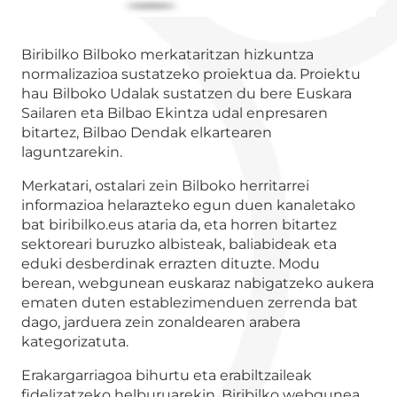
Biribilko Bilboko merkataritzan hizkuntza
normalizazioa sustatzeko proiektua da. Proiektu
hau Bilboko Udalak sustatzen du bere Euskara
Sailaren eta Bilbao Ekintza udal enpresaren
bitartez, Bilbao Dendak elkartearen
laguntzarekin.
Merkatari, ostalari zein Bilboko herritarrei
informazioa helarazteko egun duen kanaletako
bat biribilko.eus ataria da, eta horren bitartez
sektoreari buruzko albisteak, baliabideak eta
eduki desberdinak errazten dituzte. Modu
berean, webgunean euskaraz nabigatzeko aukera
ematen duten establezimenduen zerrenda bat
dago, jarduera zein zonaldearen arabera
kategorizatuta.
Erakargarriagoa bihurtu eta erabiltzaileak
fidelizatzeko helburuarekin, Biribilko webgunea