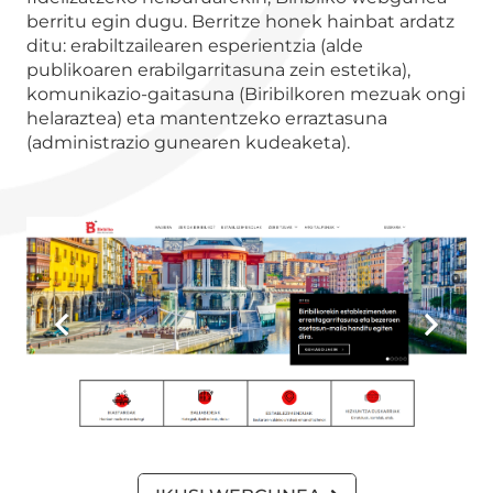
berritu egin dugu. Berritze honek hainbat ardatz
ditu: erabiltzailearen esperientzia (alde
publikoaren erabilgarritasuna zein estetika),
komunikazio-gaitasuna (Biribilkoren mezuak ongi
helaraztea) eta mantentzeko erraztasuna
(administrazio gunearen kudeaketa).