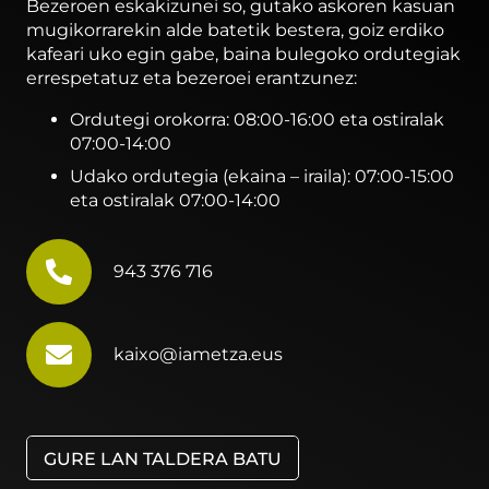
Bezeroen eskakizunei so, gutako askoren kasuan
mugikorrarekin alde batetik bestera, goiz erdiko
kafeari uko egin gabe, baina bulegoko ordutegiak
errespetatuz eta bezeroei erantzunez:
Ordutegi orokorra: 08:00-16:00 eta ostiralak
07:00-14:00
Udako ordutegia (ekaina – iraila): 07:00-15:00
eta ostiralak 07:00-14:00
943 376 716
kaixo@iametza.eus
GURE LAN TALDERA BATU