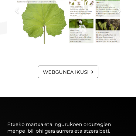
WEBGUNEA IKUSI
Etxeko martxa eta ingurukoen ordutegien
menpe ibili ohi gara aurrera eta atzera beti.