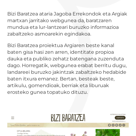
Bizi Baratzea ataria Jagoba Errekondok eta Argiak
martxan jarritako webgunea da, baratzaren
mundua eta lur-lantzeari buruzko informazioa
zabaltzeko asmoarekin egindakoa.
Bizi Baratzea proiektua Argiaren beste kanal
baten gisa hasi zen arren, identitate propioa
dauka eta publiko zehatz batengana zuzenduta
dago. Horregatik, webgunea erabat berritu dugu,
landareei buruzko jakintzak zabaltzeko hedabide
baten itxura emanez. Bertan, besteak beste,
artikulu, gomendioak, berriak eta liburuak
erosteko gunea topatuko dituzu.