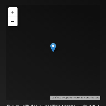
+
−
Leaflet
| ©
OpenStreetMap
contributors