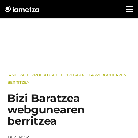
IAMETZA
PROIEKTUAK
BIZI BARATZEA WEBGUNEAREN
BERRITZEA
Bizi Baratzea
webgunearen
berritzea
BEZEROA: