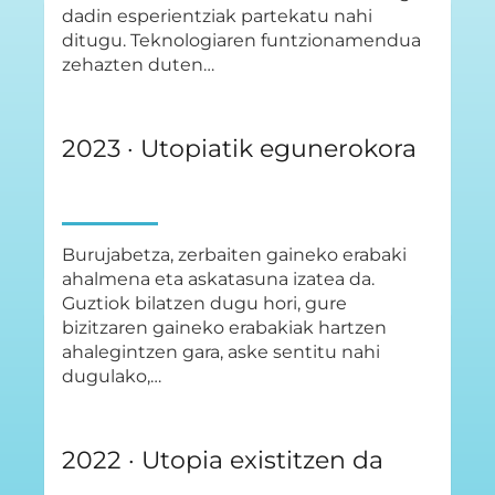
dadin esperientziak partekatu nahi
ditugu. Teknologiaren funtzionamendua
zehazten duten…
2023 · Utopiatik egunerokora
Burujabetza, zerbaiten gaineko erabaki
ahalmena eta askatasuna izatea da.
Guztiok bilatzen dugu hori, gure
bizitzaren gaineko erabakiak hartzen
ahalegintzen gara, aske sentitu nahi
dugulako,…
2022 · Utopia existitzen da