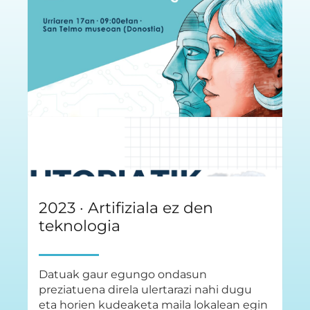
2023 · Artifiziala ez den
teknologia
Datuak gaur egungo ondasun
preziatuena direla ulertarazi nahi dugu
eta horien kudeaketa maila lokalean egin