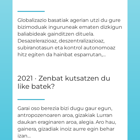
Globalizazio basatiak agerian utzi du gure
bizimoduak inguruneak ematen dizkigun
baliabideak gainditzen dituela.
Desazelerazioaz, deszentralizazioaz,
subiranotasun eta kontrol autonomoaz
hitz egiten da hainbat esparrutan,…
2021 · Zenbat kutsatzen du
like batek?
Garai oso berezia bizi dugu gaur egun,
antropozenoaren aroa, gizakiak Lurran
daukan eraginaren aroa, alegia. Aro hau,
gainera, gizadiak inoiz aurre egin behar
izan…