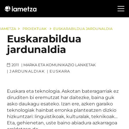
IAMETZA
PROIEKTUAK
EUSKARABILDUA JARDUNALDIA
Euskarabildua
jardunaldia
2011
|
MARKA ETA KOMUNIKAZIO LANKETAK
|
JARDUNALDIAK
|
EUSKARA
Euskara eta teknologia. Askotan bateragarriak ez
diruditen bi eremutzat har daitezke, baina guk
asko daukagu esateko. Izan ere, azken garaiko
teknologiak hainbat erronka planteatzen dizkio
hizkuntzari: linguistikoak, kulturalak, teknikoak…
Eta, gehienetan, uste baino abiadura azkarragoa