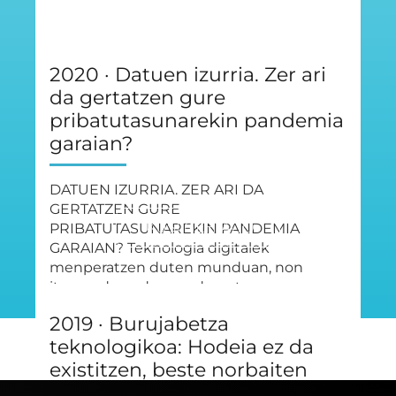
2020 · Datuen izurria. Zer ari
da gertatzen gure
pribatutasunarekin pandemia
garaian?
DATUEN IZURRIA. ZER ARI DA
GERTATZEN GURE
IKUSI GEHIAGO
PRIBATUTASUNAREKIN PANDEMIA
GARAIAN? Teknologia digitalek
menperatzen duten munduan, non
itxuraz dena den garden eta
demokratikoa, askotan ez…
2019 · Burujabetza
teknologikoa: Hodeia ez da
PROIEKTUETARA ITZULI
existitzen, beste norbaiten
ordenagailua da