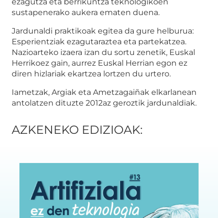
ezagutza eta berrikuntza teknologikoen
sustapenerako aukera ematen duena.
Jardunaldi praktikoak egitea da gure helburua:
Esperientziak ezagutaraztea eta partekatzea.
Nazioarteko izaera izan du sortu zenetik, Euskal
Herrikoez gain, aurrez Euskal Herrian egon ez
diren hizlariak ekartzea lortzen du urtero.
Iametzak, Argiak eta Ametzagaiñak elkarlanean
antolatzen dituzte 2012az geroztik jardunaldiak.
AZKENEKO EDIZIOAK: