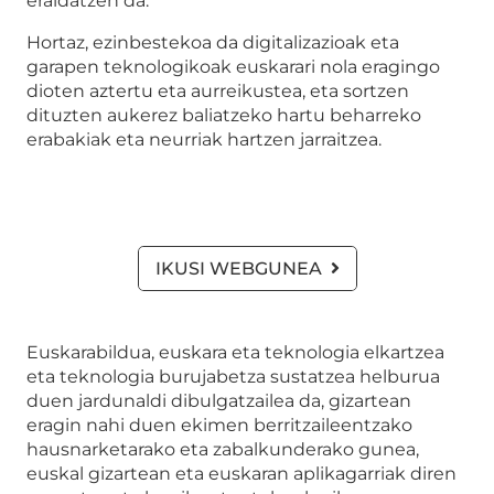
eraldatzen da.
Hortaz, ezinbestekoa da digitalizazioak eta
garapen teknologikoak euskarari nola eragingo
dioten aztertu eta aurreikustea, eta sortzen
dituzten aukerez baliatzeko hartu beharreko
erabakiak eta neurriak hartzen jarraitzea.
IKUSI WEBGUNEA
Euskarabildua, euskara eta teknologia elkartzea
eta teknologia burujabetza sustatzea helburua
duen jardunaldi dibulgatzailea da, gizartean
eragin nahi duen ekimen berritzaileentzako
hausnarketarako eta zabalkunderako gunea,
euskal gizartean eta euskaran aplikagarriak diren