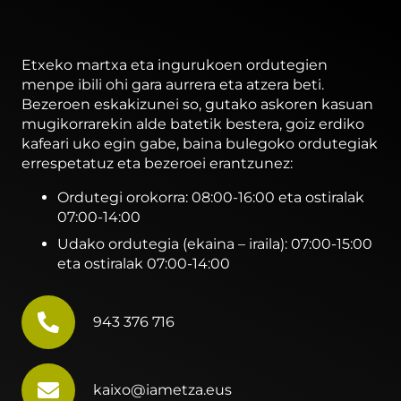
Hodeia ez da existitzen, beste norbaiten
ordenagailua da. Nola konektatu
Etxeko martxa eta ingurukoen ordutegien
teknologia bide berriak, seguruak eta
menpe ibili ohi gara aurrera eta atzera beti.
askeak erabiliz? Aspaldi internet ez dela
Bezeroen eskakizunei so, gutako askoren kasuan
demokraziaren utopia. Azken…
mugikorrarekin alde batetik bestera, goiz erdiko
kafeari uko egin gabe, baina bulegoko ordutegiak
errespetatuz eta bezeroei erantzunez:
Ordutegi orokorra: 08:00-16:00 eta ostiralak
07:00-14:00
Udako ordutegia (ekaina – iraila): 07:00-15:00
eta ostiralak 07:00-14:00
943 376 716
kaixo@iametza.eus