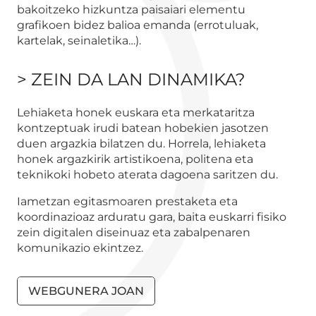
bakoitzeko hizkuntza paisaiari elementu
grafikoen bidez balioa emanda (errotuluak,
kartelak, seinaletika…).
> ZEIN DA LAN DINAMIKA?
Lehiaketa honek euskara eta merkataritza
kontzeptuak irudi batean hobekien jasotzen
duen argazkia bilatzen du. Horrela, lehiaketa
honek argazkirik artistikoena, politena eta
teknikoki hobeto aterata dagoena saritzen du.
Iametzan egitasmoaren prestaketa eta
koordinazioaz arduratu gara, baita euskarri fisiko
zein digitalen diseinuaz eta zabalpenaren
komunikazio ekintzez.
WEBGUNERA JOAN