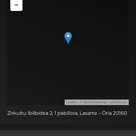
−
Leaflet
| ©
OpenStreetMap
contributors
Zirkuitu ibilbidea 2, 1 pabilioia, Lasarte – Oria 20160
© 2023 iametza interaktiboa