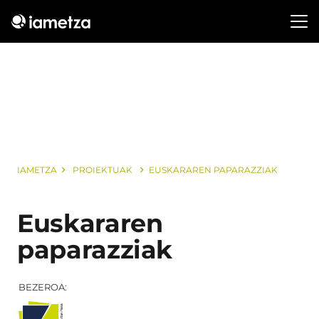
IAMETZA
PROIEKTUAK
EUSKARAREN PAPARAZZIAK
Euskararen
paparazziak
BEZEROA: