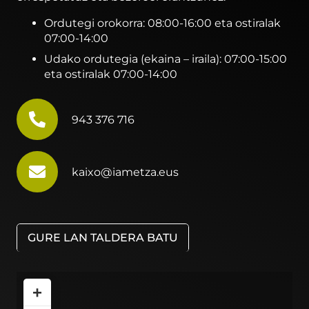
Ordutegi orokorra: 08:00-16:00 eta ostiralak
07:00-14:00
Udako ordutegia (ekaina – iraila): 07:00-15:00
eta ostiralak 07:00-14:00
943 376 716
kaixo@iametza.eus
GURE LAN TALDERA BATU
+