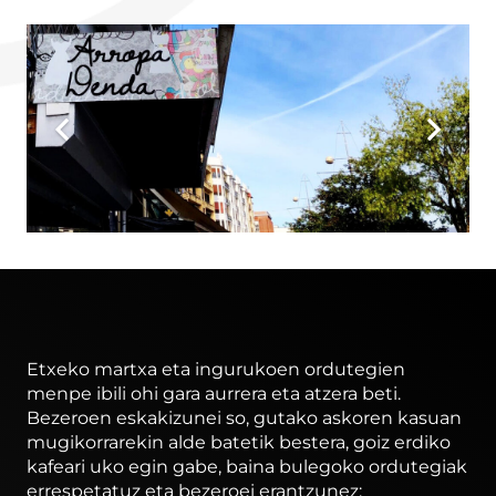
Etxeko martxa eta ingurukoen ordutegien
menpe ibili ohi gara aurrera eta atzera beti.
Bezeroen eskakizunei so, gutako askoren kasuan
mugikorrarekin alde batetik bestera, goiz erdiko
kafeari uko egin gabe, baina bulegoko ordutegiak
errespetatuz eta bezeroei erantzunez: