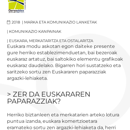
2018
|
MARKA ETA KOMUNIKAZIO LANKETAK
|
KOMUNIKAZIO KANPAINAK
|
EUSKARA, MERKATARITZA ETA OSTALARITZA
Euskara modu askotan egon daiteke presente
gure herriko establezimenduetan, bai bezeroak
euskaraz artatuz, bai saltokiko elementu grafikoak
euskaraz daudelako. Bigarren hori sustatzeko eta
saritzeko sortu zen Euskararen paparazziak
argazki-lehiaketa.
> ZER DA EUSKARAREN
PAPARAZZIAK?
Herriko biztanleen eta merkatarien arteko lotura
puntua izanda, euskara komertzioetara
eramateko sortu zen argazki-lehiaketa da, herri