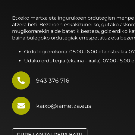
Etxeko martxa eta ingurukoen ordutegien menpe ibi
atzera beti. Bezeroen eskakizunei so, gutako asko
mugikorrarekin alde batetik bestera, goiz erdiko ka
baina bulegoko ordutegiak errespetatuz eta bezer
Ordutegi orokorra: 08:00-16:00 eta ostiralak 0
Udako ordutegia (ekaina – iraila): 07:00-15:00 e
943 376 716
kaixo@iametza.eus
GURE LAN TALDERA BATU