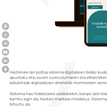
Heztenek lan poltsa sistema digitalaren bidez kude
apuntatu eta, euren curriculumaren eta elkarrizket
eskaintzak argitaratzen direnetik monitoreen zerr
Sistema hau hobetzeko xedearekin, kanpo zein barne 
berritu egin da, Hezten markara moldatuz. Sistema L
bihurtu da.