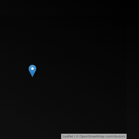
Leaflet
| ©
OpenStreetMap
contributors