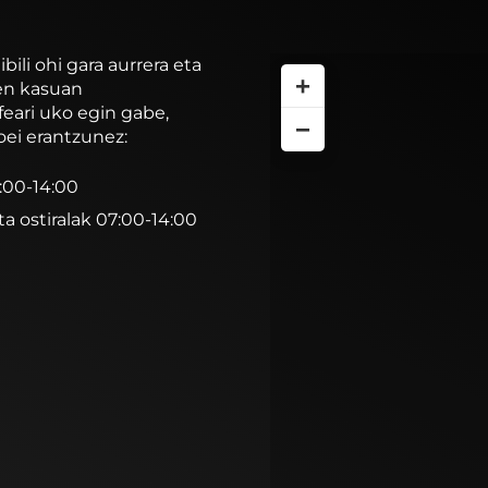
li ohi gara aurrera eta
+
ren kasuan
feari uko egin gabe,
−
oei erantzunez:
7:00-14:00
ta ostiralak 07:00-14:00