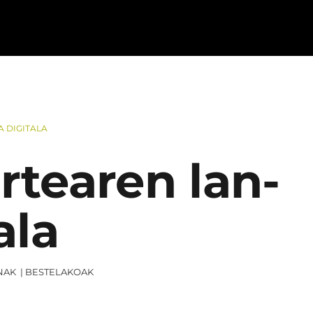
 DIGITALA
rtearen lan-
ala
NAK
|
BESTELAKOAK