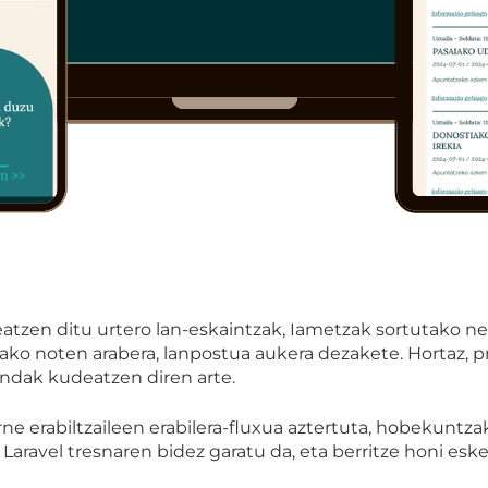
atzen ditu urtero lan-eskaintzak, Iametzak sortutako ne
ako noten arabera, lanpostua aukera dezakete. Hortaz, p
endak kudeatzen diren arte.
erabiltzaileen erabilera-fluxua aztertuta, hobekuntzak b
aravel tresnaren bidez garatu da, eta berritze honi esker