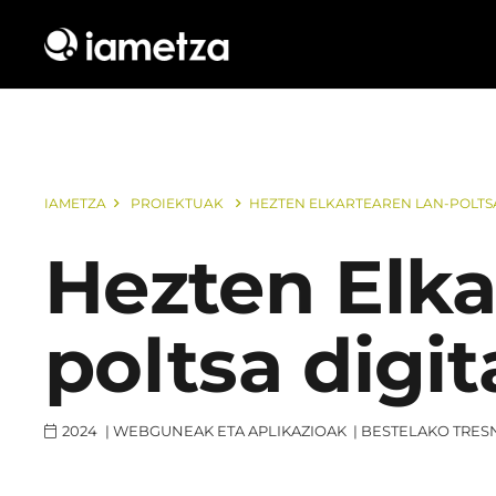
IAMETZA
PROIEKTUAK
HEZTEN ELKARTEAREN LAN-POLTSA
Hezten Elka
poltsa digit
2024
|
WEBGUNEAK ETA APLIKAZIOAK
|
BESTELAKO TRES