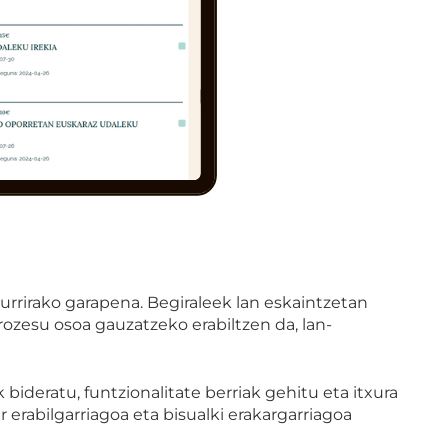
urrirako garapena. Begiraleek lan eskaintzetan
rozesu osoa gauzatzeko erabiltzen da, lan-
ideratu, funtzionalitate berriak gehitu eta itxura
 erabilgarriagoa eta bisualki erakargarriagoa