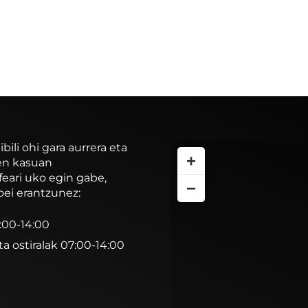
li ohi gara aurrera eta
+
ren kasuan
feari uko egin gabe,
−
oei erantzunez:
7:00-14:00
ta ostiralak 07:00-14:00