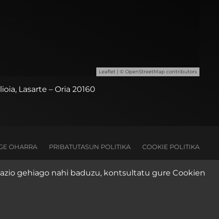
Leaflet
| ©
OpenStreetMap
contributors
ilioia, Lasarte – Oria 20160
GE OHARRA
PRIBATUTASUN POLITIKA
COOKIE POLITIKA
rmazio gehiago nahi baduzu, kontsultatu gure
Cookien