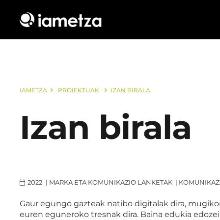
IAMETZA
PROIEKTUAK
IZAN BIRALA
Izan birala
2022
|
MARKA ETA KOMUNIKAZIO LANKETAK
|
KOMUNIKAZ
Gaur egungo gazteak natibo digitalak dira, mugikor
euren eguneroko tresnak dira. Baina edukia edozei