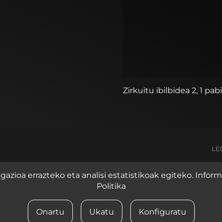
Zirkuitu ibilbidea 2, 1 pab
LE
azioa errazteko eta analisi estatistikoak egiteko. Info
Politika
Onartu
Ukatu
Konfiguratu