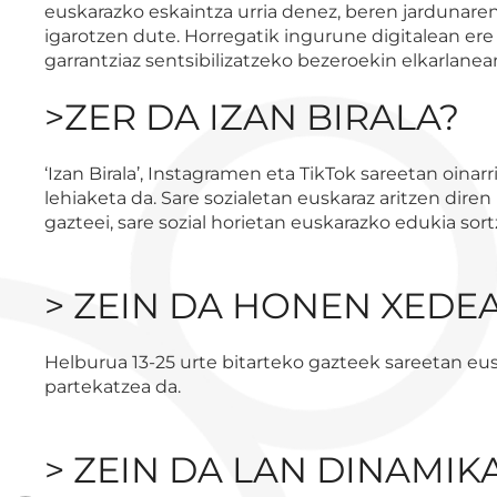
euskarazko eskaintza urria denez, beren jardunare
igarotzen dute. Horregatik ingurune digitalean ere 
garrantziaz sentsibilizatzeko bezeroekin elkarlane
>ZER DA IZAN BIRALA?
‘Izan Birala’, Instagramen eta TikTok sareetan oina
lehiaketa da. Sare sozialetan euskaraz aritzen diren
gazteei, sare sozial horietan euskarazko edukia sor
> ZEIN DA HONEN XEDE
Helburua 13-25 urte bitarteko gazteek sareetan eu
partekatzea da.
> ZEIN DA LAN DINAMIK