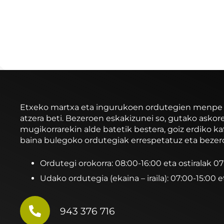
Etxeko martxa eta ingurukoen ordutegien menpe ibi
atzera beti. Bezeroen eskakizunei so, gutako asko
mugikorrarekin alde batetik bestera, goiz erdiko ka
baina bulegoko ordutegiak errespetatuz eta bezer
Ordutegi orokorra: 08:00-16:00 eta ostiralak 0
Udako ordutegia (ekaina – iraila): 07:00-15:00 e
943 376 716