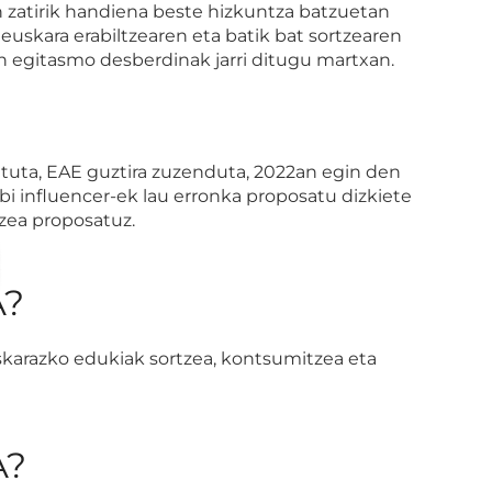
n zatirik handiena beste hizkuntza batzuetan
euskara erabiltzearen eta batik bat sortzearen
an egitasmo desberdinak jarri ditugu martxan.
rrituta, EAE guztira zuzenduta, 2022an egin den
 bi influencer-ek lau erronka proposatu dizkiete
tzea proposatuz.
A?
skarazko edukiak sortzea, kontsumitzea eta
A?