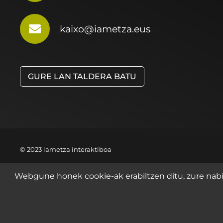
kaixo@iametza.eus
GURE LAN TALDERA BATU
© 2023 iametza interaktiboa
Webgune honek cookie-ak erabiltzen ditu, zure nabig