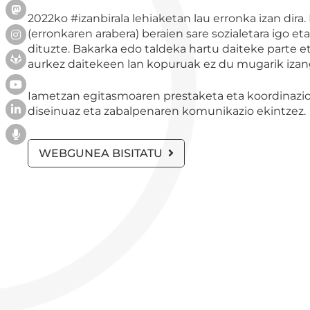
2022ko #izanbirala lehiaketan lau erronka izan dira.
(erronkaren arabera) beraien sare sozialetara igo e
dituzte. Bakarka edo taldeka hartu daiteke parte e
aurkez daitekeen lan kopuruak ez du mugarik izan
Iametzan egitasmoaren prestaketa eta koordinazioaz 
diseinuaz eta zabalpenaren komunikazio ekintzez.
WEBGUNEA BISITATU