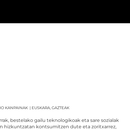
IO KANPAINAK
|
EUSKARA, GAZTEAK
rak, bestelako gailu teknologikoak eta sare sozialak
n hizkuntzatan kontsumitzen dute eta zoritxarrez,