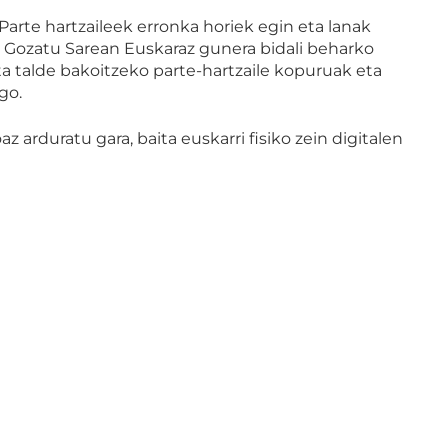
 Parte hartzaileek erronka horiek egin eta lanak
ta Gozatu Sarean Euskaraz gunera bidali beharko
ta talde bakoitzeko parte-hartzaile kopuruak eta
go.
arduratu gara, baita euskarri fisiko zein digitalen