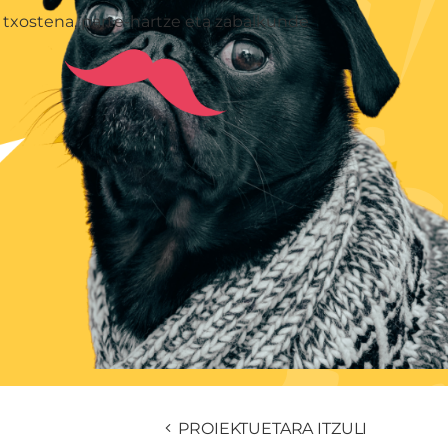
 txostena, parte-hartze eta zabalkunde
PROIEKTUETARA ITZULI