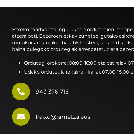
Etxeko martxa eta ingurukoen ordutegien menpe ibi
atzera beti. Bezeroen eskakizunei so, gutako asko
mugikorrarekin alde batetik bestera, goiz erdiko ka
baina bulegoko ordutegiak errespetatuz eta bezer
Ordutegi orokorra: 08:00-16:00 eta ostiralak 0
Udako ordutegia (ekaina – iraila): 07:00-15:00 e
943 376 716
kaixo@iametza.eus