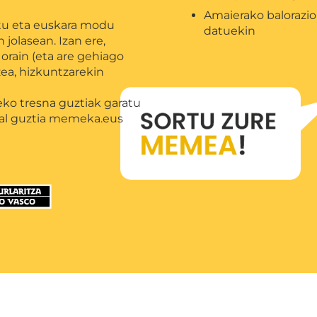
Amaierako balorazio
tu eta euskara modu
datuekin
 jolasean. Izan ere,
rain (eta are gehiago
ea, hizkuntzarekin
ko tresna guztiak garatu
ial guztia memeka.eus