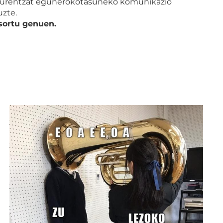
Eurentzat egunerokotasuneko komunikazio
uzte.
sortu genuen.