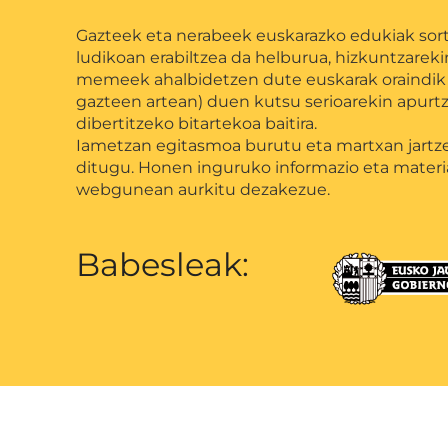
Gazteek eta nerabeek euskarazko edukiak sor
ludikoan erabiltzea da helburua, hizkuntzarekin
memeek ahalbidetzen dute euskarak oraindik o
gazteen artean) duen kutsu serioarekin apurtz
dibertitzeko bitartekoa baitira.
Iametzan egitasmoa burutu eta martxan jartze
ditugu. Honen inguruko informazio eta mater
webgunean aurkitu dezakezue.
Babesleak: