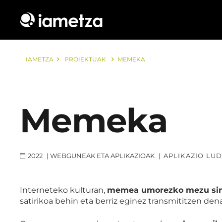
IAMETZA
PROIEKTUAK
MEMEKA
Memeka
2022
|
WEBGUNEAK ETA APLIKAZIOAK
|
APLIKAZIO LU
Interneteko kulturan,
memea umorezko mezu sinp
satirikoa behin eta berriz eginez transmititzen dena