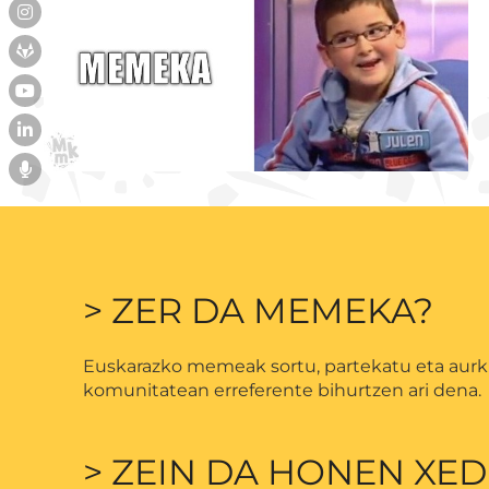
> ZER DA MEMEKA?
Euskarazko memeak sortu, partekatu eta aurk
komunitatean erreferente bihurtzen ari dena.
> ZEIN DA HONEN XED