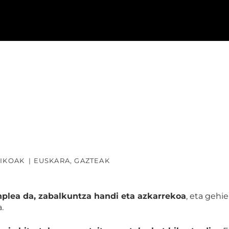
DIKOAK
|
EUSKARA, GAZTEAK
lea da, zabalkuntza handi eta azkarrekoa
, eta gehi
.