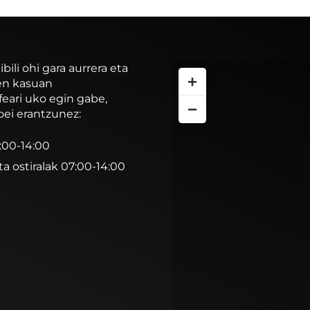
li ohi gara aurrera eta
+
ren kasuan
feari uko egin gabe,
−
oei erantzunez:
7:00-14:00
ta ostiralak 07:00-14:00