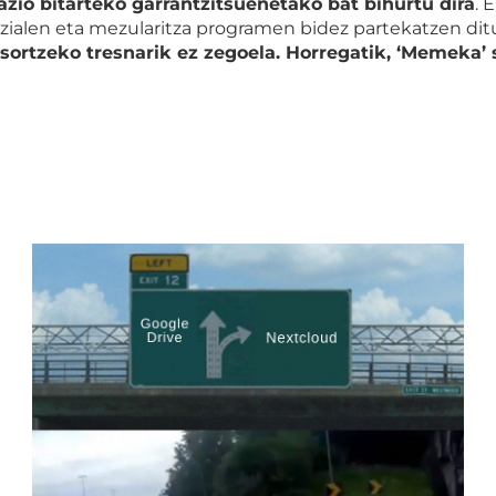
io bitarteko garrantzitsuenetako bat bihurtu dira
. 
sozialen eta mezularitza programen bidez partekatzen dit
rtzeko tresnarik ez zegoela. Horregatik, ‘Memeka’ 