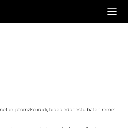
enetan jatorrizko irudi, bideo edo testu baten remix