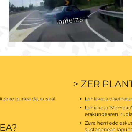
> ZER PLA
itzeko gunea da, euskal
Lehiaketa diseinatze
Lehiaketa ‘Memeka’ 
erakundearen irudia
Zure herri edo esku
EA?
sustapenean lagun