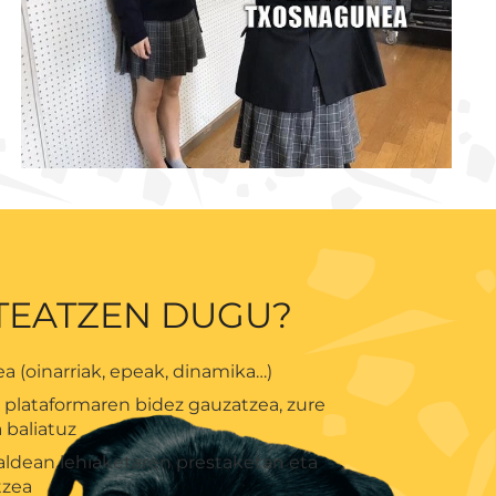
NTEATZEN DUGU?
a (oinarriak, epeak, dinamika…)
plataformaren bidez gauzatzea, zure
 baliatuz
aldean lehiaketaren prestaketan eta
tzea