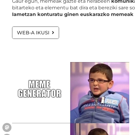
Gaur egun, memeak gazte eta nerabeen
komunikaz
bitarteko eta elementu bat dira eta bereziki sare 
Iametzan konturatu ginen euskarazko memeak so
WEB-A IKUSI