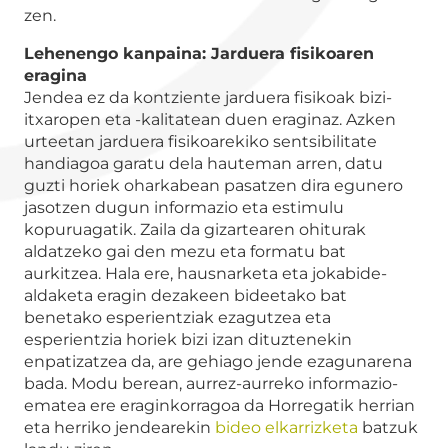
zen.
Lehenengo kanpaina: Jarduera fisikoaren
eragina
Jendea ez da kontziente jarduera fisikoak bizi-
itxaropen eta -kalitatean duen eraginaz. Azken
urteetan jarduera fisikoarekiko sentsibilitate
handiagoa garatu dela hauteman arren, datu
guzti horiek oharkabean pasatzen dira egunero
jasotzen dugun informazio eta estimulu
kopuruagatik. Zaila da gizartearen ohiturak
aldatzeko gai den mezu eta formatu bat
aurkitzea. Hala ere, hausnarketa eta jokabide-
aldaketa eragin dezakeen bideetako bat
benetako esperientziak ezagutzea eta
esperientzia horiek bizi izan dituztenekin
enpatizatzea da, are gehiago jende ezagunarena
bada. Modu berean, aurrez-aurreko informazio-
ematea ere eraginkorragoa da Horregatik herrian
eta herriko jendearekin
bideo elkarrizketa
batzuk