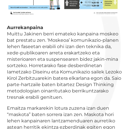
Aurrekanpaina
Muittu Jakinen berri emateko kanpaina moskeo
bat prestatu zen. ‘Moskeoa’ komunikazio-planen
lehen faseetan erabili ohi izan den teknika da,
xede-publikoaren arreta erakartzeko eta
misterioaren eta suspensearen bidez jakin-mina
sortzeko. Horretarako fase desberdinetan
Iametzako Diseinu eta Komunikazio sailek Lezoko
Kirol Zerbitzuarekin batera elkarlana egon da. Saio
parte-hartzaile baten bitartez Design Thinking
metodologian oinarritutako berrikuntzarako
tresnak erabili genituen.
Emaitza markarekin lotura zuzena izan duen
“maskota” baten sorrera izan zen. Maskota hori
lehen kanpainaren lantzamenduaren aurretiko
astean herritik ekintza ezberdinak egiten egon