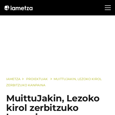
IAMETZA
PROIEKTUAK
MUITTUJAKIN, LEZOKO KIROL
ZERBITZUKO KANPAINA
MuittuJakin, Lezoko
kirol zerbitzuko