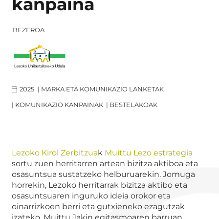
kanpaina
BEZEROA
2025
|
MARKA ETA KOMUNIKAZIO LANKETAK
|
KOMUNIKAZIO KANPAINAK
|
BESTELAKOAK
Lezoko Kirol Zerbitzua
k
Muittu Lezo estrategia
sortu zuen herritarren artean bizitza aktiboa eta
osasuntsua sustatzeko helburuarekin. Jomuga
horrekin, Lezoko herritarrak bizitza aktibo eta
osasuntsuaren inguruko ideia orokor eta
oinarrizkoen berri eta gutxieneko ezagutzak
izateko, Muittu Jakin egitasmoaren barruan