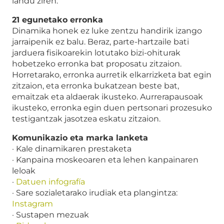
landu ziren.
21 egunetako erronka
Dinamika honek ez luke zentzu handirik izango
jarraipenik ez balu. Beraz, parte-hartzaile bati
jarduera fisikoarekin lotutako bizi-ohiturak
hobetzeko erronka bat proposatu zitzaion.
Horretarako, erronka aurretik elkarrizketa bat egin
zitzaion, eta erronka bukatzean beste bat,
emaitzak eta aldaerak ikusteko. Aurrerapausoak
ikusteko, erronka egin duen pertsonari prozesuko
testigantzak jasotzea eskatu zitzaion.
Komunikazio eta marka lanketa
· Kale dinamikaren prestaketa
· Kanpaina moskeoaren eta lehen kanpainaren
leloak
·
Datuen infografía
· Sare sozialetarako irudiak eta plangintza:
Instagram
· Sustapen mezuak