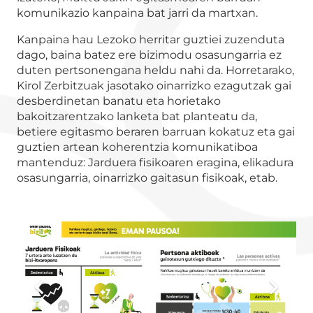
komunikazio kanpaina bat jarri da martxan.
Kanpaina hau Lezoko herritar guztiei zuzenduta
dago, baina batez ere bizimodu osasungarria ez
duten pertsonengana heldu nahi da. Horretarako,
Kirol Zerbitzuak jasotako oinarrizko ezagutzak gai
desberdinetan banatu eta horietako
bakoitzarentzako lanketa bat planteatu da,
betiere egitasmo beraren barruan kokatuz eta gai
guztien artean koherentzia komunikatiboa
mantenduz: Jarduera fisikoaren eragina, elikadura
osasungarria, oinarrizko gaitasun fisikoak, etab.