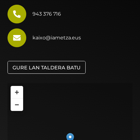
943 376 716
kaixo@iametza.eus
GURE LAN TALDERA BATU
+
−