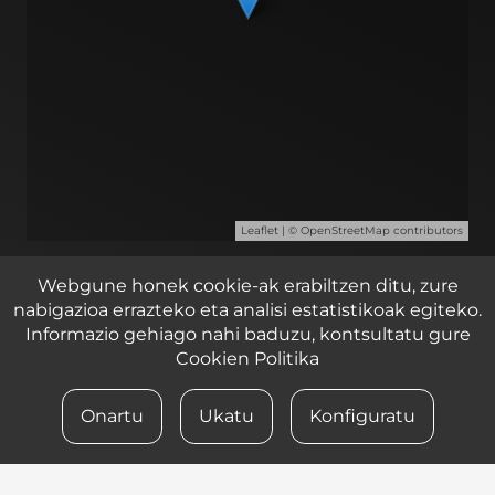
Leaflet
| ©
OpenStreetMap
contributors
Zirkuitu ibilbidea 2, 1 pabilioia, Lasarte – Oria 20160
Webgune honek cookie-ak erabiltzen ditu, zure
nabigazioa errazteko eta analisi estatistikoak egiteko.
Informazio gehiago nahi baduzu, kontsultatu gure
© 2023 iametza interaktiboa
Cookien Politika
LEGE OHARRA
Onartu
Ukatu
Konfiguratu
PRIBATUTASUN POLITIKA