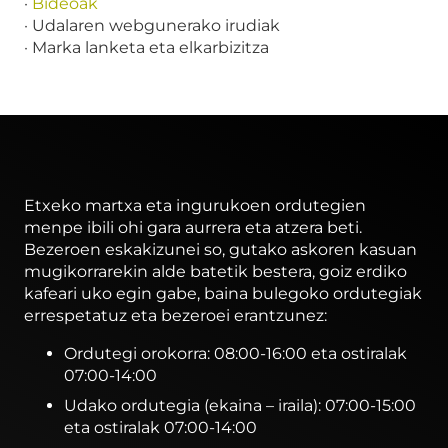
·
Bideoak
· Udalaren webgunerako irudiak
· Marka lanketa eta elkarbizitza
Etxeko martxa eta ingurukoen ordutegien
menpe ibili ohi gara aurrera eta atzera beti.
Bezeroen eskakizunei so, gutako askoren kasuan
mugikorrarekin alde batetik bestera, goiz erdiko
kafeari uko egin gabe, baina bulegoko ordutegiak
errespetatuz eta bezeroei erantzunez:
Ordutegi orokorra: 08:00-16:00 eta ostiralak
07:00-14:00
Udako ordutegia (ekaina – iraila): 07:00-15:00
eta ostiralak 07:00-14:00