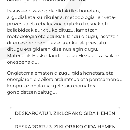
Irakasleentzako gida didaktiko honetan,
argudiaketa kurrikularra, metodologia, lanketa-
prozesua eta ebaluazioa egiteko tresnak eta
baliabideak aurkituko dituzu. Iametzan
metodologia eta edukiak landu ditugu, jasotzen
diren esperimentuak eta ariketak prestatu
ditugu eta gidaren diseinua egin dugu.
Materialak Eusko Jaurlaritzako Hezkuntza sailaren
onespena du.
Ongietorria ematen dizugu gida honetara, eta
energiaren erabilera arduratsua eta pentsamendu
konputazionala ikasgeletara eramatera
gonbidatzen zaitugu.
DESKARGATU 1. ZIKLORAKO GIDA HEMEN
DESKARGATU 3. ZIKLORAKO GIDA HEMEN