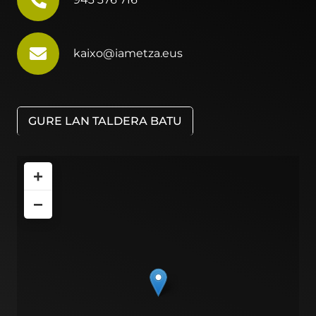
kaixo@iametza.eus
GURE LAN TALDERA BATU
+
−