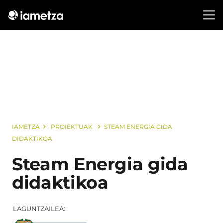
IAMETZA
PROIEKTUAK
STEAM ENERGIA GIDA
DIDAKTIKOA
Steam Energia gida
didaktikoa
LAGUNTZAILEA: