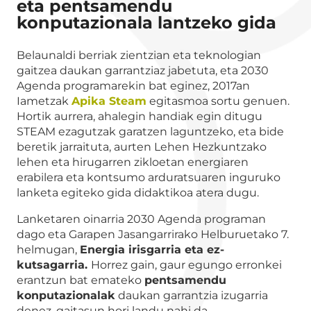
eta pentsamendu
konputazionala lantzeko gida
Belaunaldi berriak zientzian eta teknologian
gaitzea daukan garrantziaz jabetuta, eta 2030
Agenda programarekin bat eginez, 2017an
Iametzak
Apika Steam
egitasmoa sortu genuen.
Hortik aurrera, ahalegin handiak egin ditugu
STEAM ezagutzak garatzen laguntzeko, eta bide
beretik jarraituta, aurten Lehen Hezkuntzako
lehen eta hirugarren zikloetan energiaren
erabilera eta kontsumo arduratsuaren inguruko
lanketa egiteko gida didaktikoa atera dugu.
Lanketaren oinarria 2030 Agenda programan
dago eta Garapen Jasangarrirako Helburuetako 7.
helmugan,
Energia irisgarria eta ez-
kutsagarria.
Horrez gain, gaur egungo erronkei
erantzun bat emateko
pentsamendu
konputazionalak
daukan garrantzia izugarria
denez, gaitasun hori landu nahi da.