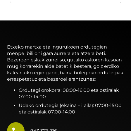
Etxeko martxa eta ingurukoen ordutegien
menpe ibili ohi gara aurrera eta atzera beti.
Bezeroen eskakizunei so, gutako askoren kasuan
mugikorrarekin alde batetik bestera, goiz erdiko
kafeari uko egin gabe, baina bulegoko ordutegiak
errespetatuz eta bezeroei erantzunez:
Ordutegi orokorra: 08:00-16:00 eta ostiralak
07:00-14:00
Udako ordutegia (ekaina – iraila): 07:00-15:00
eta ostiralak 07:00-14:00
943 376 716