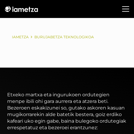
IAMETZA
BURUJABETZA TEKNOLOGIKOA
Etxeko martxa eta ingurukoen ordutegien
menpe ibili ohi gara aurrera eta atzera beti.
Bezeroen eskakizunei so, gutako askoren kasuan
mugikorrarekin alde batetik bestera, goiz erdiko
kafeari uko egin gabe, baina bulegoko ordutegiak
errespetatuz eta bezeroei erantzunez: