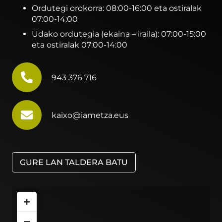
Ordutegi orokorra: 08:00-16:00 eta ostiralak
07:00-14:00
Udako ordutegia (ekaina – iraila): 07:00-15:00
eta ostiralak 07:00-14:00
943 376 716
kaixo@iametza.eus
GURE LAN TALDERA BATU
+
−