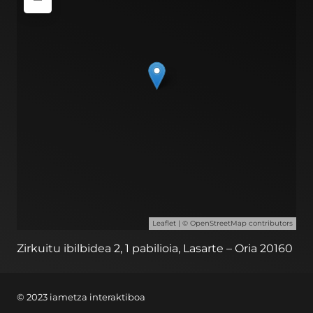
Leaflet
| ©
OpenStreetMap
contributors
Zirkuitu ibilbidea 2, 1 pabilioia, Lasarte – Oria 20160
© 2023 iametza interaktiboa