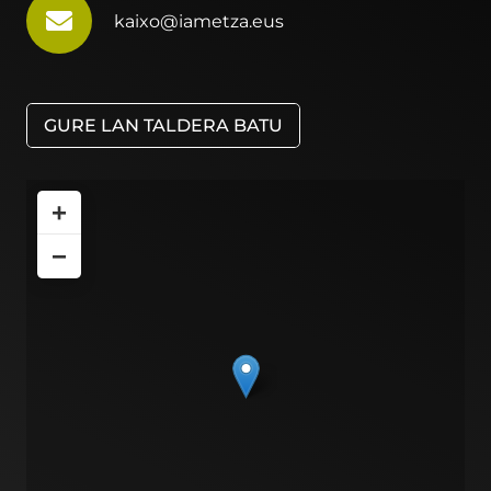
kaixo@iametza.eus
GURE LAN TALDERA BATU
+
−