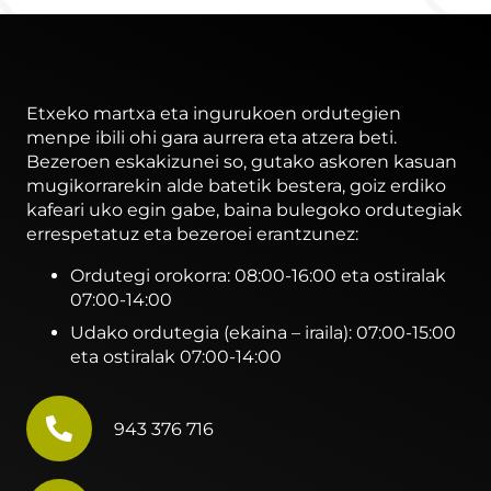
Etxeko martxa eta ingurukoen ordutegien
menpe ibili ohi gara aurrera eta atzera beti.
Bezeroen eskakizunei so, gutako askoren kasuan
mugikorrarekin alde batetik bestera, goiz erdiko
kafeari uko egin gabe, baina bulegoko ordutegiak
errespetatuz eta bezeroei erantzunez:
Ordutegi orokorra: 08:00-16:00 eta ostiralak
07:00-14:00
Udako ordutegia (ekaina – iraila): 07:00-15:00
eta ostiralak 07:00-14:00
943 376 716