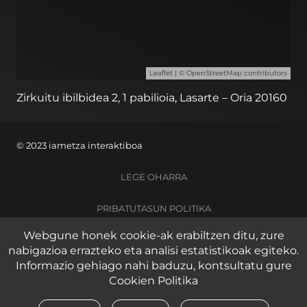
Leaflet
| ©
OpenStreetMap
contributors
Zirkuitu ibilbidea 2, 1 pabilioia, Lasarte – Oria 20160
© 2023 iametza interaktiboa
LEGE OHARRA
PRIBATUTASUN POLITIKA
Webgune honek cookie-ak erabiltzen ditu, zure
COOKIE POLITIKA
nabigazioa errazteko eta analisi estatistikoak egiteko.
Informazio gehiago nahi baduzu, kontsultatu gure
Cookien Politika