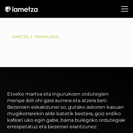
IAMETZA
TEKNOLOGIA
Etxeko martxa eta ingurukoen ordutegien
menpe ibili ohi gara aurrera eta atzera beti.
Bezeroen eskakizunei so, gutako askoren kasuan
mugikorrarekin alde batetik bestera, goiz erdiko
kafeari uko egin gabe, baina bulegoko ordutegiak
errespetatuz eta bezeroei erantzunez: