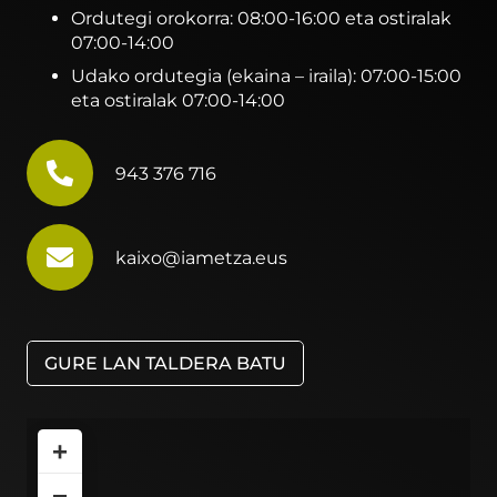
Ordutegi orokorra: 08:00-16:00 eta ostiralak
07:00-14:00
Udako ordutegia (ekaina – iraila): 07:00-15:00
eta ostiralak 07:00-14:00
943 376 716
kaixo@iametza.eus
GURE LAN TALDERA BATU
+
−