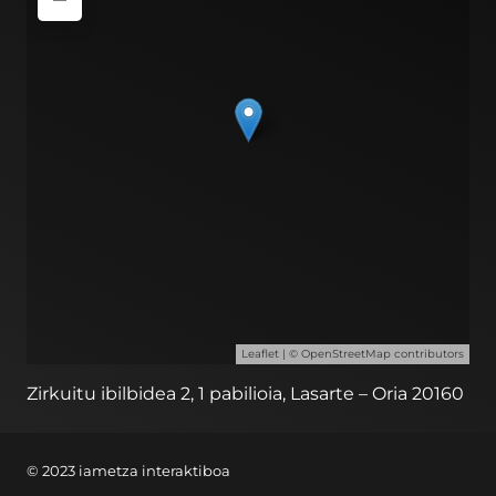
Leaflet
| ©
OpenStreetMap
contributors
Zirkuitu ibilbidea 2, 1 pabilioia, Lasarte – Oria 20160
© 2023 iametza interaktiboa