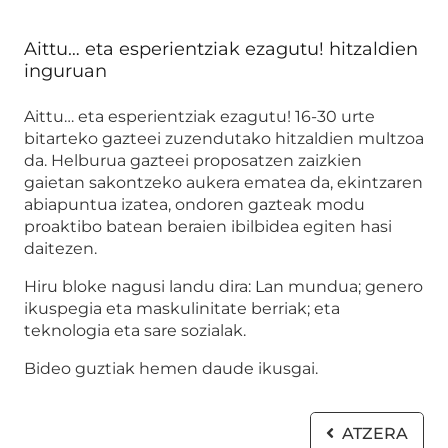
Aittu… eta esperientziak ezagutu! hitzaldien
inguruan
Aittu… eta esperientziak ezagutu! 16-30 urte
bitarteko gazteei zuzendutako hitzaldien multzoa
da. Helburua gazteei proposatzen zaizkien
gaietan sakontzeko aukera ematea da, ekintzaren
abiapuntua izatea, ondoren gazteak modu
proaktibo batean beraien ibilbidea egiten hasi
daitezen.
Hiru bloke nagusi landu dira: Lan mundua; genero
ikuspegia eta maskulinitate berriak; eta
teknologia eta sare sozialak.
Bideo guztiak hemen daude ikusgai.
ATZERA