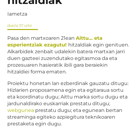
hitzaldiak
Iametza
duela 57 urte
Pasa den martxoaren 21ean
Aittu… eta
esperientziak ezagutu!
hitzaldiak egin genituen.
Alkarbidek zenbait udalekin batera martxan jarri
duen gazteei zuzendutako egitasmoa da eta
prozesuaren hasieratik ibili gara beraiekin
hitzaldiei forma ematen.
Proiektu honetan lan ezberdinak gauzatu ditugu:
Hizlarien proposamena egin eta egitaraua sortu
eta koordinatu dugu; Aittu marka sortu dugu eta
jardunaldirako euskarriak prestatu ditugu;
webgunea
prestatu dugu; eta egunean bertan
streaminga egiteko azpiegitura teknikoaren
prestaketa egin dugu.