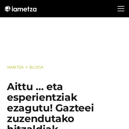
IAMETZA
BLOGA
Aittu … eta
esperientziak
ezagutu! Gazteei
zuzendutako