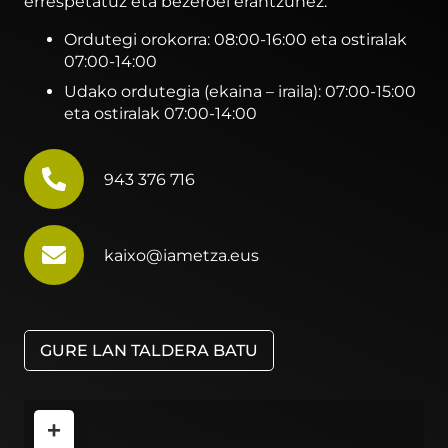
errespetatuz eta bezeroei erantzunez:
Ordutegi orokorra: 08:00-16:00 eta ostiralak
07:00-14:00
Udako ordutegia (ekaina – iraila): 07:00-15:00
eta ostiralak 07:00-14:00
943 376 716
kaixo@iametza.eus
GURE LAN TALDERA BATU
+