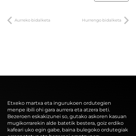
Aurreko bidalketa
Hurrengo bidalketa
Etxeko martxa eta ingurukoen ordutegien
menpe ibili ohi gara aurrera eta atzera beti.
Bezeroen eskakizunei so, gutako askoren kasuan
mugikorrarekin alde batetik bestera, goiz erdiko
kafeari uko egin gabe, baina bulegoko ordutegiak