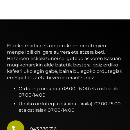
Etxeko martxa eta ingurukoen ordutegien
menpe ibili ohi gara aurrera eta atzera beti.
Bezeroen eskakizunei so, gutako askoren kasuan
mugikorrarekin alde batetik bestera, goiz erdiko
kafeari uko egin gabe, baina bulegoko ordutegiak
errespetatuz eta bezeroei erantzunez:
Ordutegi orokorra: 08:00-16:00 eta ostiralak
07:00-14:00
Udako ordutegia (ekaina – iraila): 07:00-15:00
eta ostiralak 07:00-14:00
943 376 716