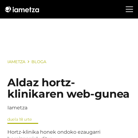
IAMETZA
BLOGA
Aldaz hortz-
klinikaren web-gunea
Iametza
duela 18 urte
Hortz-klinika honek ondoko ezaugarri