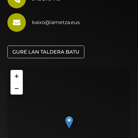
kaixo@iametza.eus
GURE LAN TALDERA BATU
+
−