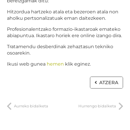
bereizgarriak ditu:
Hitzordua hartzeko atala eta bezeroen atala non
aholku pertsonalizatuak eman daitezkeen.
Profesionalentzako formazio-ikastaroak emateko
abiapuntua. Ikastaro horiek ere online izango dira.
Tratamendu desberdinak zehaztasun tekniko
osoarekin.
Ikusi web gunea
hemen
klik eginez.
ATZERA
Aurreko bidalketa
Hurrengo bidalketa