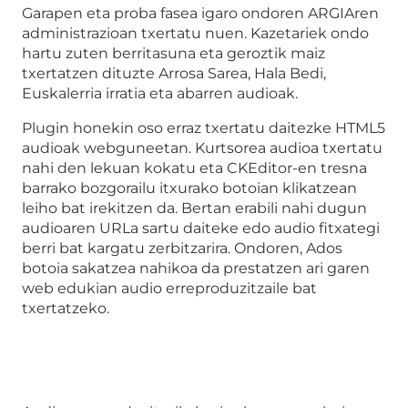
Garapen eta proba fasea igaro ondoren ARGIAren
administrazioan txertatu nuen. Kazetariek ondo
hartu zuten berritasuna eta geroztik maiz
txertatzen dituzte Arrosa Sarea, Hala Bedi,
Euskalerria irratia eta abarren audioak.
Plugin honekin oso erraz txertatu daitezke HTML5
audioak webguneetan. Kurtsorea audioa txertatu
nahi den lekuan kokatu eta CKEditor-en tresna
barrako bozgorailu itxurako botoian klikatzean
leiho bat irekitzen da. Bertan erabili nahi dugun
audioaren URLa sartu daiteke edo audio fitxategi
berri bat kargatu zerbitzarira. Ondoren, Ados
botoia sakatzea nahikoa da prestatzen ari garen
web edukian audio erreproduzitzaile bat
txertatzeko.