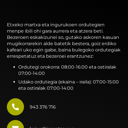
Etxeko martxa eta ingurukoen ordutegien
menpe ibili ohi gara aurrera eta atzera beti.
Bezeroen eskakizunei so, gutako askoren kasuan
mugikorrarekin alde batetik bestera, goiz erdiko
kafeari uko egin gabe, baina bulegoko ordutegiak
errespetatuz eta bezeroei erantzunez:
Ordutegi orokorra: 08:00-16:00 eta ostiralak
07:00-14:00
Udako ordutegia (ekaina – iraila): 07:00-15:00
eta ostiralak 07:00-14:00
943 376 716