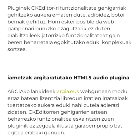
Pluginek CKEditor-ri funtzionalitate gehigarriak
gehitzeko aukera ematen dute, adibidez, botoi
berriak gehituz. Horri esker posible da web
garapenari buruzko ezagutzarik ez duten
erabiltzaileek jatorrizko funtzionalitateaz gain
beren beharretara egokitutako eduki konplexuak
sortzea.
iametzak argitaratutako HTML5 audio plugina
ARGIAko lankideek
argia.eus
webgunean modu
erraz batean lizentzia libredun irratien irratsaioak
txertatzeko aukera eduki nahi zutela adierazi
zidaten. CKEditorren gehigarrien artean
beharrezko funtzionalitea eskaintzen zuen
pluginik ez zegoela ikusita garapen propio bat
egitea erabaki genuen.