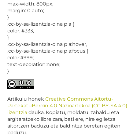
max-width: 800px;
margin: 0 auto;
}
.cc-by-sa-lizentzia-oina p a {
color: #333;
}
.cc-by-sa-lizentzia-oina p a:hover,
.cc-by-sa-lizentzia-oina p a:focus {
color:#999;
text-decoration:none;
}
Artikulu honek
Creative Commons Aitortu-
PartekatuBerdin 4.0 Nazioartekoa (CC BY-SA 4.0)
lizentzia
dauka. Kopiatu, moldatu, zabaldu eta
argitaratzeko libre zara, beti ere, nire egiletza
aitortzen baduzu eta baldintza beretan egiten
baduzu.