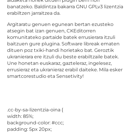
aldaketa horiek dituen plugin berri hori
banatzeko. Baldintza bakarra GNU GPLv3 lizentzia
erabiltzen jarraitzea da.
Argitaratu genuen egunean bertan ezusteko
atsegin bat izan genuen, CKEditorren
komunitateko partaide batek errusierara itzuli
baitzuen gure plugina. Software libreak ematen
dituen poz txiki-handi horietako bat. Geroztik
ukranierara ere itzuli du beste erabiltzaile batek.
Une honetan euskaraz, gazteleraz, ingelesez,
errusieraz eta ukranieraz erabil daiteke. Mila esker
smartcorestudio eta Sensetivity!
.cc-by-sa-lizentzia-oina {
width: 85%;
background-color: #ccc;
padding: 5px 20px;