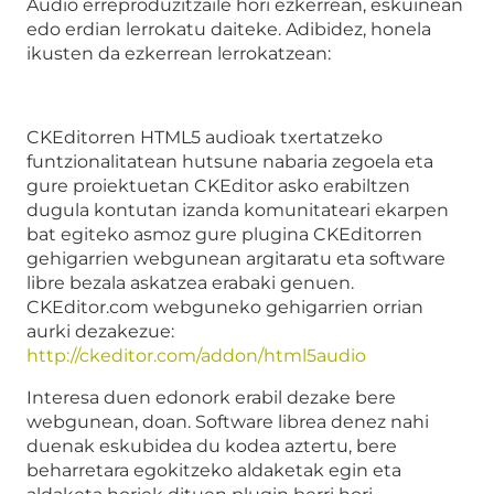
Audio erreproduzitzaile hori ezkerrean, eskuinean
edo erdian lerrokatu daiteke. Adibidez, honela
ikusten da ezkerrean lerrokatzean:
CKEditorren HTML5 audioak txertatzeko
funtzionalitatean hutsune nabaria zegoela eta
gure proiektuetan CKEditor asko erabiltzen
dugula kontutan izanda komunitateari ekarpen
bat egiteko asmoz gure plugina CKEditorren
gehigarrien webgunean argitaratu eta software
libre bezala askatzea erabaki genuen.
CKEditor.com webguneko gehigarrien orrian
aurki dezakezue:
http://ckeditor.com/addon/html5audio
Interesa duen edonork erabil dezake bere
webgunean, doan. Software librea denez nahi
duenak eskubidea du kodea aztertu, bere
beharretara egokitzeko aldaketak egin eta