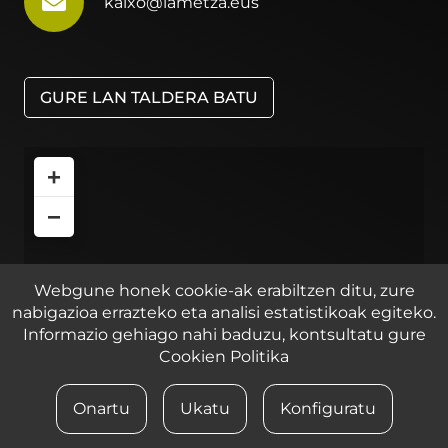
kaixo@iametza.eus
GURE LAN TALDERA BATU
+
−
Webgune honek cookie-ak erabiltzen ditu, zure
nabigazioa errazteko eta analisi estatistikoak egiteko.
Informazio gehiago nahi baduzu, kontsultatu gure
Cookien Politika
Onartu
Ukatu
Konfiguratu