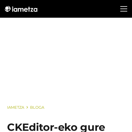
IAMETZA
BLOGA
CKEditor-eko gure