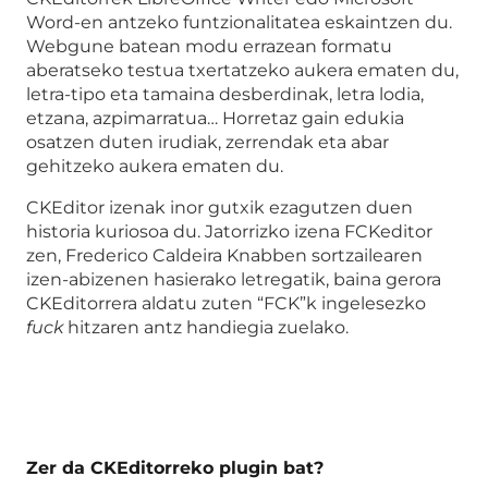
Word-en antzeko funtzionalitatea eskaintzen du.
Webgune batean modu errazean formatu
aberatseko testua txertatzeko aukera ematen du,
letra-tipo eta tamaina desberdinak, letra lodia,
etzana, azpimarratua… Horretaz gain edukia
osatzen duten irudiak, zerrendak eta abar
gehitzeko aukera ematen du.
CKEditor izenak inor gutxik ezagutzen duen
historia kuriosoa du. Jatorrizko izena FCKeditor
zen, Frederico Caldeira Knabben sortzailearen
izen-abizenen hasierako letregatik, baina gerora
CKEditorrera aldatu zuten “FCK”k ingelesezko
fuck
hitzaren antz handiegia zuelako.
Zer da CKEditorreko plugin bat?