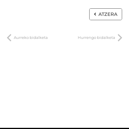
ATZERA
Aurreko bidalketa
Hurrengo bidalketa