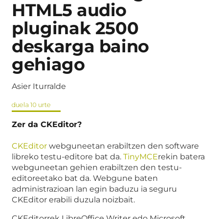
HTML5 audio
pluginak 2500
deskarga baino
gehiago
Asier Iturralde
duela 10 urte
Zer da CKEditor?
CKEditor
webguneetan erabiltzen den software
libreko testu-editore bat da.
TinyMCE
rekin batera
webguneetan gehien erabiltzen den testu-
editoreetako bat da. Webgune baten
administrazioan lan egin baduzu ia seguru
CKEditor erabili duzula noizbait.
CKEditorrek LibreOffice Writer edo Microsoft