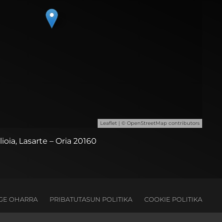
Leaflet
| ©
OpenStreetMap
contributors
ilioia, Lasarte – Oria 20160
GE OHARRA
PRIBATUTASUN POLITIKA
COOKIE POLITIKA