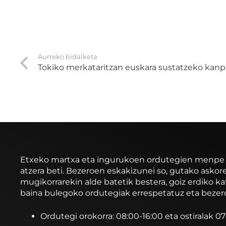
Aurreko bidalketa
Tokiko merkataritzan euskara sustatzeko kanp
Etxeko martxa eta ingurukoen ordutegien menpe ibi
atzera beti. Bezeroen eskakizunei so, gutako asko
mugikorrarekin alde batetik bestera, goiz erdiko ka
baina bulegoko ordutegiak errespetatuz eta bezer
Ordutegi orokorra: 08:00-16:00 eta ostiralak 0