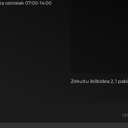
ta ostiralak 07:00-14:00
Zirkuitu ibilbidea 2, 1 pab
LE