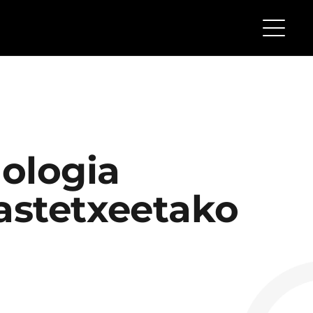
nologia
astetxeetako