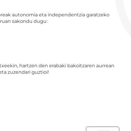
ibreak autonomia eta independentzia garatzeko
nguruan sakondu dugu:
etxeekin, hartzen den erabaki bakoitzaren aurrean
ta zuzendari guztioi!