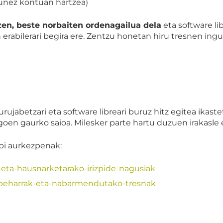
unez kontuan hartzea)
tzen, beste norbaiten ordenagailua dela
eta software l
en erabilerari begira ere. Zentzu honetan hiru tresnen i
ujabetzari eta software libreari buruz hitz egitea ikast
en gaurko saioa. Milesker parte hartu duzuen irakasle e
bi aurkezpenak:
ta-hausnarketarako-irizpide-nagusiak
beharrak-eta-nabarmendutako-tresnak