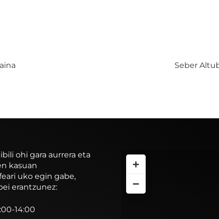
aina
Seber Altu
li ohi gara aurrera eta
+
ren kasuan
feari uko egin gabe,
−
oei erantzunez:
7:00-14:00