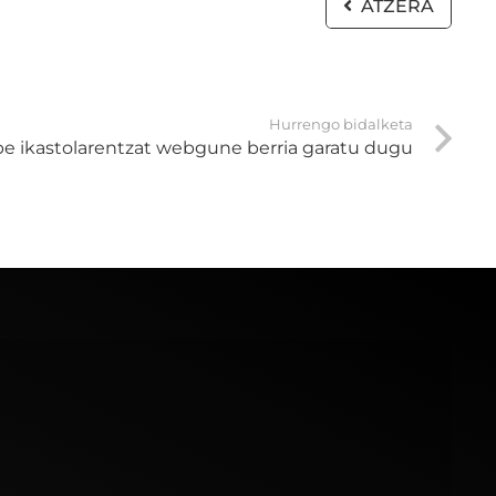
ATZERA
Hurrengo bidalketa
be ikastolarentzat webgune berria garatu dugu