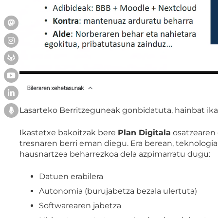
Lasarteko Berritzeguneak gonbidatuta, hainbat ika
Ikastetxe bakoitzak bere
Plan Digitala
osatzearen 
tresnaren berri eman diegu. Era berean, teknologia
hausnartzea beharrezkoa dela azpimarratu dugu:
Datuen erabilera
Autonomia (burujabetza bezala ulertuta)
Softwarearen jabetza