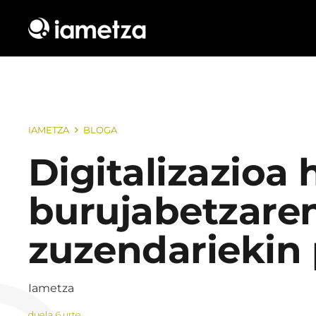
IAMETZA
BLOGA
Digitalizazioa
burujabetzaren
zuzendariekin
Iametza
duela 6 urte