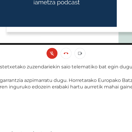
stetxetako zuzendariekin saio telematiko bat egin dugu
garrantzia azpimarratu dugu. Horretarako Europako Bat
ren inguruko edozein erabaki hartu aurretik mahai gaine