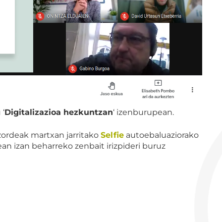
 ‘
Digitalizazioa hezkuntzan
‘ izenburupean.
zordeak martxan jarritako
Selfie
autoebaluaziorako
an izan beharreko zenbait irizpideri buruz