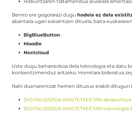
Hizkuntzaren tratamendua (euskara lehentas
Berriro ere gogorarazi dugu
hodeia ez dela existi
abantaila ugari eskaintzen dituela, baita euskarar
BigBlueButton
Moodle
Nextcloud
Uste dugu beharrezkoa dela teknologia eta datu bur
konbentzimenduz aritzeko. Horretara bideratua zego
Nahi duenarentzat hemen dituzue erabili ditugun 
DIGITALIZAZIOA-IKASTETXEETAN-abiapuntua-e
DIGITALIZAZIOA-IKASTETXEETAN-teknologia-