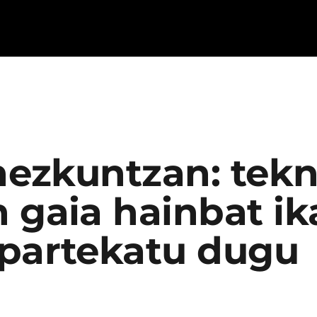
 hezkuntzan: tek
 gaia hainbat ik
 partekatu dugu