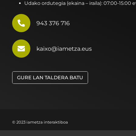
Udako ordutegia (ekaina – iraila): 07:00-15:00 e
943 376 716
kaixo@iametza.eus
GURE LAN TALDERA BATU
© 2023 iametza interaktiboa