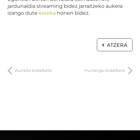
jardunaldia streaming bidez jarraitzeko aukera
izango dute
esteka
honen bidez.
ATZERA
Aurreko bidalketa
Hurrengo bidalketa