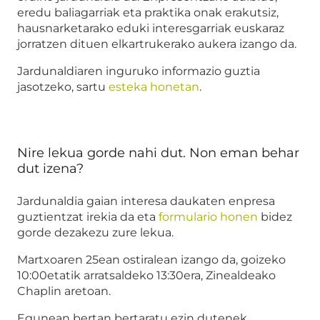
eredu baliagarriak eta praktika onak erakutsiz,
hausnarketarako eduki interesgarriak euskaraz
jorratzen dituen elkartrukerako aukera izango da.
Jardunaldiaren inguruko informazio guztia
jasotzeko, sartu
esteka honetan
.
Nire lekua gorde nahi dut. Non eman behar
dut izena?
Jardunaldia gaian interesa daukaten enpresa
guztientzat irekia da eta
formulario honen
bidez
gorde dezakezu zure lekua.
Martxoaren 25ean ostiralean izango da, goizeko
10:00etatik arratsaldeko 13:30era, Zinealdeako
Chaplin aretoan.
Egunean bertan bertaratu ezin dutenek,