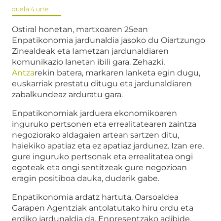
duela 4 urte
Ostiral honetan, martxoaren 25ean
Enpatikonomia jardunaldia jasoko du Oiartzungo
Zinealdeak eta Iametzan jardunaldiaren
komunikazio lanetan ibili gara. Zehazki,
Antza
rekin batera, markaren lanketa egin dugu,
euskarriak prestatu ditugu eta jardunaldiaren
zabalkundeaz arduratu gara.
Enpatikonomiak jarduera ekonomikoaren
inguruko pertsonen eta errealitatearen zaintza
negoziorako aldagaien artean sartzen ditu,
haiekiko apatiaz eta ez apatiaz jardunez. Izan ere,
gure inguruko pertsonak eta errealitatea ongi
egoteak eta ongi sentitzeak gure negozioan
eragin positiboa dauka, dudarik gabe.
Enpatikonomia ardatz hartuta, Oarsoaldea
Garapen Agentziak antolatutako hiru ordu eta
erdiko jardunaldia da. Enpresentzako adibide,