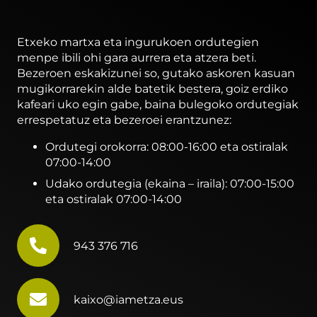
Etxeko martxa eta ingurukoen ordutegien
menpe ibili ohi gara aurrera eta atzera beti.
Bezeroen eskakizunei so, gutako askoren kasuan
mugikorrarekin alde batetik bestera, goiz erdiko
kafeari uko egin gabe, baina bulegoko ordutegiak
errespetatuz eta bezeroei erantzunez:
Ordutegi orokorra: 08:00-16:00 eta ostiralak
07:00-14:00
Udako ordutegia (ekaina – iraila): 07:00-15:00
eta ostiralak 07:00-14:00
943 376 716
kaixo@iametza.eus