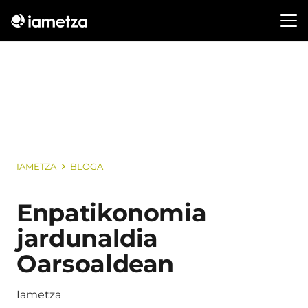
IAMETZA
BLOGA
Enpatikonomia
jardunaldia
Oarsoaldean
Iametza