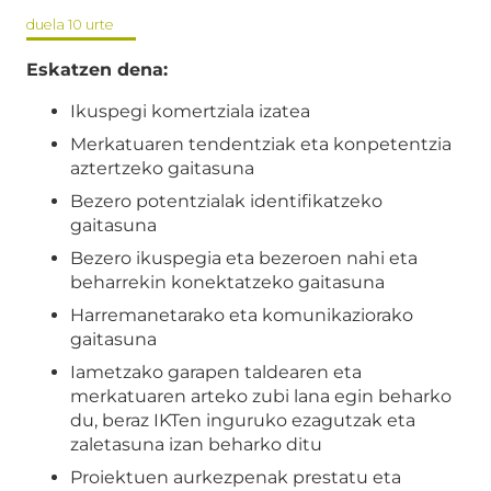
duela 10 urte
Eskatzen dena:
Ikuspegi komertziala izatea
Merkatuaren tendentziak eta konpetentzia
aztertzeko gaitasuna
Bezero potentzialak identifikatzeko
gaitasuna
Bezero ikuspegia eta bezeroen nahi eta
beharrekin konektatzeko gaitasuna
Harremanetarako eta komunikaziorako
gaitasuna
Iametzako garapen taldearen eta
merkatuaren arteko zubi lana egin beharko
du, beraz IKTen inguruko ezagutzak eta
zaletasuna izan beharko ditu
Proiektuen aurkezpenak prestatu eta