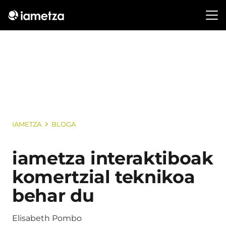
IAMETZA
BLOGA
iametza interaktiboak
komertzial teknikoa
behar du
Elisabeth Pombo