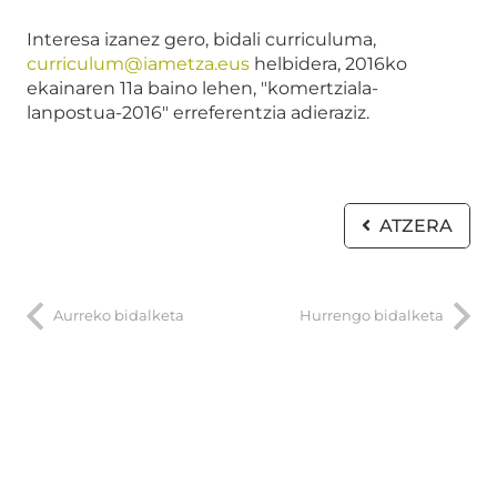
Interesa izanez gero, bidali curriculuma,
curriculum@iametza.eus
helbidera, 2016ko
ekainaren 11a baino lehen, "komertziala-
lanpostua-2016" erreferentzia adieraziz.
ATZERA
Aurreko bidalketa
Hurrengo bidalketa