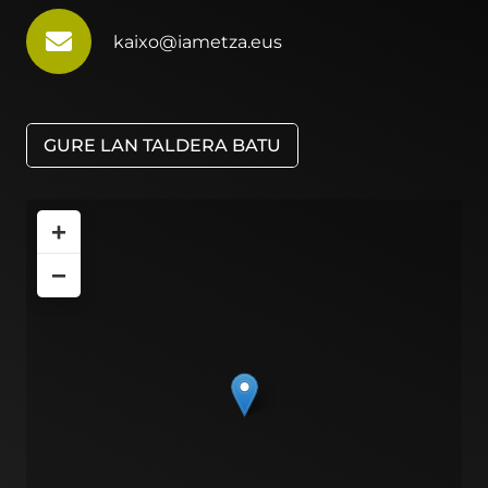
kaixo@iametza.eus
GURE LAN TALDERA BATU
+
−