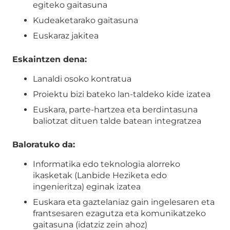
egiteko gaitasuna
Kudeaketarako gaitasuna
Euskaraz jakitea
Eskaintzen dena:
Lanaldi osoko kontratua
Proiektu bizi bateko lan-taldeko kide izatea
Euskara, parte-hartzea eta berdintasuna
baliotzat dituen talde batean integratzea
Baloratuko da:
Informatika edo teknologia alorreko
ikasketak (Lanbide Heziketa edo
ingenieritza) eginak izatea
Euskara eta gaztelaniaz gain ingelesaren eta
frantsesaren ezagutza eta komunikatzeko
gaitasuna (idatziz zein ahoz)