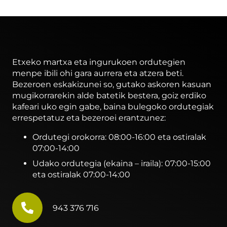
Etxeko martxa eta ingurukoen ordutegien
menpe ibili ohi gara aurrera eta atzera beti.
Bezeroen eskakizunei so, gutako askoren kasuan
mugikorrarekin alde batetik bestera, goiz erdiko
kafeari uko egin gabe, baina bulegoko ordutegiak
errespetatuz eta bezeroei erantzunez:
Ordutegi orokorra: 08:00-16:00 eta ostiralak
07:00-14:00
Udako ordutegia (ekaina – iraila): 07:00-15:00
eta ostiralak 07:00-14:00
943 376 716