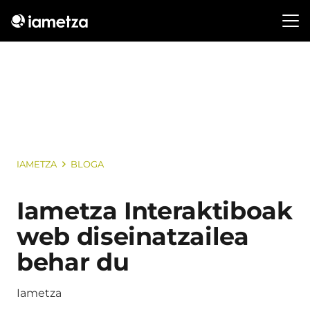
IAMETZA
BLOGA
Iametza Interaktiboak
web diseinatzailea
behar du
Iametza