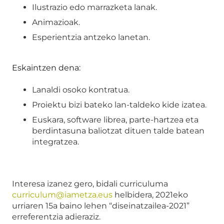
Ilustrazio edo marrazketa lanak.
Animazioak.
Esperientzia antzeko lanetan.
Eskaintzen dena:
Lanaldi osoko kontratua.
Proiektu bizi bateko lan-taldeko kide izatea.
Euskara, software librea, parte-hartzea eta
berdintasuna baliotzat dituen talde batean
integratzea.
Interesa izanez gero, bidali curriculuma
curriculum@iametza.eus
helbidera, 2021eko
urriaren 15a baino lehen “diseinatzailea-2021”
erreferentzia adieraziz.