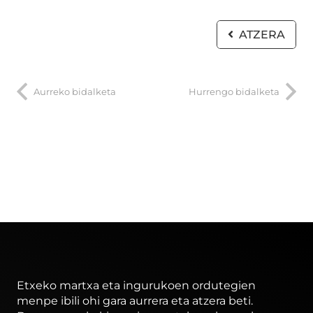
ATZERA
Aurreko bidalketa
Hurrengo bidalketa
Etxeko martxa eta ingurukoen ordutegien
menpe ibili ohi gara aurrera eta atzera beti.