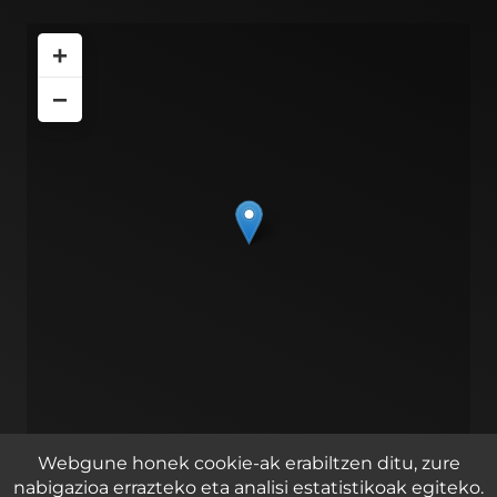
+
−
Leaflet
| ©
OpenStreetMap
contributors
Webgune honek cookie-ak erabiltzen ditu, zure
nabigazioa errazteko eta analisi estatistikoak egiteko.
Zirkuitu ibilbidea 2, 1 pabilioia, Lasarte – Oria 20160