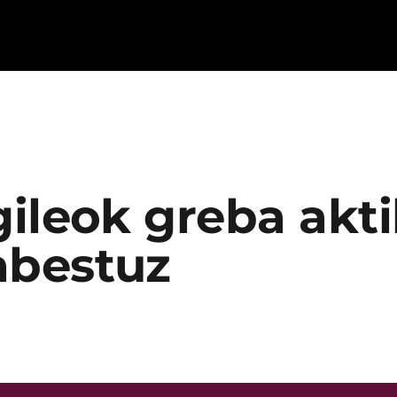
ileok greba akt
abestuz