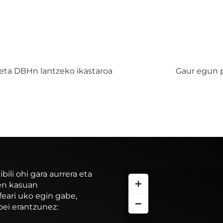
 eta DBHn lantzeko ikastaroa
Gaur egun 
li ohi gara aurrera eta
+
ren kasuan
feari uko egin gabe,
−
oei erantzunez: