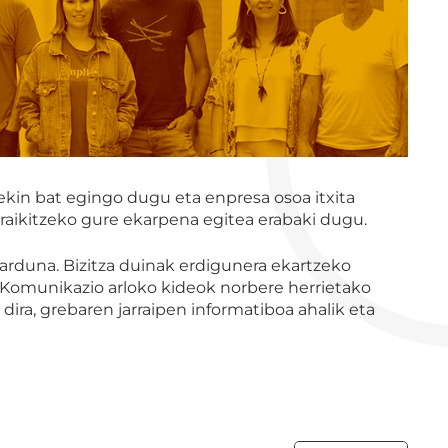
ekin bat egingo dugu eta enpresa osoa itxita
raikitzeko gure ekarpena egitea erabaki dugu.
arduna. Bizitza duinak erdigunera ekartzeko
 Komunikazio arloko kideok norbere herrietako
ra, grebaren jarraipen informatiboa ahalik eta