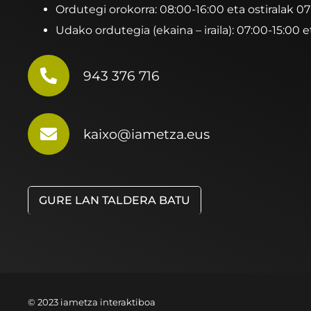
Ordutegi orokorra: 08:00-16:00 eta ostiralak 0
Udako ordutegia (ekaina – iraila): 07:00-15:00 e
943 376 716
kaixo@iametza.eus
GURE LAN TALDERA BATU
© 2023 iametza interaktiboa