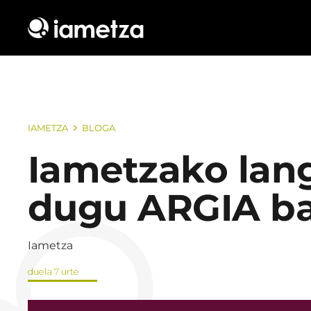
IAMETZA
BLOGA
Iametzako lang
dugu ARGIA b
Iametza
duela 7 urte