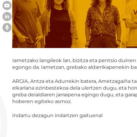
Iametzako langileok lan, bizitza eta pentsio duine
egongo da. Iametzan, grebako aldarrikapenekin bat
ARGIA, Antza eta Adurrekin batera, Ametzagaiña ta
elkarlana ezinbestekoa dela ulertzen dugu, eta h
greba deialdiaren jarraipena egingo dugu, eta gar
hoberen egiteko asmoz.
Indartu dezagun indartzen gaituena!