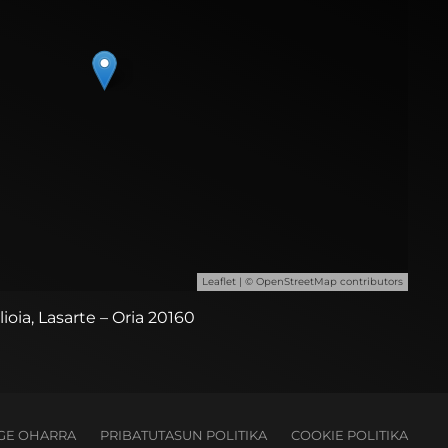
Leaflet
| ©
OpenStreetMap
contributors
ilioia, Lasarte – Oria 20160
GE OHARRA
PRIBATUTASUN POLITIKA
COOKIE POLITIKA