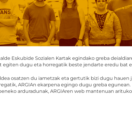
n alde Eskubide Sozialen Kartak egindako greba deialdiar
 egiten dugu eta horregatik beste jendarte eredu bat e
ldea osatzen du iametzak eta gertutik bizi dugu hauen j
orregatik, ARGIAn ekarpena egingo dugu greba egunean.
apeneko arduradunak, ARGIAren web mantenuan arituko di