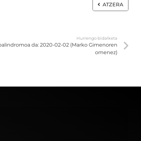
ATZERA
Hurrengo bidalketa
palindromoa da: 2020-02-02 (Marko Gimenoren
omenez)