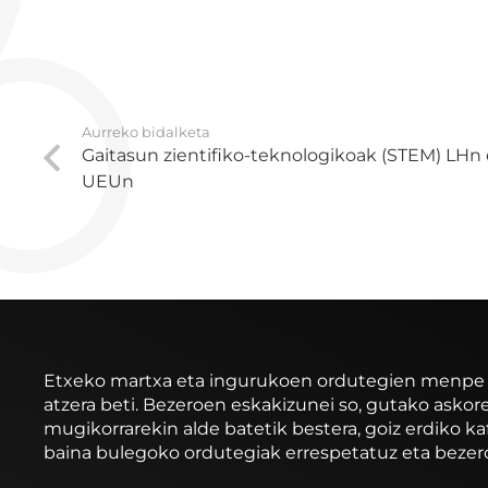
Aurreko bidalketa
Gaitasun zientifiko-teknologikoak (STEM) LHn
UEUn
Etxeko martxa eta ingurukoen ordutegien menpe ibi
atzera beti. Bezeroen eskakizunei so, gutako asko
mugikorrarekin alde batetik bestera, goiz erdiko ka
baina bulegoko ordutegiak errespetatuz eta bezer