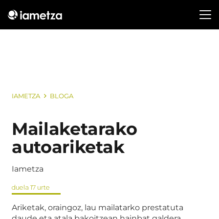
IAMETZA
BLOGA
Mailaketarako
autoariketak
Iametza
duela 17 urte
Ariketak, oraingoz, lau mailatarko prestatuta
daude eta atala bakoitzean hainbat galdera