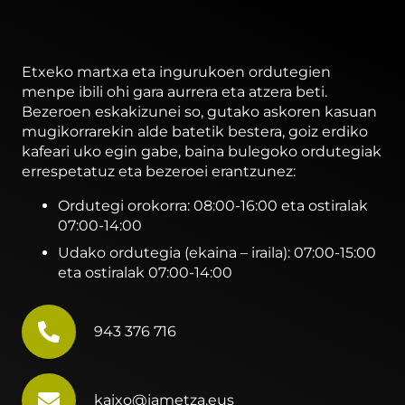
Etxeko martxa eta ingurukoen ordutegien
menpe ibili ohi gara aurrera eta atzera beti.
Bezeroen eskakizunei so, gutako askoren kasuan
mugikorrarekin alde batetik bestera, goiz erdiko
kafeari uko egin gabe, baina bulegoko ordutegiak
errespetatuz eta bezeroei erantzunez:
Ordutegi orokorra: 08:00-16:00 eta ostiralak
07:00-14:00
Udako ordutegia (ekaina – iraila): 07:00-15:00
eta ostiralak 07:00-14:00
943 376 716
kaixo@iametza.eus