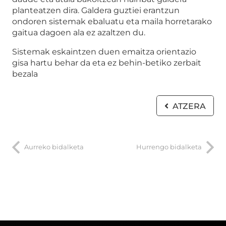
planteatzen dira. Galdera guztiei erantzun
ondoren sistemak ebaluatu eta maila horretarako
gaitua dagoen ala ez azaltzen du.
Sistemak eskaintzen duen emaitza orientazio
gisa hartu behar da eta ez behin-betiko zerbait
bezala
ATZERA
Aurreko bidalketa
Hurrengo bidalketa