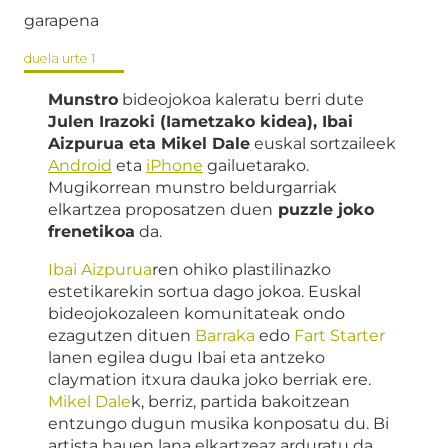
garapena
duela urte 1
Munstro
bideojokoa kaleratu berri dute
Julen Irazoki (Iametzako kidea), Ibai
Aizpurua eta Mikel Dale
euskal sortzaileek
Android
eta
iPhone
gailuetarako.
Mugikorrean munstro beldurgarriak
elkartzea proposatzen duen
puzzle joko
frenetikoa
da.
Ibai Aizpurua
ren ohiko plastilinazko
estetikarekin sortua dago jokoa. Euskal
bideojokozaleen komunitateak ondo
ezagutzen dituen
Barraka
edo
Fart Starter
lanen egilea dugu Ibai eta antzeko
claymation itxura dauka joko berriak ere.
Mikel Dale
k, berriz, partida bakoitzean
entzungo dugun musika konposatu du. Bi
artista hauen lana elkartzeaz arduratu da