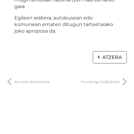
gara.
Egileen arabera, autobusean edo
komunean ematen ditugun tarteetarako
joko aproposa da.
ATZERA
Aurreko bidalketa
Hurrengo bidalketa