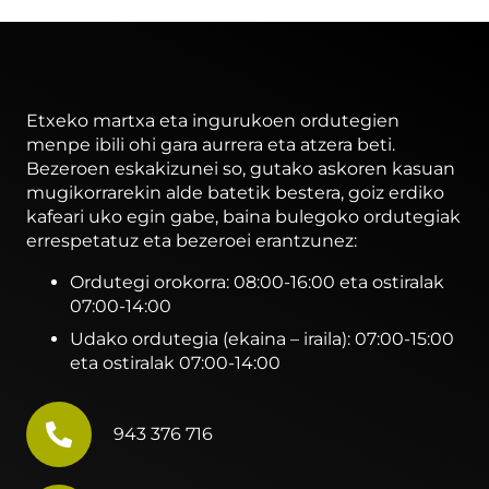
Etxeko martxa eta ingurukoen ordutegien
menpe ibili ohi gara aurrera eta atzera beti.
Bezeroen eskakizunei so, gutako askoren kasuan
mugikorrarekin alde batetik bestera, goiz erdiko
kafeari uko egin gabe, baina bulegoko ordutegiak
errespetatuz eta bezeroei erantzunez:
Ordutegi orokorra: 08:00-16:00 eta ostiralak
07:00-14:00
Udako ordutegia (ekaina – iraila): 07:00-15:00
eta ostiralak 07:00-14:00
943 376 716