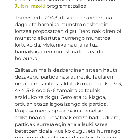
Julen Irazoki
programatzailea.
Threes! edo 2048 klasikoetan oinarritua
dago eta hamaika munstro desberdin
lortzea proposatzen digu. Berdinak diren bi
munstro elkartuta hurrengo munstroa
lortuko da. Mekanika hau jarraituz
hamaikagarren munstroa lortzea da
helburua.
Zailtasun maila desberdinen artean hauta
dezakegu partida hasi aurretik. Taularen
neurriaren arabera aldatuko da erronka: 3×3,
4×4, 5×5 edo 6×6 tamainako taulak
azalduko zaizkigu. Gero eta txikiagoa,
orduan eta zailagoa izango da partida.
Proposamen sinplea, baina benetan
adiktiboa da. Desafioak erraza badirudi ere,
partidak aurrera egin ahala lauki sarea
betetzen doala ikusiko dugu, eta hurrengo
mugimenduak hausnartzen hasi beharko