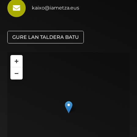
kaixo@iametza.eus
GURE LAN TALDERA BATU
+
−