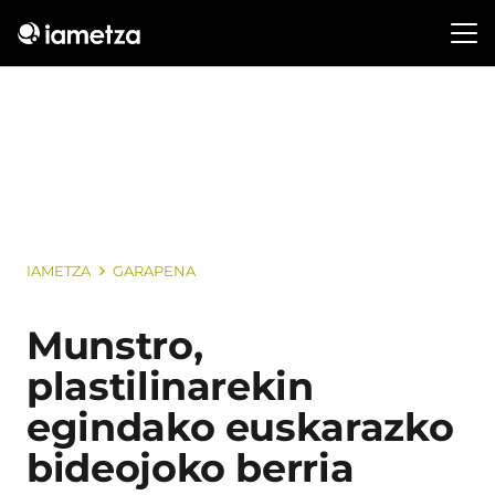
IAMETZA
GARAPENA
Munstro,
plastilinarekin
egindako euskarazko
bideojoko berria