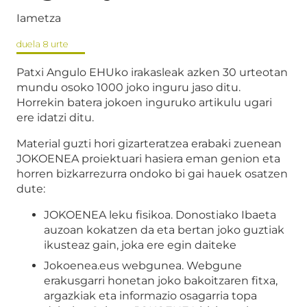
Iametza
duela 8 urte
Patxi Angulo EHUko irakasleak azken 30 urteotan
mundu osoko 1000 joko inguru jaso ditu.
Horrekin batera jokoen inguruko artikulu ugari
ere idatzi ditu.
Material guzti hori gizarteratzea erabaki zuenean
JOKOENEA proiektuari hasiera eman genion eta
horren bizkarrezurra ondoko bi gai hauek osatzen
dute:
JOKOENEA leku fisikoa. Donostiako Ibaeta
auzoan kokatzen da eta bertan joko guztiak
ikusteaz gain, joka ere egin daiteke
Jokoenea.eus webgunea. Webgune
erakusgarri honetan joko bakoitzaren fitxa,
argazkiak eta informazio osagarria topa