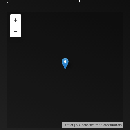
+
−
Leaflet
| ©
OpenStreetMap
contributors