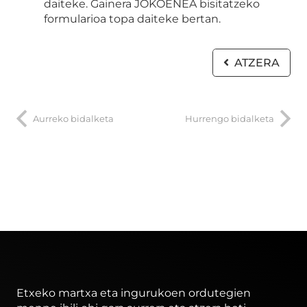
daiteke. Gainera JOKOENEA bisitatzeko
formularioa topa daiteke bertan.
ATZERA
Aurreko bidalketa
Hurrengo bidalketa
Etxeko martxa eta ingurukoen ordutegien