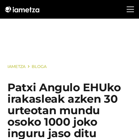
IAMETZA
BLOGA
Patxi Angulo EHUko
irakasleak azken 30
urteotan mundu
osoko 1000 joko
inguru jaso ditu