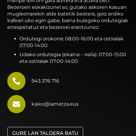
menpe ibili ohi gara aurrera eta atzera beti.
Bezeroen eskakizunei so, gutako askoren kasuan
mugikorrarekin alde batetik bestera, goiz erdiko
kafeari uko egin gabe, baina bulegoko ordutegiak
errespetatuz eta bezeroei erantzunez:
Ordutegi orokorra: 08:00-16:00 eta ostiralak
07:00-14:00
Udako ordutegia (ekaina – iraila): 07:00-15:00
eta ostiralak 07:00-14:00
943 376 716
kaixo@iametza.eus
GURE LAN TALDERA BATU