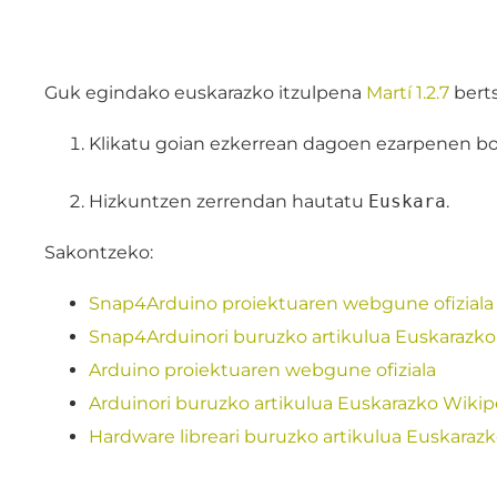
Guk egindako euskarazko itzulpena
Martí 1.2.7
berts
Klikatu goian ezkerrean dagoen ezarpenen b
Hizkuntzen zerrendan hautatu
Euskara
.
Sakontzeko:
Snap4Arduino proiektuaren webgune ofiziala
Snap4Arduinori buruzko artikulua Euskarazk
Arduino proiektuaren webgune ofiziala
Arduinori buruzko artikulua Euskarazko Wiki
Hardware libreari buruzko artikulua Euskaraz