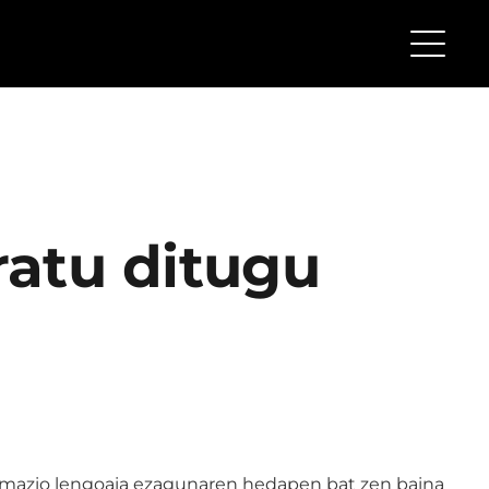
atu ditugu
mazio lengoaia ezagunaren hedapen bat zen baina