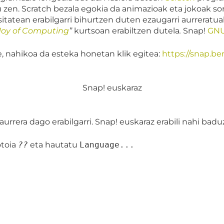
 zen. Scratch bezala egokia da animazioak eta jokoak 
tatean erabilgarri bihurtzen duten ezaugarri aurreratuak 
Joy of Computing
”
kurtsoan erabiltzen dutela
.
Snap!
GNU
, nahikoa da esteka honetan klik egitea:
https://snap.be
Snap! euskaraz
aurrera dago erabilgarri. Snap! euskaraz erabili nahi badu
otoia
??
eta hautatu
Language...