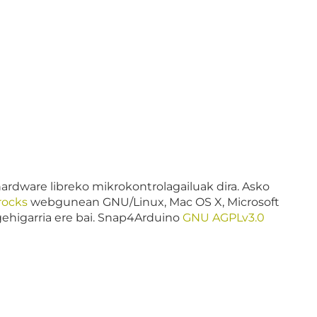
dware libreko mikrokontrolagailuak dira. Asko
rocks
webgunean GNU/Linux, Mac OS X, Microsoft
higarria ere bai. Snap4Arduino
GNU AGPLv3.0