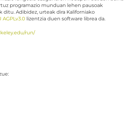
sortuz programazio munduan lehen pausoak
ditu. Adibidez, urteak dira Kaliforniako
 AGPLv3.0
lizentzia duen software librea da.
rkeley.edu/run/
zue: