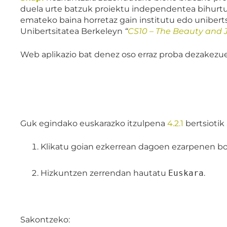
duela urte batzuk proiektu independentea bihurtu
emateko baina horretaz gain institutu edo unibertsi
Unibertsitatea Berkeleyn
“
CS10 – The Beauty and 
Web aplikazio bat denez oso erraz proba dezakezue
Guk egindako euskarazko itzulpena
4.2.1
bertsiotik 
Klikatu goian ezkerrean dagoen ezarpenen b
Hizkuntzen zerrendan hautatu
Euskara
.
Sakontzeko: