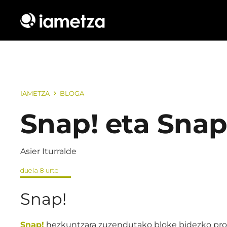
IAMETZA
BLOGA
Snap! eta Sna
Asier Iturralde
duela 8 urte
Snap!
Snap!
hezkuntzara zuzendutako bloke bidezko prog