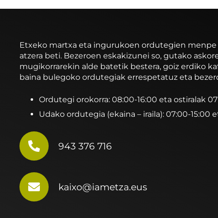
Etxeko martxa eta ingurukoen ordutegien menpe ibi
atzera beti. Bezeroen eskakizunei so, gutako asko
mugikorrarekin alde batetik bestera, goiz erdiko ka
baina bulegoko ordutegiak errespetatuz eta bezer
Ordutegi orokorra: 08:00-16:00 eta ostiralak 0
Udako ordutegia (ekaina – iraila): 07:00-15:00 e
943 376 716
kaixo@iametza.eus