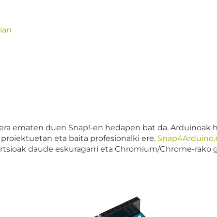
ian
ra ematen duen Snap!-en hedapen bat da. Arduinoak har
proiektuetan eta baita profesionalki ere.
Snap4Arduino.
tsioak daude eskuragarri eta Chromium/Chrome-rako ge