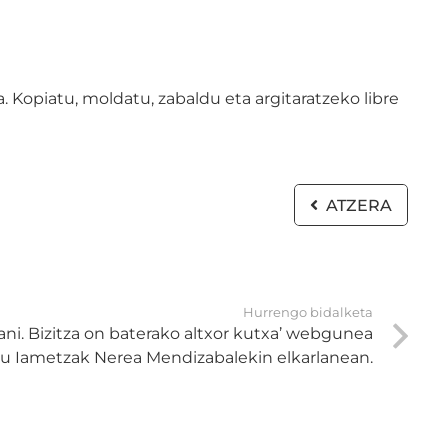
 Kopiatu, moldatu, zabaldu eta argitaratzeko libre
ATZERA
Hurrengo bidalketa
i. Bizitza on baterako altxor kutxa’ webgunea
tu Iametzak Nerea Mendizabalekin elkarlanean.