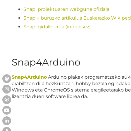
Snap! proiektuaren webgune ofiziala
Snap!-i buruzko artikulua Euskarazko Wikiped
Snap! gidaliburua (ingelesez)
Snap4Arduino
Snap4Arduino
Arduino plakak programatzeko auke
erabiltzen dira hezkuntzan, hobby bezala egindako 
Windows eta ChromeOS sistema eragileetarako ber
lizentzia duen software librea da.