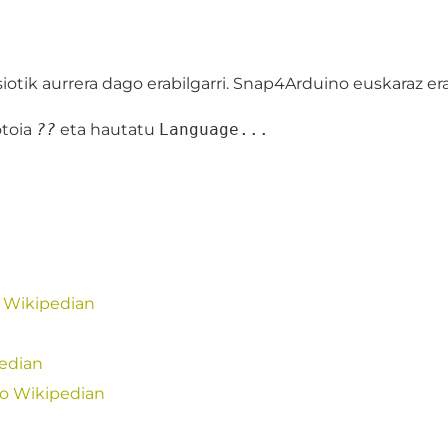
iotik aurrera dago erabilgarri. Snap4Arduino euskaraz er
otoia
??
eta hautatu
Language...
o Wikipedian
pedian
ko Wikipedian