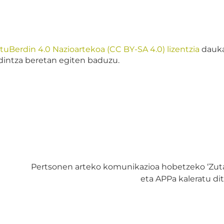
Berdin 4.0 Nazioartekoa (CC BY-SA 4.0) lizentzia
dauka.
aldintza beretan egiten baduzu.
Pertsonen arteko komunikazioa hobetzeko ‘Zutan
eta APPa kaleratu di