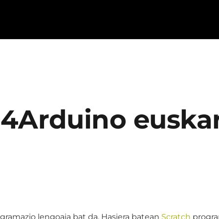
p4Arduino euskar
ramazio lengoaia bat da. Hasiera batean
Scratch
progra