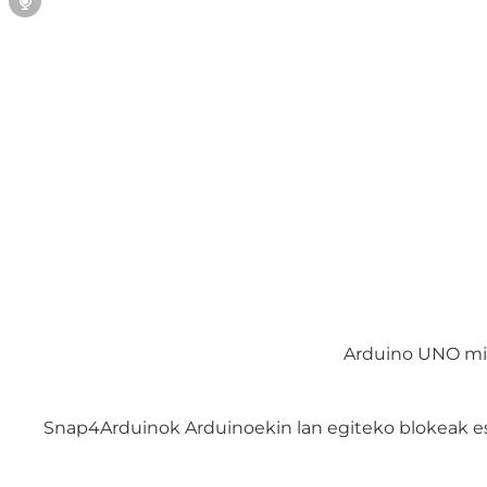
Arduino UNO mik
Snap4Arduinok Arduinoekin lan egiteko blokeak es