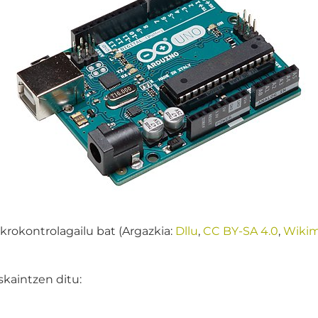
rokontrolagailu bat (Argazkia:
Dllu
,
CC BY-SA 4.0
,
Wiki
kaintzen ditu: