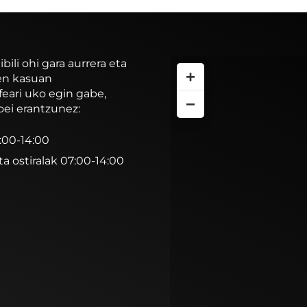
li ohi gara aurrera eta
+
ren kasuan
feari uko egin gabe,
−
oei erantzunez:
7:00-14:00
ta ostiralak 07:00-14:00