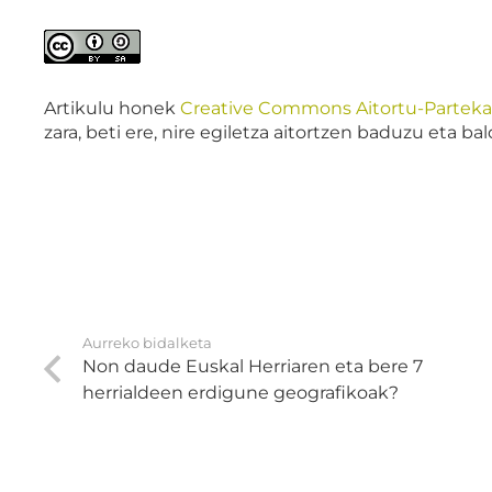
Artikulu honek
Creative Commons Aitortu-Partekatu
zara, beti ere, nire egiletza aitortzen baduzu eta b
Aurreko bidalketa
Non daude Euskal Herriaren eta bere 7
herrialdeen erdigune geografikoak?